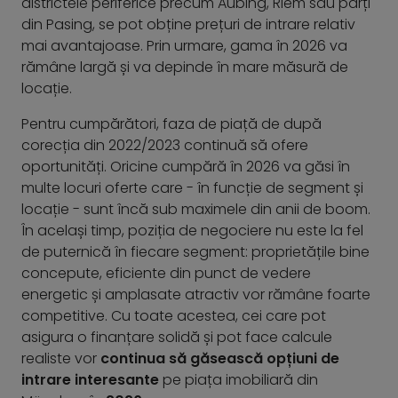
districtele periferice precum Aubing, Riem sau părți
din Pasing, se pot obține prețuri de intrare relativ
mai avantajoase. Prin urmare, gama în 2026 va
rămâne largă și va depinde în mare măsură de
locație.
Pentru cumpărători, faza de piață de după
corecția din 2022/2023 continuă să ofere
oportunități. Oricine cumpără în 2026 va găsi în
multe locuri oferte care - în funcție de segment și
locație - sunt încă sub maximele din anii de boom.
În același timp, poziția de negociere nu este la fel
de puternică în fiecare segment: proprietățile bine
concepute, eficiente din punct de vedere
energetic și amplasate atractiv vor rămâne foarte
competitive. Cu toate acestea, cei care pot
asigura o finanțare solidă și pot face calcule
realiste vor
continua să găsească opțiuni de
intrare interesante
pe piața imobiliară din