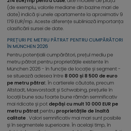
214 EUR/mp pentru case
, alte modele de piață
(de exemplu, valorile mediane din bazine mari de
date) indică și unele apartamente la aproximativ 9
179 EUR/mp. Aceste diferențe subliniază importanța
clasificării sursei de date.
PREȚURI PE METRU PĂTRAT PENTRU CUMPĂRĂTORI
ÎN MÜNCHEN 2026
Pentru potențialii cumpărători, prețul mediu pe
metru pătrat pentru proprietățile existente în
München 2026 - în funcție de locație și segment -
se situează adesea între
8 000 și 8 500 de euro
pe metru pătra
t. În cartierele căutate, precum
Altstadt, Maxvorstadt și Schwabing, prețurile în
locații bune sau foarte bune rămân semnificativ
mai ridicate și pot
depăși cu mult 10 000 EUR pe
metru pătrat
pentru
proprietățile de înaltă
calitate
. Valori semnificativ mai mari sunt posibile
și în segmentele superioare. În același timp, în