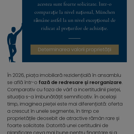
acestea sunt foarte solicitate. Într-o
comparație la nivel național, München
rămâne astfel la un nivel excepțional de
ridicat al prețurilor de achiziție.
Determinarea valorii proprietății
În 2026, piața imobiliară rezidențială în ansamblu
se află într-o
fază de redresare și reorganizare
.
Comparativ cu faza de vârf a incertitudinii pieței,
situația s-a îmbunătățit semnificativ. În același
timp, imaginea pieței este mai diferențiată: oferta
a crescut în unele segmente, în timp ce
proprietățile deosebit de atractive rămân rare și
foarte solicitate. Datorită unei certitudini de
planificare ceva mai bune pentru finanțare și a