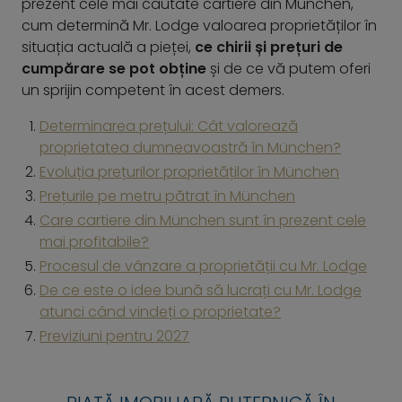
prezent cele mai căutate cartiere din München,
cum determină Mr. Lodge valoarea proprietăților în
situația actuală a pieței,
ce chirii și prețuri de
cumpărare se pot obține
și de ce vă putem oferi
un sprijin competent în acest demers.
Determinarea prețului: Cât valorează
proprietatea dumneavoastră în München?
Evoluția prețurilor proprietăților în München
Prețurile pe metru pătrat în München
Care cartiere din München sunt în prezent cele
mai profitabile?
Procesul de vânzare a proprietății cu Mr. Lodge
De ce este o idee bună să lucrați cu Mr. Lodge
atunci când vindeți o proprietate?
Previziuni pentru 2027