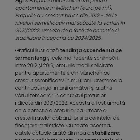
Fig. 1:
Prețurile medii solicitate pentru
apartamente în München (euro pe m²).
Prețurile au crescut brusc din 2012 - de la
niveluri semnificativ mai scăzute la vârfuri în
2021/2022, urmate de o fază de corecție și
stabilizare începând cu 2024/2025.
Graficul ilustrează
tendința ascendentă pe
termen lung
și cele mai recente schimbări.
Între 2012 și 2019, prețurile medii solicitate
pentru apartamentele din München au
crescut semnificativ în mulți ani. Creșterea a
continuat inițial în anii următori și a atins
vârful temporar în contextul prețurilor
ridicate din 2021/2022. Aceasta a fost urmată
de o corecție a prețurilor ca urmare a
creșterii ratelor dobânzilor și a cerințelor de
finanțare mai stricte. Cu toate acestea,
datele actuale arată din nou o
stabilizare
: