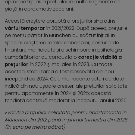
aproape triplări a prețurilor în multe segmente de
piață în aproximativ zece ani.
Această creștere abruptă a prețurilor și-a atins
vârful temporar
în 2021/2022. După aceea, prețurile
pe metru pătrat în München au scăzut inițial. În
special, creșterea ratelor dobânzilor, costurile de
finanțare mai ridicate și o schimbare în psihologia
cumpărătorilor au condus la o
corecție vizibilă a
prețurilor
în 2022 și mai ales în 2023. Cu toate
acestea, stabilizarea a fost observată din nou
începând cu 2024. Cele mai recente seturi de date
indică din nou ușoare creșteri ale prețurilor solicitate
pentru apartamente în 2024 și 2025; această
tendință continuă moderat la începutul anului 2026.
Evoluția prețurilor solicitate pentru apartamente în
München din 2012 până în primul trimestru din 2026
(în euro pe metru pătrat)