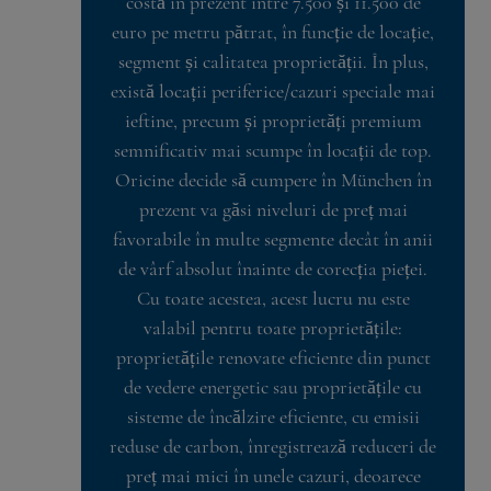
costă în prezent între 7.500 și 11.500 de
euro pe metru pătrat, în funcție de locație,
segment și calitatea proprietății. În plus,
există locații periferice/cazuri speciale mai
ieftine, precum și proprietăți premium
semnificativ mai scumpe în locații de top.
Oricine decide să cumpere în München în
prezent va găsi niveluri de preț mai
favorabile în multe segmente decât în anii
de vârf absolut înainte de corecția pieței.
Cu toate acestea, acest lucru nu este
valabil pentru toate proprietățile:
proprietățile renovate eficiente din punct
de vedere energetic sau proprietățile cu
sisteme de încălzire eficiente, cu emisii
reduse de carbon, înregistrează reduceri de
preț mai mici în unele cazuri, deoarece