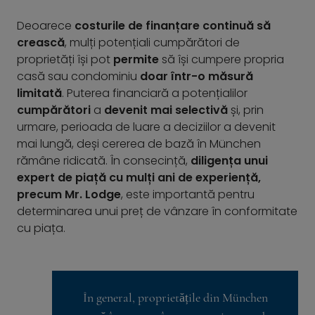
Deoarece
costurile de finanțare continuă să
crească
, mulți potențiali cumpărători de
proprietăți își pot
permite
să își cumpere propria
casă sau condominiu
doar într-o măsură
limitată
. Puterea financiară a potențialilor
cumpărători
a
devenit mai selectivă
și, prin
urmare, perioada de luare a deciziilor a devenit
mai lungă, deși cererea de bază în München
rămâne ridicată. În consecință,
diligența unui
expert de piață cu mulți ani de experiență,
precum Mr. Lodge
, este importantă pentru
determinarea unui preț de vânzare în conformitate
cu piața.
În general, proprietățile din München