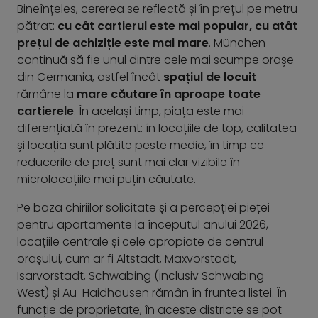
Bineînțeles, cererea se reflectă și în prețul pe metru
pătrat:
cu cât cartierul este mai popular, cu atât
prețul de achiziție este mai mare
. München
continuă să fie unul dintre cele mai scumpe orașe
din Germania, astfel încât
spațiul de locuit
rămâne la
mare căutare în aproape toate
cartierele
. În același timp, piața este mai
diferențiată în prezent: în locațiile de top, calitatea
și locația sunt plătite peste medie, în timp ce
reducerile de preț sunt mai clar vizibile în
microlocațiile mai puțin căutate.
Pe baza chiriilor solicitate și a percepției pieței
pentru apartamente la începutul anului 2026,
locațiile centrale și cele apropiate de centrul
orașului, cum ar fi Altstadt, Maxvorstadt,
Isarvorstadt, Schwabing (inclusiv Schwabing-
West) și Au-Haidhausen rămân în fruntea listei. În
funcție de proprietate, în aceste districte se pot