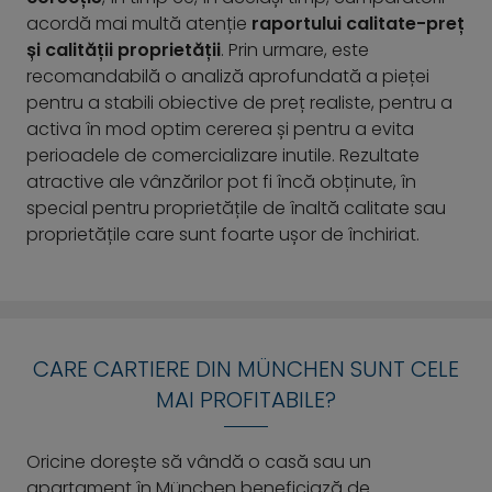
acordă mai multă atenție
raportului calitate-preț
și calității proprietății
. Prin urmare, este
recomandabilă o analiză aprofundată a pieței
pentru a stabili obiective de preț realiste, pentru a
activa în mod optim cererea și pentru a evita
perioadele de comercializare inutile. Rezultate
atractive ale vânzărilor pot fi încă obținute, în
special pentru proprietățile de înaltă calitate sau
proprietățile care sunt foarte ușor de închiriat.
CARE CARTIERE DIN MÜNCHEN SUNT CELE
MAI PROFITABILE?
Oricine dorește să vândă o casă sau un
apartament în München beneficiază de