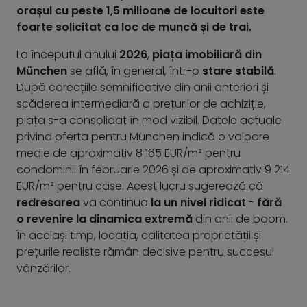
orașul cu peste 1,5 milioane de locuitori este
foarte solicitat ca loc de muncă și de trai.
La începutul anului
2026
,
piața imobiliară din
München
se află, în general, într-o
stare stabilă
.
După corecțiile semnificative din anii anteriori și
scăderea intermediară a prețurilor de achiziție,
piața s-a consolidat în mod vizibil. Datele actuale
privind oferta pentru München indică o valoare
medie de aproximativ 8 165 EUR/m² pentru
condominii în februarie 2026 și de aproximativ 9 214
EUR/m² pentru case. Acest lucru sugerează că
redresarea
va continua
la un nivel ridicat
-
fără
o revenire la dinamica extremă
din anii de boom.
În același timp, locația, calitatea proprietății și
prețurile realiste rămân decisive pentru succesul
vânzărilor.