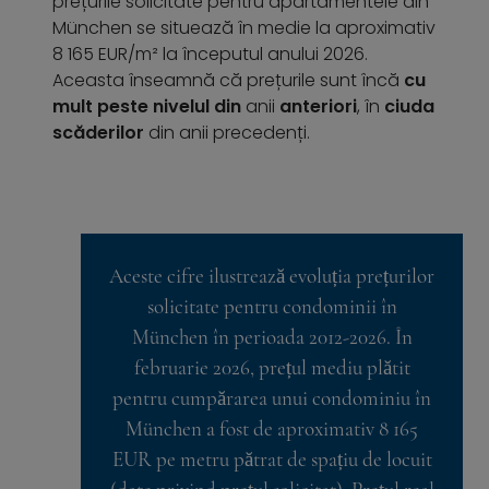
prețurile solicitate pentru apartamentele din
München se situează în medie la aproximativ
8 165 EUR/m² la începutul anului 2026.
Aceasta înseamnă că prețurile sunt încă
cu
mult peste nivelul din
anii
anteriori
, în
ciuda
scăderilor
din anii precedenți.
Aceste cifre ilustrează evoluția prețurilor
solicitate pentru condominii în
München în perioada 2012-2026. În
februarie 2026, prețul mediu plătit
pentru cumpărarea unui condominiu în
München a fost de aproximativ 8 165
EUR pe metru pătrat de spațiu de locuit