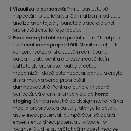
Vizualizare personală:
Primul pas este să
inspectăm proprietatea. Cel mai bun mod de a
analiza avantajele și punctele slabe ale unei
proprietăți este la fața locului.
Evaluarea și stabilirea prețului:
Următorul pas
este
evaluarea proprietății
. Stabilim prețul de
vânzare realizabil și discutăm ce măsuri ar
putea fi luate pentru a crește încasările. În
calitate de proprietar, puteți efectua
modernizări, dacă este necesar, pentru a crește
și mai mult valoarea proprietății
dumneavoastră. Pentru o punere în scenă
perfectă, vă oferim și un serviciu de
home
staging
. Echipa noastră de design interior vă va
mobila proprietatea cu stil și atenție la detalii,
astfel încât potențialii cumpărători să poată
experimenta direct potențialul viitoarei lor
locuințe. Studiile au arătat că în acest mod se