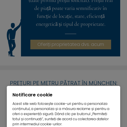
(date privind prețul solicitat). Prețul real
de piață poate varia semnificativ în
funcție de locație, stare, eficiență
energetică și tipul de proprietate.
Oferiți proprietatea dvs. acum
PREȚURI PE METRU PĂTRAT ÎN MÜNCHEN:
DEZVOLTARE ACTUALĂ
Notificare cookie
Acest site web folosește cookie-uri pentru a personaliza
Prețurile pe metru pătrat în München sunt adesea
conținutul, a personaliza și a măsura reclame și pentru a
utilizate de cumpărători și proprietari ca valoare
oferi o experiență sigură. Dând clic pe butonul „Permiteți
totul și continuați”, sunteți de acord cu colectarea datelor
de referință pentru evaluarea proprietăților. Cu
prin intermediul cookie-urilor.