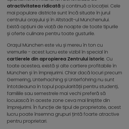
atractivitatea ridicată
și continuă a locației. Cele
mai populare districte sunt încă situate în jurul
centrului orașului și în Altstadt-ul Münchenului.
Există opțiuni de viață de noapte de toate tipurile
și oferte culinare pentru toate gusturile.
Orașul München este viu și mereu în ton cu
vremurile - acest lucru este vizibil în special în
cartierele din apropierea Zentrului istoric
. Cu
toate acestea, există și alte cartiere profitabile în
München și în împrejurimi. Chiar dacă locuri precum
Germering, Unterhaching și Unterföhring nu sunt
întotdeauna în topul popularității pentru studenți,
familiile sau semestrele mai vechi preferă să
locuiască în aceste zone ceva mai liniștite din
împrejurimi. În funcție de tipul de proprietate, acest
lucru poate însemna grupuri țintă foarte atractive
pentru proprietari.