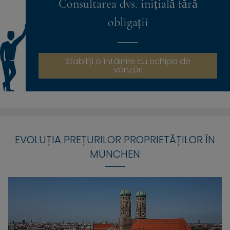
Consultarea dvs. inițială fără
obligații
Stabiliți o întâlnire cu echipa de
vânzări
EVOLUȚIA PREȚURILOR PROPRIETĂȚILOR ÎN
MÜNCHEN