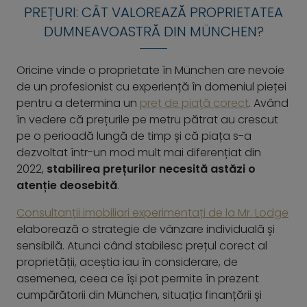
PREȚURI: CÂT VALOREAZĂ PROPRIETATEA
DUMNEAVOASTRĂ DIN MÜNCHEN?
Oricine vinde o proprietate în München are nevoie
de un profesionist cu experiență în domeniul pieței
pentru a determina un
preț de piață corect
. Având
în vedere că prețurile pe metru pătrat au crescut
pe o perioadă lungă de timp și că piața s-a
dezvoltat într-un mod mult mai diferențiat din
2022,
stabilirea prețurilor necesită astăzi o
atenție deosebită
.
Consultanții imobiliari experimentați de la Mr. Lodge
elaborează o strategie de vânzare individuală și
sensibilă. Atunci când stabilesc prețul corect al
proprietății, aceștia iau în considerare, de
asemenea, ceea ce își pot permite în prezent
cumpărătorii din München, situația finanțării și