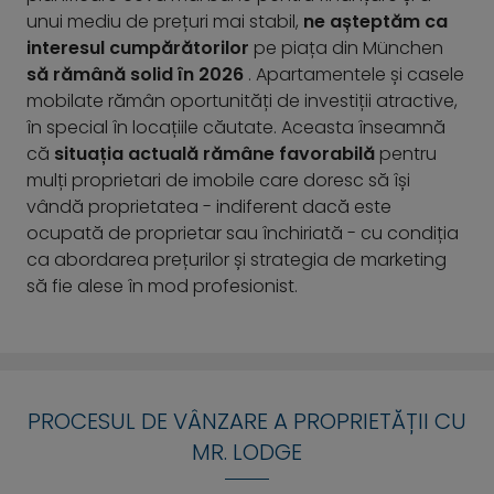
unui mediu de prețuri mai stabil,
ne așteptăm ca
interesul cumpărătorilor
pe piața din München
să rămână solid în 2026
. Apartamentele și casele
mobilate rămân oportunități de investiții atractive,
în special în locațiile căutate. Aceasta înseamnă
că
situația actuală
rămâne favorabilă
pentru
mulți proprietari de imobile care doresc să își
vândă proprietatea - indiferent dacă este
ocupată de proprietar sau închiriată - cu condiția
ca abordarea prețurilor și strategia de marketing
să fie alese în mod profesionist.
PROCESUL DE VÂNZARE A PROPRIETĂȚII CU
MR. LODGE