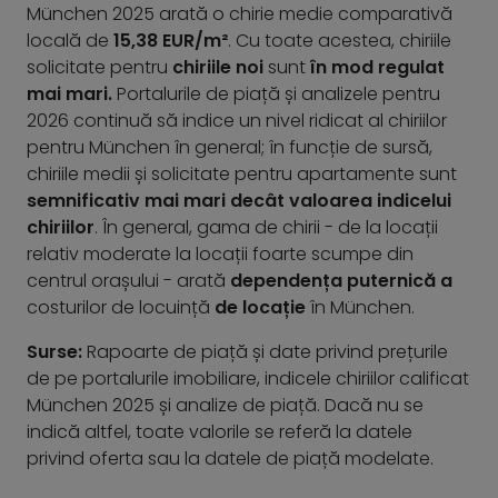
München 2025 arată o chirie medie comparativă
locală de
15,38 EUR/m²
. Cu toate acestea, chiriile
solicitate pentru
chiriile noi
sunt
în mod regulat
mai mari.
Portalurile de piață și analizele pentru
2026 continuă să indice un nivel ridicat al chiriilor
pentru München în general; în funcție de sursă,
chiriile medii și solicitate pentru apartamente sunt
semnificativ mai mari decât valoarea indicelui
chiriilor
. În general, gama de chirii - de la locații
relativ moderate la locații foarte scumpe din
centrul orașului - arată
dependența puternică a
costurilor de locuință
de locație
în München.
Surse:
Rapoarte de piață și date privind prețurile
de pe portalurile imobiliare, indicele chiriilor calificat
München 2025 și analize de piață. Dacă nu se
indică altfel, toate valorile se referă la datele
privind oferta sau la datele de piață modelate.