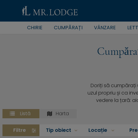
CHIRIE
CUMPĂRAȚI
VÂNZARE
LET
Cumpăraț
Doriți să cumpăraț
uzul propriu și ca i
vedere la țară: a
Listă
Harta
Filtre
Tip obiect
Locație
Pre