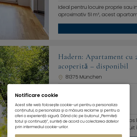
Ideal pentru locuire proprie sau i
aproximativ 51 m², acest aparta
Hadern: Apartament cu 2
acoperită – disponibil
81375 München
Prețul de achiziție
Notificare cookie
Spațiu de locuit aprox.
Acest site web folosește cookie-uri pentru a personaliza
Plat
conținutul, a personaliza și a măsura reclame și pentru a
oferi o experiență sigură. Dând clic pe butonul „Permiteți
Apartamentul cu 2 camere scos la v
totul și continuați”, sunteți de acord cu colectarea datelor
prin intermediul cookie-urilor.
locuințe bine întreținut, construit 