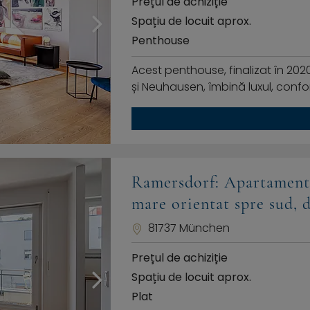
Prețul de achiziție
Spațiu de locuit aprox.
Penthouse
Acest penthouse, finalizat în 202
și Neuhausen, îmbină luxul, confort
Ramersdorf: Apartament 
mare orientat spre sud, 
81737 München
Prețul de achiziție
Spațiu de locuit aprox.
Plat