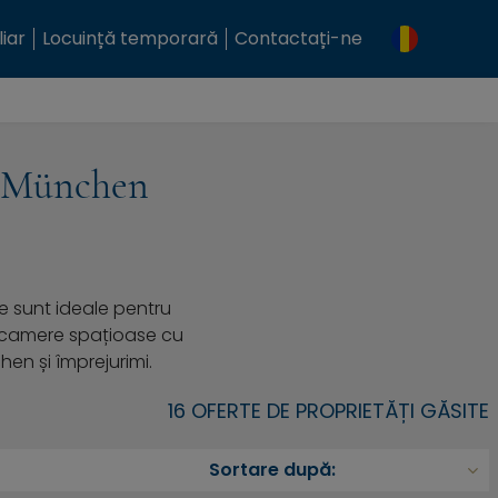
iar
Locuință temporară
Contactați-ne
n München
 sunt ideale pentru
u camere spațioase cu
en și împrejurimi.
16 OFERTE DE PROPRIETĂȚI GĂSITE