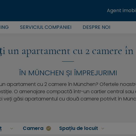
Agent imobil
TING
SERVICIUL COMPANIEI
DESPRE NOI
i un apartament cu 2 camere î
ÎN MÜNCHEN ȘI ÎMPREJURIMI
i un apartament cu 2 camere în München? Ofertele noastre
nvestiție. O amenajare compactă într-un cartier central sa
ici veți găsi apartamentul cu două camere potrivit în Münch
ț
Camera
Spațiu de locuit