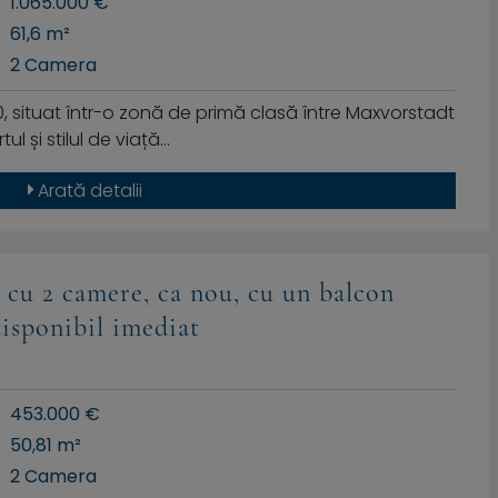
1.065.000 €
61,6 m²
2 Camera
0, situat într-o zonă de primă clasă între Maxvorstadt
ul și stilul de viață…
Arată detalii
cu 2 camere, ca nou, cu un balcon
disponibil imediat
453.000 €
50,81 m²
2 Camera