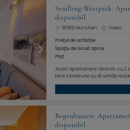
Sendling-Westpark: Apar
disponibil
81369 München
Video
Prețul de achiziție
Spațiu de locuit aprox.
Plat
Acest apartament atractiv cu 2 c
bine întreținute cu 19 unități rez
Bogenhausen: Apartament
disponibil