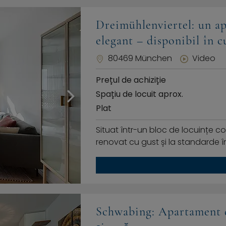
Dreimühlenviertel: un ap
elegant – disponibil în 
80469 München
Video
Prețul de achiziție
Spațiu de locuit aprox.
Plat
Situat într-un bloc de locuințe c
renovat cu gust și la standarde îna
Schwabing: Apartament de