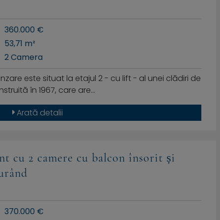
360.000 €
53,71 m²
2 Camera
e este situat la etajul 2 - cu lift - al unei clădiri de
struită în 1967, care are…
Arată detalii
t cu 2 camere cu balcon însorit și
curând
370.000 €