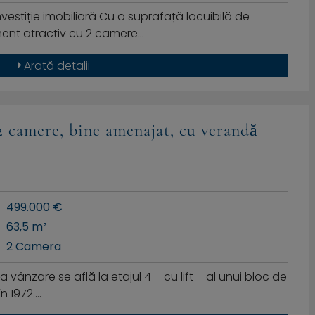
nvestiție imobiliară Cu o suprafață locuibilă de
ment atractiv cu 2 camere…
Arată detalii
 camere, bine amenajat, cu verandă
499.000 €
63,5 m²
2 Camera
ânzare se află la etajul 4 – cu lift – al unui bloc de
în 1972.…