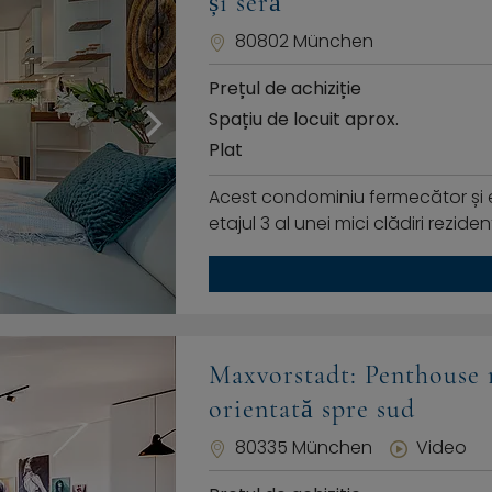
și seră
80802 München
Prețul de achiziție
Spațiu de locuit aprox.
Plat
Acest condominiu fermecător și ex
etajul 3 al unei mici clădiri rezid
Maxvorstadt: Penthouse 
orientată spre sud
80335 München
Video