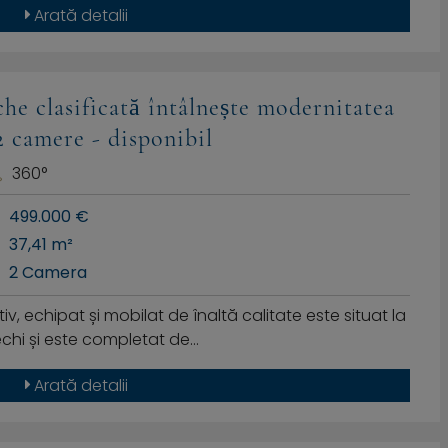
Arată detalii
he clasificată întâlnește modernitatea
2 camere - disponibil
360°
499.000 €
37,41 m²
2 Camera
, echipat și mobilat de înaltă calitate este situat la
vechi și este completat de…
Arată detalii