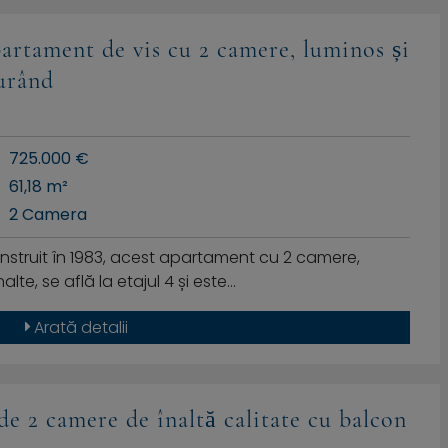
artament de vis cu 2 camere, luminos și
curând
725.000 €
61,18 m²
2 Camera
onstruit în 1983, acest apartament cu 2 camere,
lte, se află la etajul 4 și este…
Arată detalii
 2 camere de înaltă calitate cu balcon