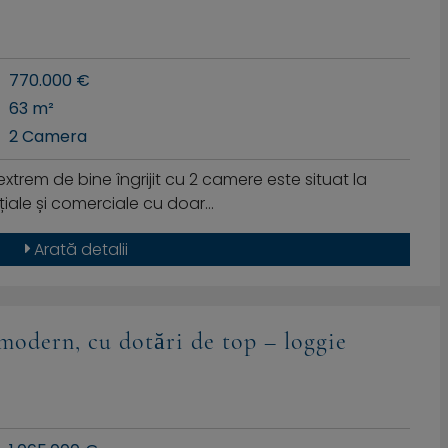
770.000 €
63 m²
2 Camera
trem de bine îngrijit cu 2 camere este situat la
ențiale și comerciale cu doar…
Arată detalii
modern, cu dotări de top – loggie