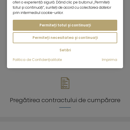
oferi o experiență sigură. Dând clic pe butonul „Permiteți
totul și continuați”, sunteți de acord cu colectarea datelor
Medierea între cumpărători și vânzători
prin intermediul cookie-urilor.
Permiteți totul și continuați
Permiteți necesitatea și continuați
Setări
Măsuri de promovare a vânzărilor
Politica de Confidențialitate
Imprima
Pregătirea contractului de cumpărare