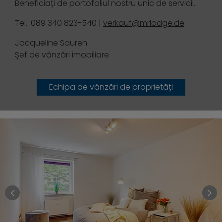
Beneficiați de portofoliul nostru unic de servicii.
Tel.: 089 340 823-540 |
verkauf@mrlodge.de
Jacqueline Sauren
Șef de vânzări imobiliare
Echipa de vânzări de proprietăți