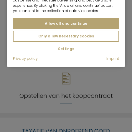
customize and measure advertising, and provide a safe
Bemiddeling tussen kopers en verkopers
experience. By clicking the "Allow all and continue" button,
you consent to the collection of data via cookies.
Allow all and continue
Only allow necessary cookies
Settings
Verkoopbevorderende maatregelen
Privacy policy
Imprint
Opstellen van het koopcontract
TAXATIE VAN ONROEREND GOED