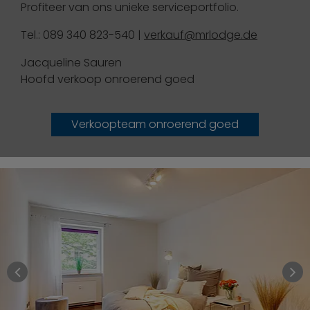
Profiteer van ons unieke serviceportfolio.
Tel.: 089 340 823-540 |
verkauf@mrlodge.de
Jacqueline Sauren
Hoofd verkoop onroerend goed
Verkoopteam onroerend goed