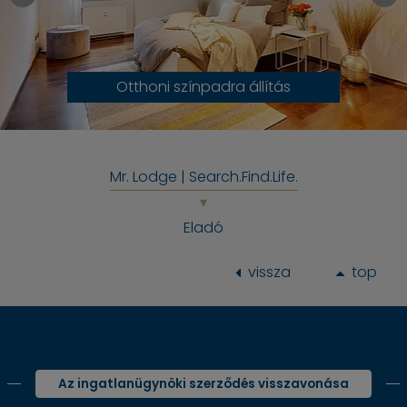
Otthoni színpadra állítás
Mr. Lodge | Search.Find.Life.
Eladó
vissza
top
Az ingatlanügynöki szerződés visszavonása