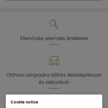
Ellenőrzés, elemzés, értékelés
Otthoni színpadra állítás: Belsőépítészet
és dekoráció
Cookie notice