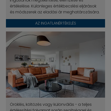
Ingatlanok megtekintése, elemzése és
értékelése. Különleges értékbecslési eljárások
és módszerek az eladási ár meghatározására.
AZ INGATLANÉRTÉKELÉS
Öröklés, költözés vagy különválás - a teljes
értékesítési folyamat során segítséggel és