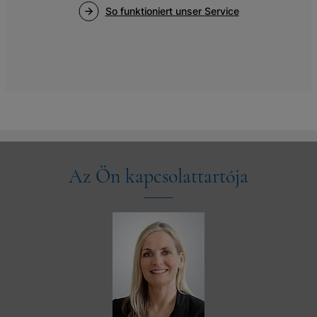
Az Ön kapcsolattartója