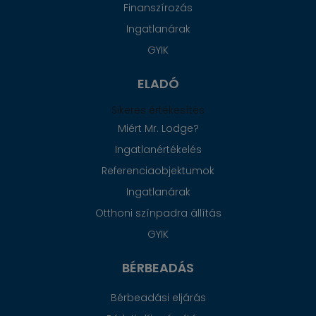
Finanszírozás
Ingatlanárak
GYIK
ELADÓ
Sikeres értékesítés
Miért Mr. Lodge?
Ingatlanértékelés
Referenciaobjektumok
Ingatlanárak
Otthoni színpadra állítás
GYIK
BÉRBEADÁS
Bérbeadási eljárás