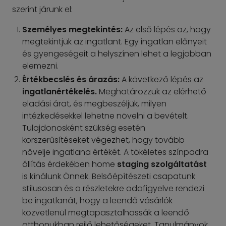
szerint járunk el:
Személyes megtekintés:
Az első lépés az, hogy
megtekintjük az ingatlant. Egy ingatlan előnyeit
és gyengeségeit a helyszínen lehet a legjobban
elemezni.
Értékbecslés és árazás:
A következő lépés az
ingatlanértékelés.
Meghatározzuk az elérhető
eladási árat, és megbeszéljük, milyen
intézkedésekkel lehetne növelni a bevételt.
Tulajdonosként szükség esetén
korszerűsítéseket végezhet, hogy tovább
növelje ingatlana értékét. A tökéletes színpadra
állítás érdekében home
staging szolgáltatást
is kínálunk Önnek. Belsőépítészeti csapatunk
stílusosan és a részletekre odafigyelve rendezi
be ingatlanát, hogy a leendő vásárlók
közvetlenül megtapasztalhassák a leendő
otthonukban rejlő lehetőségeket. Tanulmányok