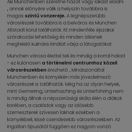
Aki Münchenben szeretne házat vagy lakást eladni
,
annak előnyére válik a helyszín továbbra is
magas
szintű vonzereje.
A legnépszerűbb
városrészek továbbra is a belváros és München
Altstadt körül találhatók. Itt mindenféle éjszakai
szórakozási lehetőség és minden ízlésnek
megfelelő kulináris kínálat várja a látogatókat.
München városa élettel teli és mindig a korral halad
- ez különösen
a történelmi centrumhoz közeli
városrészekben
érezhető
.
Mindazonáltal
Münchenben és környékén más jövedelmező
városrészek is találhatók. Még ha az olyan helyek,
mint Germering, Unterhaching és Unterföhring nem
is mindig állnak a népszerűségi skála élén a diákok
körében, a családok vagy az idősebb
szemeszterek szívesen laknak ezekben a
környékbeli, kissé csendesebb városrészekben. Az
ingatlan típusától függően ez nagyon vonzó