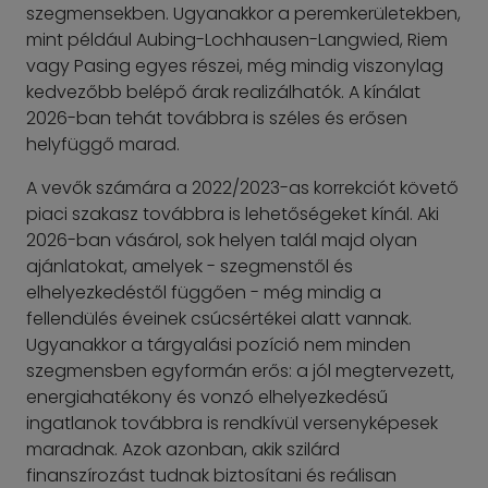
szegmensekben. Ugyanakkor a peremkerületekben,
mint például Aubing-Lochhausen-Langwied, Riem
vagy Pasing egyes részei, még mindig viszonylag
kedvezőbb belépő árak realizálhatók. A kínálat
2026-ban tehát továbbra is széles és erősen
helyfüggő marad.
A vevők számára a 2022/2023-as korrekciót követő
piaci szakasz továbbra is lehetőségeket kínál. Aki
2026-ban vásárol, sok helyen talál majd olyan
ajánlatokat, amelyek - szegmenstől és
elhelyezkedéstől függően - még mindig a
fellendülés éveinek csúcsértékei alatt vannak.
Ugyanakkor a tárgyalási pozíció nem minden
szegmensben egyformán erős: a jól megtervezett,
energiahatékony és vonzó elhelyezkedésű
ingatlanok továbbra is rendkívül versenyképesek
maradnak. Azok azonban, akik szilárd
finanszírozást tudnak biztosítani és reálisan