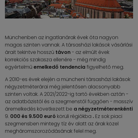
Münchenben az ingatlanárak évek óta nagyon
magas szinten vannak. A társasházi lakások vásárlási
árait tekintve hosszú
távon
- az elmúlt évek
korrekciós szakasza ellenére - még mindig
egyértelmű
emelkedő tendencia
figyelhető meg.
A 2010-es évek elején a müncheni társasházi lakások
négyzetméterárai még jelentősen alacsonyabb
szinten voltak. A 2021/2022-ig tartó években aztán -
az adatbázistól és a szegmenstől függően - masszív
áremelkedés következett be
a négyzetméterenkénti
9.
000 és 9.500 euró
körüli régiókba
.
Ez sok piaci
szegmensben mintegy tíz év alatt az árak közel
megháromszorozódásának felel meg.