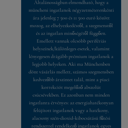
Általánosságban elmondható, hogy a
müncheni ingatlanok négyzetméterenkénti
ára jelenleg 7 500 és 11 500 euró között
mozog, az elhelyezkedéstől, a szegmenstől
és az ingatlan minőségétől függően.
Emellett vannak olcsóbb perifériás
helyszínek/különleges esetek, valamint
lényegesen drágább prémium ingatlanok a
legjobb helyeken. Aki ma Münchenben
dönt vásárlás mellett, számos szegmensben
kedvezőbb árszintet talál, mint a piaci
korrekciót megelőző abszolút
csúcsévekben. Ez azonban nem minden
ingatlanra érvényes: az energiahatékonyan
felújított ingatlanok vagy a hatékony,
alacsony szén-dioxid-kibocsátású fűtési
rendszerrel rendelkező ingatlanok egyes