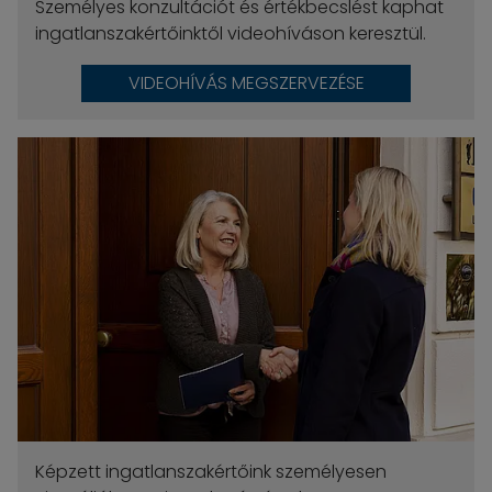
Személyes konzultációt és értékbecslést kaphat
ingatlanszakértőinktől videohíváson keresztül.
VIDEOHÍVÁS MEGSZERVEZÉSE
Képzett ingatlanszakértőink személyesen