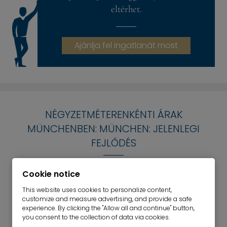
eltérhet.
Ajánlja fel ingatlanát most
NÉGYZETMÉTERENKÉNTI ÁRAK
MÜNCHENBEN: MÜNCHEN: JELENLEGI
FEJLŐDÉS
A müncheni négyzetméterárakat a vevők és a
Cookie notice
tulajdonosok gyakran használják
This website uses cookies to personalize content,
referenciaértékként az ingatlanok értékbecslésénél.
customize and measure advertising, and provide a safe
A müncheni kerületek átlagos értékei azonban nem
experience. By clicking the "Allow all and continue" button,
you consent to the collection of data via cookies.
alkalmasak arra, hogy biztosan meghatározzák,