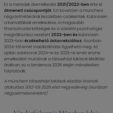
Ez a meredek áremelkedés
2021/2022-ben
érte el
átmeneti csúcspontját
. Ezt követően a müncheni
négyzetméterárak kezdetben csökkentek. Különösen
a kamatlábak emelkedése, a magasabb
finanszírozási költségek és a vásárlói pszichológia
megváltozása vezetett
2022-ben és
különösen
2023-ban
érzékelhető árkorrekcióhoz
. Azonban
2024-től ismét stabilizálódás figyelhető meg. Az
újabb adatsorok 2024-re és 2025-re ismét enyhe
emelkedést mutatnak a társasházi lakások kikiáltási
áraiban; ez a tendencia 2026 elején mérsékelten
folytatódik.
A müncheni társasházi lakások eladási árainak
alakulása 2012-től 2026 első negyedévéig (euróban
négyzetméterenként)