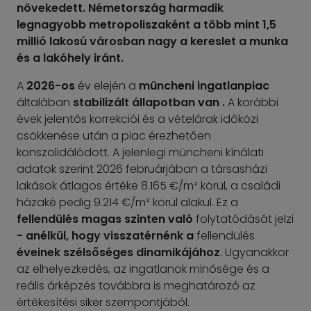
növekedett. Németország harmadik
legnagyobb metropoliszaként a több mint 1,5
millió lakosú városban nagy a kereslet a munka
és a lakóhely iránt.
A
2026-os
év elején a
müncheni ingatlanpiac
általában
stabilizált állapotban
van
.
A korábbi
évek jelentős korrekciói és a vételárak időközi
csökkenése után a piac érezhetően
konszolidálódott. A jelenlegi müncheni kínálati
adatok szerint 2026 februárjában a társasházi
lakások átlagos értéke 8.165 €/m² körül, a családi
házaké pedig 9.214 €/m² körül alakul. Ez a
fellendülés magas szinten való
folytatódását jelzi
-
anélkül, hogy visszatérnénk a
fellendülés
éveinek szélsőséges dinamikájához
. Ugyanakkor
az elhelyezkedés, az ingatlanok minősége és a
reális árképzés továbbra is meghatározó az
értékesítési siker szempontjából.