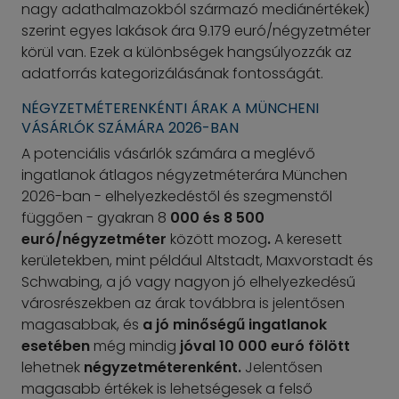
nagy adathalmazokból származó mediánértékek)
szerint egyes lakások ára 9.179 euró/négyzetméter
körül van. Ezek a különbségek hangsúlyozzák az
adatforrás kategorizálásának fontosságát.
NÉGYZETMÉTERENKÉNTI ÁRAK A MÜNCHENI
VÁSÁRLÓK SZÁMÁRA 2026-BAN
A potenciális vásárlók számára a meglévő
ingatlanok átlagos négyzetméterára München
2026-ban - elhelyezkedéstől és szegmenstől
függően - gyakran 8
000 és 8 500
euró/négyzetméter
között mozog
.
A keresett
kerületekben, mint például Altstadt, Maxvorstadt és
Schwabing, a jó vagy nagyon jó elhelyezkedésű
városrészekben az árak továbbra is jelentősen
magasabbak, és
a jó minőségű ingatlanok
esetében
még mindig
jóval 10 000 euró fölött
lehetnek
négyzetméterenként.
Jelentősen
magasabb értékek is lehetségesek a felső