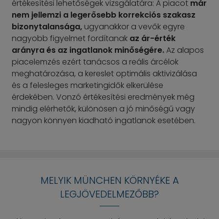
értékesítési lehetőségek vizsgálatára: A piacot
már
nem jellemzi a legerősebb korrekciós szakasz
bizonytalansága,
ugyanakkor a vevők egyre
nagyobb figyelmet fordítanak
az ár-érték
arányra és az ingatlanok minőségére.
Az alapos
piacelemzés ezért tanácsos a reális árcélok
meghatározása, a kereslet optimális aktivizálása
és a felesleges marketingidők elkerülése
érdekében. Vonzó értékesítési eredmények még
mindig elérhetők, különösen a jó minőségű vagy
nagyon könnyen kiadható ingatlanok esetében.
MELYIK MÜNCHEN KÖRNYÉKE A
LEGJÖVEDELMEZŐBB?