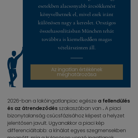
esetekben alacsonyabb árcsökkenést
könyvelhetnek el, mivel ezek iránt
különösen nagy a kereslet. Országos
összehasonlításban München tehát
továbbra is kiemelkedően magas
vételárszinten áll.
Az ingatlan értékének
meghatározása
2026-ban a lakóingatlanpiac egésze
a fellendülés
és az átrendeződés
szakaszában van
.
A piaci
bizonytalanság csúcsfázisához képest a helyzet
jelentősen javult. Ugyanakkor a piaci kép
differenciáltabb: a kínálat egyes szegmensekben
megnőtt, míg a különösen vonzó ingatlanok