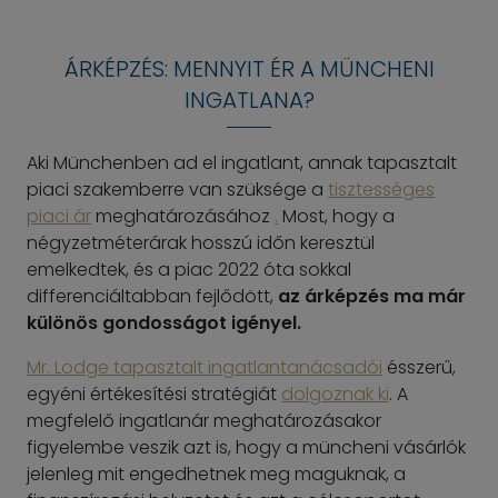
ÁRKÉPZÉS: MENNYIT ÉR A MÜNCHENI
INGATLANA?
Aki Münchenben ad el ingatlant, annak tapasztalt
piaci szakemberre van szüksége a
tisztességes
piaci ár
meghatározásához
.
Most, hogy a
négyzetméterárak hosszú időn keresztül
emelkedtek, és a piac 2022 óta sokkal
differenciáltabban fejlődött,
az árképzés ma már
különös gondosságot igényel.
Mr. Lodge tapasztalt ingatlantanácsadói
ésszerű,
egyéni értékesítési stratégiát
dolgoznak ki
. A
megfelelő ingatlanár meghatározásakor
figyelembe veszik azt is, hogy a müncheni vásárlók
jelenleg mit engedhetnek meg maguknak, a