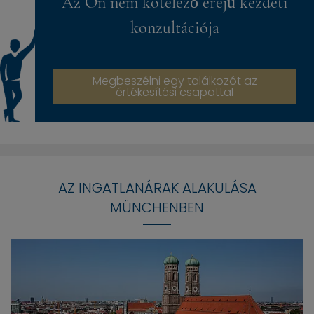
Az Ön nem kötelező erejű kezdeti
konzultációja
Megbeszélni egy találkozót az
értékesítési csapattal
AZ INGATLANÁRAK ALAKULÁSA
MÜNCHENBEN