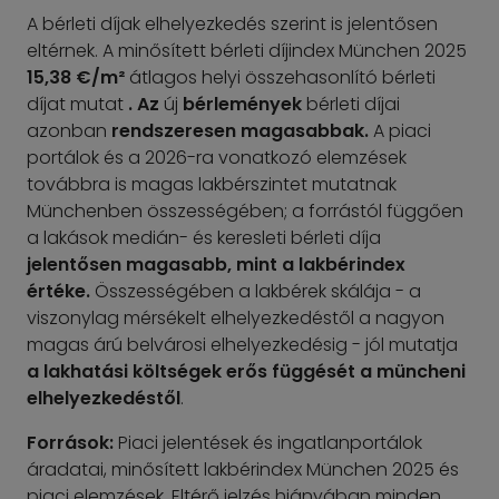
A bérleti díjak elhelyezkedés szerint is jelentősen
eltérnek. A minősített bérleti díjindex München 2025
15,38 €/m²
átlagos helyi összehasonlító bérleti
díjat mutat
.
Az
új
bérlemények
bérleti díjai
azonban
rendszeresen magasabbak.
A piaci
portálok és a 2026-ra vonatkozó elemzések
továbbra is magas lakbérszintet mutatnak
Münchenben összességében; a forrástól függően
a lakások medián- és keresleti bérleti díja
jelentősen magasabb, mint a lakbérindex
értéke.
Összességében a lakbérek skálája - a
viszonylag mérsékelt elhelyezkedéstől a nagyon
magas árú belvárosi elhelyezkedésig - jól mutatja
a lakhatási költségek erős függését a müncheni
elhelyezkedéstől
.
Források:
Piaci jelentések és ingatlanportálok
áradatai, minősített lakbérindex München 2025 és
piaci elemzések. Eltérő jelzés hiányában minden