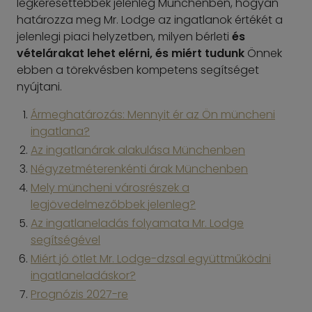
legkeresettebbek jelenleg Münchenben, hogyan
határozza meg Mr. Lodge az ingatlanok értékét a
jelenlegi piaci helyzetben, milyen bérleti
és
vételárakat lehet elérni, és miért tudunk
Önnek
ebben a törekvésben kompetens segítséget
nyújtani.
Ármeghatározás: Mennyit ér az Ön müncheni
ingatlana?
Az ingatlanárak alakulása Münchenben
Négyzetméterenkénti árak Münchenben
Mely müncheni városrészek a
legjövedelmezőbbek jelenleg?
Az ingatlaneladás folyamata Mr. Lodge
segítségével
Miért jó ötlet Mr. Lodge-dzsal együttműködni
ingatlaneladáskor?
Prognózis 2027-re