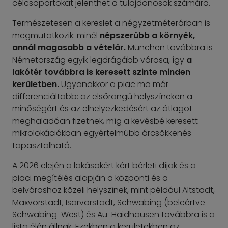
célcsoportokat jelenthet a tulajdonosok számára.
Természetesen a kereslet a négyzetméterárban is
megmutatkozik: minél
népszerűbb a környék,
annál magasabb a vételár.
München továbbra is
Németország egyik legdrágább városa, így
a
lakótér továbbra is keresett szinte minden
kerületben.
Ugyanakkor a piac ma már
differenciáltabb: az elsőrangú helyszíneken a
minőségért és az elhelyezkedésért az átlagot
meghaladóan fizetnek, míg a kevésbé keresett
mikrolokációkban egyértelműbb árcsökkenés
tapasztalható.
A 2026 elején a lakásokért kért bérleti díjak és a
piaci megítélés alapján a központi és a
belvároshoz közeli helyszínek, mint például Altstadt,
Maxvorstadt, Isarvorstadt, Schwabing (beleértve
Schwabing-West) és Au-Haidhausen továbbra is a
lista élén állnak. Ezekben a kerületekben az