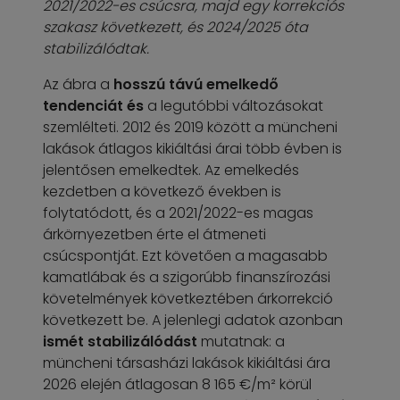
2021/2022-es csúcsra, majd egy korrekciós
szakasz következett, és 2024/2025 óta
stabilizálódtak.
Az ábra a
hosszú távú emelkedő
tendenciát és
a legutóbbi változásokat
szemlélteti. 2012 és 2019 között a müncheni
lakások átlagos kikiáltási árai több évben is
jelentősen emelkedtek. Az emelkedés
kezdetben a következő években is
folytatódott, és a 2021/2022-es magas
árkörnyezetben érte el átmeneti
csúcspontját. Ezt követően a magasabb
kamatlábak és a szigorúbb finanszírozási
követelmények következtében árkorrekció
következett be. A jelenlegi adatok azonban
ismét stabilizálódást
mutatnak: a
müncheni társasházi lakások kikiáltási ára
2026 elején átlagosan 8 165 €/m² körül