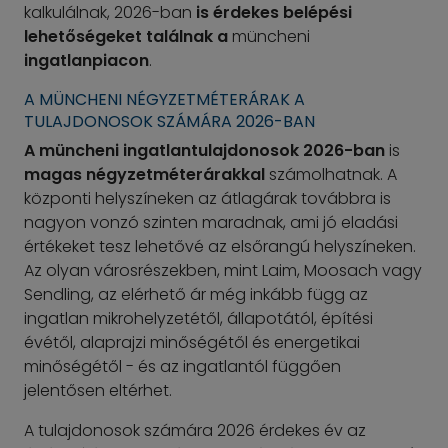
kalkulálnak, 2026-ban
is érdekes belépési
lehetőségeket találnak a
müncheni
ingatlanpiacon
.
A MÜNCHENI NÉGYZETMÉTERÁRAK A
TULAJDONOSOK SZÁMÁRA 2026-BAN
A müncheni ingatlantulajdonosok
2026-ban
is
magas négyzetméterárakkal
számolhatnak. A
központi helyszíneken az átlagárak továbbra is
nagyon vonzó szinten maradnak, ami jó eladási
értékeket tesz lehetővé az elsőrangú helyszíneken.
Az olyan városrészekben, mint Laim, Moosach vagy
Sendling, az elérhető ár még inkább függ az
ingatlan mikrohelyzetétől, állapotától, építési
évétől, alaprajzi minőségétől és energetikai
minőségétől - és az ingatlantól függően
jelentősen eltérhet.
A tulajdonosok számára 2026 érdekes év az