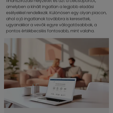
finanszírozási helyzetet és azt a célcsoportot,
amelyben a kínált ingatlan a legjobb eladási
esélyekkel rendelkezik. Különösen egy olyan piacon,
ahol a jó ingatlanok továbbra is keresettek,
ugyanakkor a vevők egyre válogatósabbak, a
pontos értékbecslés fontosabb, mint valaha.