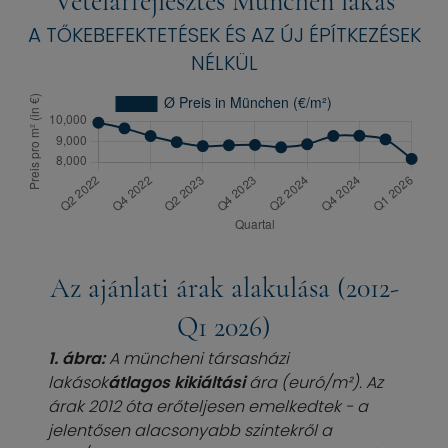
Vételárfejlesztés München lakás
A TŐKEBEFEKTETÉSEK ÉS AZ ÚJ ÉPÍTKEZÉSEK
NÉLKÜL
Az ajánlati árak alakulása (2012-
Q1 2026)
1. ábra:
A müncheni társasházi
lakások
átlagos kikiáltási
ára (euró/m²). Az
árak 2012 óta erőteljesen emelkedtek - a
jelentősen alacsonyabb szintekről a