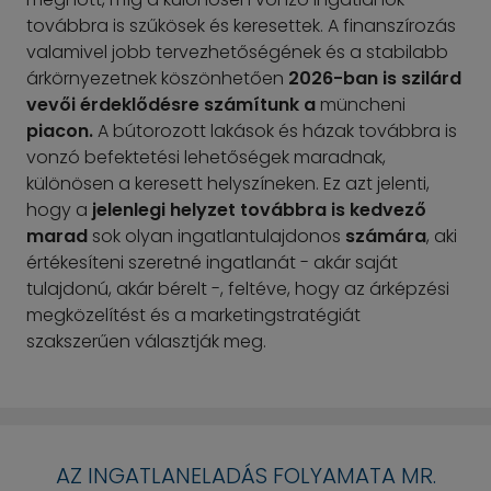
továbbra is szűkösek és keresettek. A finanszírozás
valamivel jobb tervezhetőségének és a stabilabb
árkörnyezetnek köszönhetően
2026-ban is szilárd
vevői érdeklődésre számítunk a
müncheni
piacon.
A bútorozott lakások és házak továbbra is
vonzó befektetési lehetőségek maradnak,
különösen a keresett helyszíneken. Ez azt jelenti,
hogy a
jelenlegi helyzet
továbbra is kedvező
marad
sok olyan ingatlantulajdonos
számára
, aki
értékesíteni szeretné ingatlanát - akár saját
tulajdonú, akár bérelt -, feltéve, hogy az árképzési
megközelítést és a marketingstratégiát
szakszerűen választják meg.
AZ INGATLANELADÁS FOLYAMATA MR.