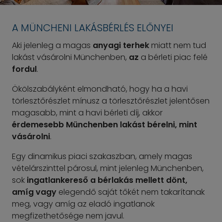
A MÜNCHENI LAKÁSBÉRLÉS ELŐNYEI
Aki jelenleg a magas
anyagi terhek
miatt nem tud
lakást vásárolni Münchenben,
az
a bérleti piac felé
fordul
.
Ökölszabályként elmondható, hogy ha a havi
törlesztőrészlet mínusz a törlesztőrészlet jelentősen
magasabb, mint a havi bérleti díj, akkor
érdemesebb Münchenben lakást bérelni, mint
vásárolni
.
Egy dinamikus piaci szakaszban, amely magas
vételárszinttel párosul, mint jelenleg Münchenben,
sok
ingatlankereső a bérlakás mellett dönt,
amíg vagy
elegendő saját tőkét nem takarítanak
meg, vagy amíg az eladó ingatlanok
megfizethetősége nem javul.