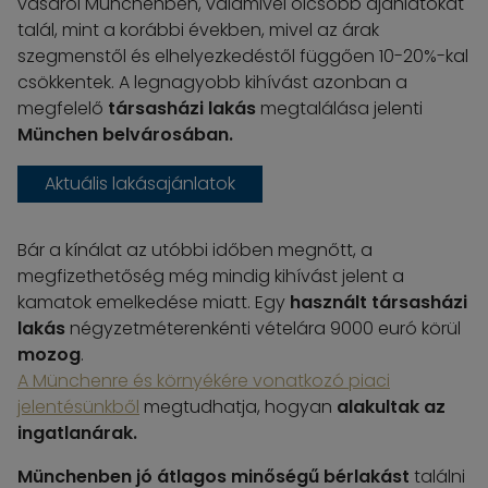
vásárol Münchenben, valamivel olcsóbb ajánlatokat
talál, mint a korábbi években, mivel az árak
szegmenstől és elhelyezkedéstől függően 10-20%-kal
csökkentek. A legnagyobb kihívást azonban a
megfelelő
társasházi lakás
megtalálása jelenti
München belvárosában.
Aktuális lakásajánlatok
Bár a kínálat az utóbbi időben megnőtt, a
megfizethetőség még mindig kihívást jelent a
kamatok emelkedése miatt. Egy
használt társasházi
lakás
négyzetméterenkénti vételára 9000 euró körül
mozog
.
A Münchenre és környékére vonatkozó piaci
jelentésünkből
megtudhatja, hogyan
alakultak az
ingatlanárak.
Münchenben jó átlagos minőségű bérlakást
találni