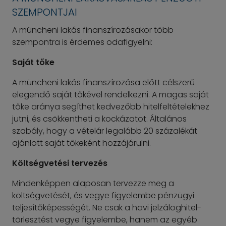
SZEMPONTJAI
A müncheni lakás finanszírozásakor több
szempontra is érdemes odafigyelni:
Saját tőke
A müncheni lakás finanszírozása előtt célszerű
elegendő saját tőkével rendelkezni. A magas saját
tőke aránya segíthet kedvezőbb hitelfeltételekhez
jutni, és csökkentheti a kockázatot. Általános
szabály, hogy a vételár legalább 20 százalékát
ajánlott saját tőkeként hozzájárulni.
Költségvetési tervezés
Mindenképpen alaposan tervezze meg a
költségvetését, és vegye figyelembe pénzügyi
teljesítőképességét. Ne csak a havi jelzáloghitel-
törlesztést vegye figyelembe, hanem az egyéb