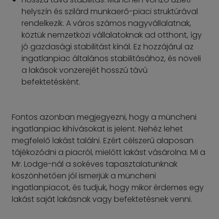
helyszín és szilárd munkaerő-piaci struktúrával
rendelkezik. A város számos nagyvállalatnak,
köztük nemzetközi vállalatoknak ad otthont, így
jó gazdasági stabilitást kínál. Ez hozzájárul az
ingatlanpiac általános stabilitásához, és növeli
a lakások vonzerejét hosszú távú
befektetésként.
Fontos azonban megjegyezni, hogy a müncheni
ingatlanpiac kihívásokat is jelent. Nehéz lehet
megfelelő lakást találni. Ezért célszerű alaposan
tájékozódni a piacról, mielőtt lakást vásárolna. Mi a
Mr. Lodge-nál a sokéves tapasztalatunknak
köszönhetően jól ismerjük a müncheni
ingatlanpiacot, és tudjuk, hogy mikor érdemes egy
lakást saját lakásnak vagy befektetésnek venni.