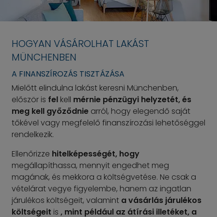
HOGYAN VÁSÁROLHAT LAKÁST
MÜNCHENBEN
A FINANSZÍROZÁS TISZTÁZÁSA
Mielőtt elindulna lakást keresni Münchenben,
először is
fel
kell
mérnie pénzügyi helyzetét, és
meg kell győződnie
arról, hogy elegendő saját
tőkével vagy megfelelő finanszírozási lehetőséggel
rendelkezik.
Ellenőrizze
hitelképességét, hogy
megállapíthassa, mennyit engedhet meg
magának, és mekkora a költségvetése. Ne csak a
vételárat vegye figyelembe, hanem az ingatlan
járulékos költségeit, valamint
a vásárlás járulékos
költségeit
is
, mint például az átírási illetéket, a