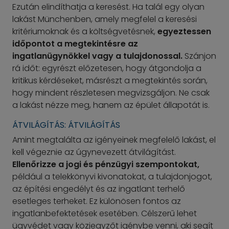
Ezután elindíthatja a keresést. Ha talál egy olyan
lakást Münchenben, amely megfelel a keresési
kritériumoknak és a költségvetésnek,
egyeztessen
időpontot a megtekintésre az
ingatlanügynökkel vagy a tulajdonossal.
Szánjon
rá időt: egyrészt előzetesen, hogy átgondolja a
kritikus kérdéseket, másrészt a megtekintés során,
hogy mindent részletesen megvizsgáljon. Ne csak
a lakást nézze meg, hanem az épület állapotát is.
ÁTVILÁGÍTÁS: ÁTVILÁGÍTÁS
Amint megtalálta az igényeinek megfelelő lakást, el
kell végeznie az úgynevezett átvilágítást.
Ellenőrizze a jogi és pénzügyi szempontokat,
például a telekkönyvi kivonatokat, a tulajdonjogot,
az építési engedélyt és az ingatlant terhelő
esetleges terheket. Ez különösen fontos az
ingatlanbefektetések esetében. Célszerű lehet
ügyvédet vagy közjegyzőt igénybe venni, aki segít