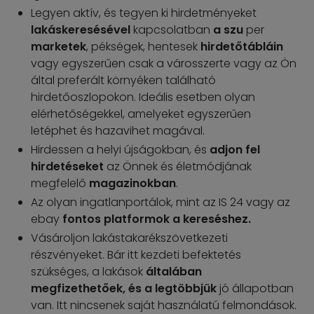
Legyen aktív, és tegyen ki hirdetményeket
lakáskeresésével
kapcsolatban
a szu
per
marketek
, pékségek, hentesek
hirdetőtábláin
vagy egyszerűen csak a városszerte vagy az Ön
által preferált környéken található
hirdetőoszlopokon. Ideális esetben olyan
elérhetőségekkel, amelyeket egyszerűen
letéphet és hazavihet magával.
Hirdessen a helyi újságokban, és
adjon fel
hirdetéseket
az Önnek és életmódjának
megfelelő
magazinokban
.
Az olyan ingatlanportálok, mint az IS 24 vagy az
ebay
fontos platformok a kereséshez.
Vásároljon lakástakarékszövetkezeti
részvényeket. Bár itt kezdeti befektetés
szükséges, a lakások
általában
megfizethetőek, és a legtöbbjük
jó állapotban
van. Itt nincsenek saját használatú felmondások.