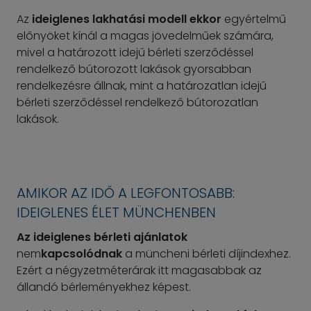
Az
ideiglenes lakhatási modell ekkor
egyértelmű
előnyöket kínál a magas jövedelműek számára,
mivel a határozott idejű bérleti szerződéssel
rendelkező bútorozott lakások gyorsabban
rendelkezésre állnak, mint a határozatlan idejű
bérleti szerződéssel rendelkező bútorozatlan
lakások.
AMIKOR AZ IDŐ A LEGFONTOSABB:
IDEIGLENES ÉLET MÜNCHENBEN
Az ideiglenes bérleti ajánlatok
nem
kapcsolódnak
a müncheni bérleti díjindexhez.
Ezért a négyzetméterárak itt magasabbak az
állandó bérleményekhez képest.