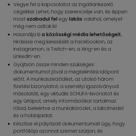
Vegye fel a kapcsolatot az ingatlankezelő
cégekkel. Lehet, hogy szerencséje van, és éppen
most
szabadul fel
egy
lakás
valahol, amelyet
még nem adtak ki!
Használja ki
a közösségi média lehetőségeit.
Hirdesse meg keresését a Facebookon, az
Instagramon, a Twitch-en, a Xing-en és a
LinkedIn-en.
Gyűjtsön össze minden szükséges
dokumentumot jóval a megtekintési időpont
előtt. A munkaszerződést, az utolsó három
fizetési bizonylatot, a személyi igazolványod
másolatát, egy aktuális SCHUFA-kivonatot és
egy űrlapot, amely információkat tartalmaz
rólad, beleértve a munkakörödet, a lakcímedet
és a hobbijaidat.
Készítse el pályázati dokumentumait úgy, hogy
portfóliója azonnal szemet szúrjon, és