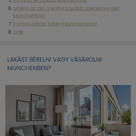
A müncheni lakásbérlés előnyei
Amikor az idő a legfontosabb: Ideiglenes élet
Münchenben
Könnyű lakást találni Münchenben?
GYIK
LAKÁST BÉRELNI VAGY VÁSÁROLNI
MÜNCHENBEN?