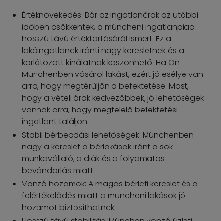
Értéknövekedés: Bár az ingatlanárak az utóbbi
időben csökkentek, a müncheni ingatlanpiac
hosszú távú értéktartásáról ismert. Ez a
lakóingatlanok iránti nagy keresletnek és a
korlátozott kínálatnak köszönhető. Ha Ön
Münchenben vásárol lakást, ezért jó esélye van
arra, hogy megtérüljön a befektetése. Most,
hogy a vételi árak kedvezőbbek, jó lehetőségek
vannak arra, hogy megfelelő befektetési
ingatlant találjon.
Stabil bérbeadási lehetőségek: Münchenben
nagy a kereslet a bérlakások iránt a sok
munkavállaló, a diák és a folyamatos
bevándorlás miatt.
Vonzó hozamok: A magas bérleti kereslet és a
felértékelődés miatt a müncheni lakások jó
hozamot biztosíthatnak.
Hosszú távú stabilitás: München vonzó üzleti