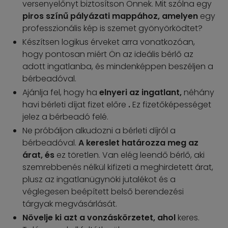
versenyelőnyt biztosítson Önnek. Mit szólna egy
piros színű pályázati mappához, amelyen
egy
professzionális kép is szemet gyönyörködtet?
Készítsen logikus érveket arra vonatkozóan,
hogy pontosan miért Ön az ideális bérlő az
adott ingatlanba, és mindenképpen beszéljen a
bérbeadóval.
Ajánlja fel, hogy ha
elnyeri az ingatlant,
néhány
havi bérleti díjat fizet előre
.
Ez fizetőképességet
jelez a bérbeadó felé.
Ne próbáljon alkudozni a bérleti díjról a
bérbeadóval.
A kereslet határozza meg az
árat, és
ez töretlen. Van elég leendő bérlő, aki
szemrebbenés nélkül kifizeti a meghirdetett árat,
plusz az ingatlanügynöki jutalékot és a
véglegesen beépített belső berendezési
tárgyak megvásárlását.
Növelje ki azt a vonzáskörzetet, ahol
keres.