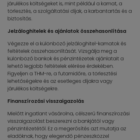
járulékos költségeket is, mint például a kamat, a
törlesztés, a szolgáltatási díjak, a karbantartás és a
biztosítás.
Jelzáloghitelek és ajánlatok összehasonlítása
Végezze el a különböző jelzáloghitel-kamatok és
feltételek összehasonlítását. Vizsgálja meg a
különböző bankok és pénzintézetek ajánlatait a
lehető legjobb feltételek elérése érdekében.
Figyeljen a THM-re, a futamidőre, a törlesztési
lehetőségekre és az esetleges díjakra vagy
járulékos költségekre.
Finanszírozási visszaigazolás
Mielőtt ingatlant vásárolna, célszerű finanszírozási
visszaigazolást beszerezni a bankjától vagy
pénzintézetétől. Ez a megerősítés azt mutatja az
eladóknak, hogy elegendő pénzeszközzel