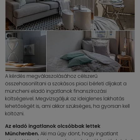
A kérdés megválaszolásához célszerű
összehasonlítani a szokásos piaci bérleti díjakat a
müncheni eladó ingatlanok finanszírozási
költségeivel. Megvizsgáljuk az ideiglenes lakhatás
lehetőségét is, ami akkor szükséges, ha gyorsan kell
költözni.
Az eladó ingatlanok olcsóbbak lettek
Münchenben.
Aki ma úgy dönt, hogy ingatlant