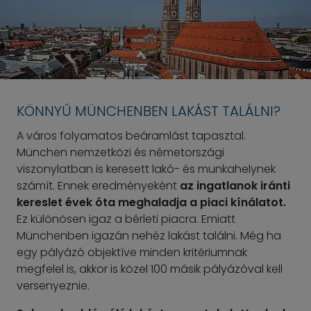
KÖNNYŰ MÜNCHENBEN LAKÁST TALÁLNI?
A város folyamatos beáramlást tapasztal.
München nemzetközi és németországi
viszonylatban is keresett lakó- és munkahelynek
számít. Ennek eredményeként
az ingatlanok iránti
kereslet évek óta meghaladja a piaci kínálatot.
Ez különösen igaz a bérleti piacra. Emiatt
Münchenben igazán nehéz lakást találni. Még ha
egy pályázó objektíve minden kritériumnak
megfelel is, akkor is közel 100 másik pályázóval kell
versenyeznie.