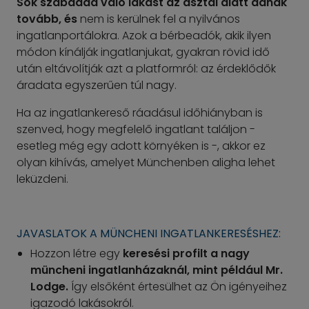
Sok szabaddá váló lakást az asztal alatt adnak
tovább, és
nem is kerülnek fel a nyilvános
ingatlanportálokra. Azok a bérbeadók, akik ilyen
módon kínálják ingatlanjukat, gyakran rövid idő
után eltávolítják azt a platformról: az érdeklődők
áradata egyszerűen túl nagy.
Ha az ingatlankereső ráadásul időhiányban is
szenved, hogy megfelelő ingatlant találjon -
esetleg még egy adott környéken is -, akkor ez
olyan kihívás, amelyet Münchenben aligha lehet
leküzdeni.
JAVASLATOK A MÜNCHENI INGATLANKERESÉSHEZ:
Hozzon létre egy
keresési profilt a nagy
müncheni ingatlanházaknál, mint például Mr.
Lodge.
Így elsőként értesülhet az Ön igényeihez
igazodó lakásokról.