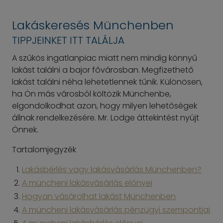
Lakáskeresés Münchenben
TIPPJEINKET ITT TALÁLJA
A szűkös ingatlanpiac miatt nem mindig könnyű
lakást találni a bajor fővárosban. Megfizethető
lakást találni néha lehetetlennek tűnik. Különösen,
ha Ön más városból költözik Münchenbe,
elgondolkodhat azon, hogy milyen lehetőségek
állnak rendelkezésére. Mr. Lodge áttekintést nyújt
Önnek.
Tartalomjegyzék
Lakásbérlés vagy lakásvásárlás Münchenben?
A müncheni lakásvásárlás előnyei
Hogyan vásárolhat lakást Münchenben
A müncheni lakásvásárlás pénzügyi szempontjai