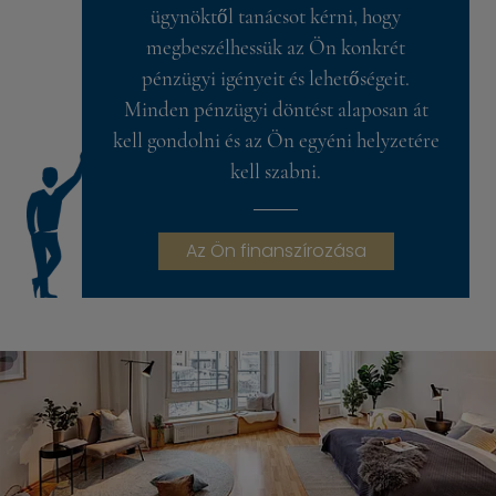
ügynöktől tanácsot kérni, hogy
megbeszélhessük az Ön konkrét
pénzügyi igényeit és lehetőségeit.
Minden pénzügyi döntést alaposan át
kell gondolni és az Ön egyéni helyzetére
kell szabni.
Az Ön finanszírozása