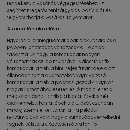
rendelkezik a vásárlás véglegesítéséhez. Ez
segíthet megerősíteni tárgyalási pozícióját és
felgyorsíthatja a vásárlási folyamatot.
A kamatláb alakulása
Figyeljen a jelenlegi kamatlábak alakulására és a
jövőbeni lehetséges változásokra. Jelenleg
tapasztaljuk, hogy a kamatlábak hogyan
változhatnak az idő múlásával. Választhat fix
kamatlábat, amely a hitel teljes futamideje alatt
állandóan tartja a kamatokat, vagy változó
kamatlábat, amely a piachoz igazodik. Nagyon
magas kamatlábak esetén ez jó módja lehet a
megtakarításnak, amikor a kamatlábak ismét
csökkennek. A kamatlábak alakulását azonban
mindig szemmel kell tartania. Ha például
nyilvánvalóvá válik, hogy a kamatlábak emelkedni
fognak, célszerű előzetesen átváltani fix