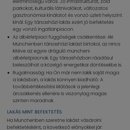
életminőségű város. Jó infrastruktúrát, zöld
parkokat, kulturális látnivalókat, változatos
gasztronómiai kínálatot és vonzó üzleti helyszínt
kínál. Egy társasházi lakás ezért jó befektetés
egy vonzó ingatlanpiacon.
Az albérletpiaci függőségek csökkentése: Aki
Münchenben társasházi lakást birtokol, az nincs
kitéve az egyre dráguló müncheni
albérletpiacnak. Egy társasházban ráadásul
beleszólhat a közelgő energetikai döntésekbe is.
Rugalmasság: Ha Ön már nem lakik saját maga
a lakásban, a lakás könnyen kiadható. A
továbbértékesítési kilátások a jelenlegi
árcsökkenés ellenére is viszonylag magas
szinten maradnak.
LAKÁS MINT BEFEKTETÉS
Ha Münchenben szeretne lakást vásárolni
befektetésként, a következő előnyökkel jár: