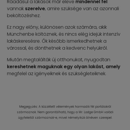
Ráadásul a lakások már eleve
mindennel fel
vannak
szerelve
, amire szüksége van az azonnali
beköltözéshez.
Ez nagy előny, különösen azok számára, akik
Münchenbe költöznek, és nincs elég idejük intenzív
lakáskeresésre. Ők később ismerkedhetnek a
várossal, és dönthetnek a kedvenc helyükről.
Miután megtalálták új otthonukat, nyugodtan
kereshetnek maguknak egy olyan lakást, amely
megfelel az igényeiknek és szükségleteiknek.
Megjegyzés: A közzétett vélemények harmadik fél portálokról
származnak. Nem garantálható, hogy a Mr. Lodge GmbH valódi
ügyfeleitől származnak-e, mivel némelyikük álnéven szerepel.