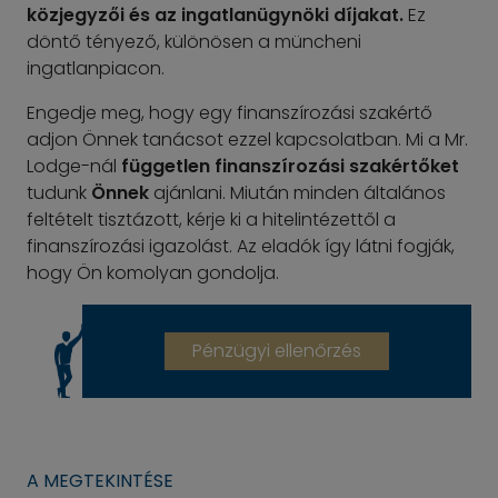
közjegyzői és az ingatlanügynöki díjakat.
Ez
döntő tényező, különösen a müncheni
ingatlanpiacon.
Engedje meg, hogy egy finanszírozási szakértő
adjon Önnek tanácsot ezzel kapcsolatban. Mi a Mr.
Lodge-nál
független finanszírozási szakértőket
tudunk
Önnek
ajánlani. Miután minden általános
feltételt tisztázott, kérje ki a hitelintézettől a
finanszírozási igazolást. Az eladók így látni fogják,
hogy Ön komolyan gondolja.
Pénzügyi ellenőrzés
A MEGTEKINTÉSE