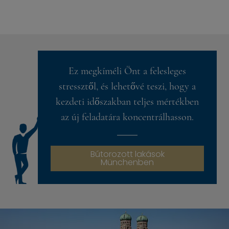
Ez megkíméli Önt a felesleges
stressztől, és lehetővé teszi, hogy a
kezdeti időszakban teljes mértékben
az új feladatára koncentrálhasson.
Bútorozott lakások
Münchenben