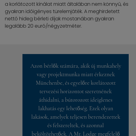
a korlátozott kínálat miatt általában nem könnyű, és
gyakran időigényes türelemjáték. A meghirdetett
nettó hideg bérleti díjak mostanában gyakran
legalább 20 euró/négyzetméter.
Azon bérlők számára, akik új munkahely
vagy projektmunka miatt érkeznek
Münchenbe, és egyelőre korlátozott
tervezési horizontot szeretnének
áthidalni, a bútorozott ideiglenes
lakhatás egy lehetőség. Ezek olyan
lakások, amelyek teljesen berendezettek
és felszereltek, és azonnal
beköltözhetőek. A Mr. Lodge megfelelő