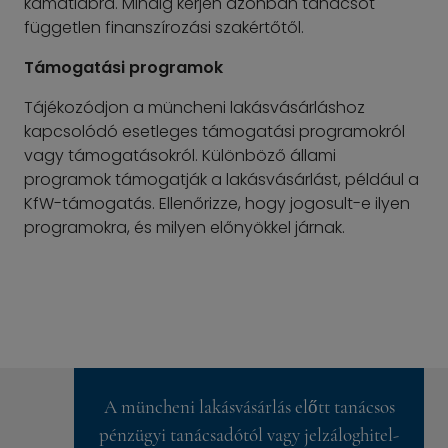
kamatlábra. Mindig kérjen azonban tanácsot
független finanszírozási szakértőtől.
Támogatási programok
Tájékozódjon a müncheni lakásvásárláshoz
kapcsolódó esetleges támogatási programokról
vagy támogatásokról. Különböző állami
programok támogatják a lakásvásárlást, például a
KfW-támogatás. Ellenőrizze, hogy jogosult-e ilyen
programokra, és milyen előnyökkel járnak.
A müncheni lakásvásárlás előtt tanácsos
pénzügyi tanácsadótól vagy jelzáloghitel-