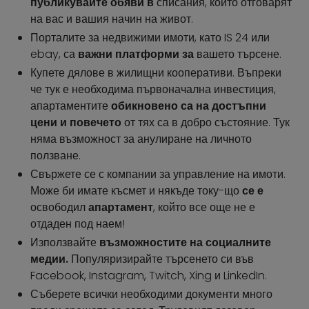
публикувайте обяви в
списания, които отговарят
на вас и вашия начин на живот.
Порталите за недвижими имоти, като IS 24 или
ebay, са
важни платформи за
вашето търсене.
Купете дялове в жилищни кооперативи. Въпреки
че тук е необходима първоначална инвестиция,
апартаментите
обикновено са на достъпни
цени и повечето
от тях са в добро състояние. Тук
няма възможност за анулиране на личното
ползване.
Свържете се с компании за управление на имоти.
Може би имате късмет и някъде току-що
се е
освободил
апартамент
, който все още не е
отдаден под наем!
Използвайте
възможностите на социалните
медии.
Популяризирайте търсенето си във
Facebook, Instagram, Twitch, Xing и LinkedIn.
Съберете всички необходими документи много