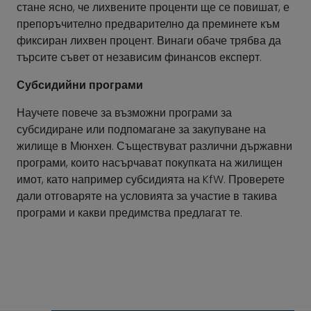
стане ясно, че лихвените проценти ще се повишат, е
препоръчително предварително да преминете към
фиксиран лихвен процент. Винаги обаче трябва да
търсите съвет от независим финансов експерт.
Субсидийни програми
Научете повече за възможни програми за
субсидиране или подпомагане за закупуване на
жилище в Мюнхен. Съществуват различни държавни
програми, които насърчават покупката на жилищен
имот, като например субсидията на KfW. Проверете
дали отговаряте на условията за участие в такива
програми и какви предимства предлагат те.