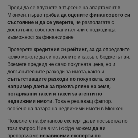
Преди да се впуснете в търсене на апартамент в
Мюнхен, първо трябва
да оцените финансовото си
състояние и да се уверите
, че разполагате с
достатъчно собствен капитал или с подходяща
възможност за финансиране.
Проверете
кредитния
си
рейтинг, за да
определите
колко можете да си позволите и какъв е бюджетът ви.
Вземете предвид не само покупната цена, но и
допълнителните разходи за имота, както и
съпътстващите разходи по покупката, като
например данък за прехвърляне на земя,
нотариални такси и такси за агенти по
недвижими имоти.
Това е решаващ фактор,
особено на пазара на недвижими имоти в Мюнхен.
Позволете на финансов експерт да ви посъветва по
този въпрос. Ние в Mr. Lodge можем
да ви
препоръчаме
независими експерти по