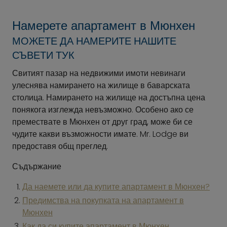
Намерете апартамент в Мюнхен
МОЖЕТЕ ДА НАМЕРИТЕ НАШИТЕ
СЪВЕТИ ТУК
Свитият пазар на недвижими имоти невинаги
улеснява намирането на жилище в баварската
столица. Намирането на жилище на достъпна цена
понякога изглежда невъзможно. Особено ако се
премествате в Мюнхен от друг град, може би се
чудите какви възможности имате. Mr. Lodge ви
предоставя общ преглед.
Съдържание
Да наемете или да купите апартамент в Мюнхен?
Предимства на покупката на апартамент в
Мюнхен
Как да си купите апартамент в Мюнхен