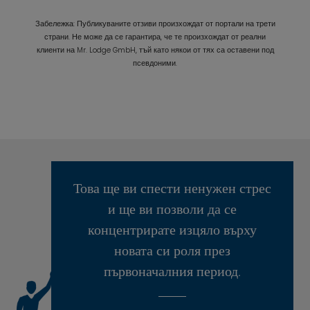
Забележка: Публикуваните отзиви произхождат от портали на трети
страни. Не може да се гарантира, че те произхождат от реални
клиенти на Mr. Lodge GmbH, тъй като някои от тях са оставени под
псевдоними.
Това ще ви спести ненужен стрес
и ще ви позволи да се
концентрирате изцяло върху
новата си роля през
първоначалния период.