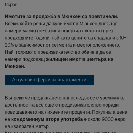
бързо.
Имотите за продажба в Мюнхен са поевтинели.
Всеки, който реши да купи имот в Мюнхен днес, ще
намери малко по-евтини оферти, отколкото през
предходните години, тъй като цените са спаднали с 10-
20% в зависимост от сегмента и местоположението.
Най-голямото предизвикателство обаче е да се
намери подходящ
жилищен имот в центъра на
Мюнхен.
Актуални оферти за апартаменти
Въпреки че предлагането напоследък се е увеличило,
достъпността все още е предизвикателство поради
повишаването на лихвените проценти. Покупната цена
на
кондоминиум втора употреба е
около 9000 евро
на квадратен метър.