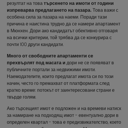
резултат на това
търсенето на имоти от години
изпреварва предлагането на пазара.
Това важи с
особена сила за пазара на наеми. Поради тази
причина е наистина трудно да се намери апартамент
в Мюнхен. Дори ако кандидатът обективно отговаря
на всички критерии, той трябва да се конкурира с
почти 100 други кандидати.
Много от свободните апартаменти се
прехвърлят под масата и
дори не се появяват в
публичните портали за недвижими имоти.
Наемодателите, които предлагат имота си по този
начин, често го премахват от платформата след
кратко време: потокът от заинтересовани страни е
твърде голям.
Ако търсещият имот е подложен и на времеви натиск
за намиране на подходящ имот - евентуално дори в
определен квартал - това е предизвикателство, което