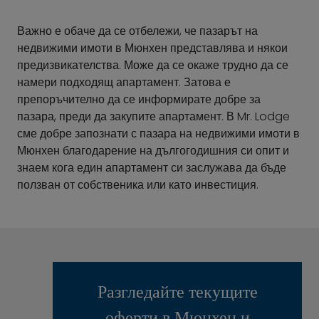
Важно е обаче да се отбележи, че пазарът на
недвижими имоти в Мюнхен представлява и някои
предизвикателства. Може да се окаже трудно да се
намери подходящ апартамент. Затова е
препоръчително да се информирате добре за
пазара, преди да закупите апартамент. В Mr. Lodge
сме добре запознати с пазара на недвижими имоти в
Мюнхен благодарение на дългогодишния си опит и
знаем кога един апартамент си заслужава да бъде
ползван от собственика или като инвестиция.
Разгледайте текущите
оферти в Мюнхен и