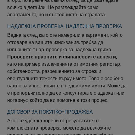
второ, по време на самия оглед, за да разгледате
всичко в детайли. Не разглеждайте само
апартамента, но и състоянието на сградата.
НАДЛЕЖНА ПРОВЕРКА: НАДЛЕЖНА ПРОВЕРКА
Веднага след като сте намерили апартамент, който
отговаря на вашите изисквания, трябва да
извършите т.нар. проверка за надлежна грижа.
Проверете правните и финансовите аспекти,
като например извлеченията от имотния регистър,
собствеността, разрешението за строеж и
евентуалните тежести върху имота. Това е особено
важно за инвестициите в недвижими имоти. Може да
е препоръчително да се консултирате с адвокат или
нотариус, който да ви помогне в този процес.
ДОГОВОР ЗА ПОКУПКО-ПРОДАЖБА
Ако сте удовлетворени от резултатите от
комплексната проверка, можете да възложите