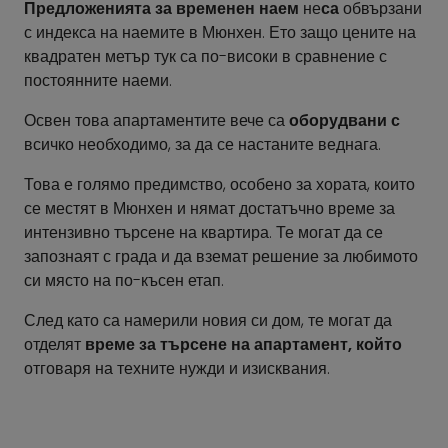
Предложенията за временен наем
не
са
обвързани
с индекса на наемите в Мюнхен. Ето защо цените на
квадратен метър тук са по-високи в сравнение с
постоянните наеми.
Освен това апартаментите вече са
оборудвани с
всичко необходимо, за да се настаните веднага.
Това е голямо предимство, особено за хората, които
се местят в Мюнхен и нямат достатъчно време за
интензивно търсене на квартира. Те могат да се
запознаят с града и да вземат решение за любимото
си място на по-късен етап.
След като са намерили новия си дом, те могат да
отделят
време за търсене на апартамент, който
отговаря на техните нужди и изисквания.