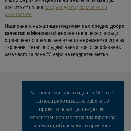
Как
са се
развили
цените на имотите
,
можете да
научите от нашия
пазарен доклад за Мюнхен и
околностите.
Намирането на
жилище под наем със средно добро
качество в Мюнхен
обикновено не
е
лесно поради
ограниченото предлагане и често е времеемка игра на
търпение. Нетните студени наеми, които се обявяват,
сега често са поне 20 евро на квадратен метър.
За наематели, които идват в Мюнхен
за нова работа или за работа по
проект и искат да преодолеят
ограничен хоризонт на планиране за
момента, обзаведеното временно