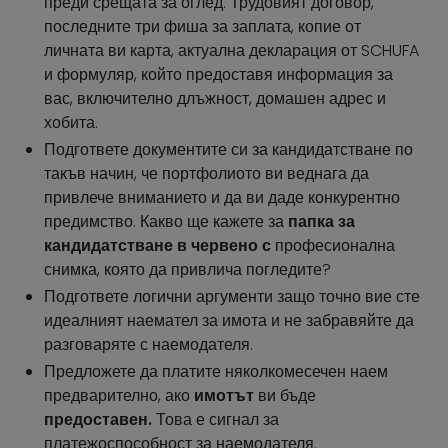
преди срещата за оглед. Трудовият договор,
последните три фиша за заплата, копие от
личната ви карта, актуална декларация от SCHUFA
и формуляр, който предоставя информация за
вас, включително длъжност, домашен адрес и
хобита.
Подгответе документите си за кандидатстване по
такъв начин, че портфолиото ви веднага да
привлече вниманието и да ви даде конкурентно
предимство. Какво ще кажете за
папка за
кандидатстване в червено с
професионална
снимка, която да привлича погледите?
Подгответе логични аргументи защо точно вие сте
идеалният наемател за имота и не забравяйте да
разговаряте с наемодателя.
Предложете да платите няколкомесечен наем
предварително, ако
имотът
ви бъде
предоставен.
Това е сигнал за
платежоспособност за наемодателя.