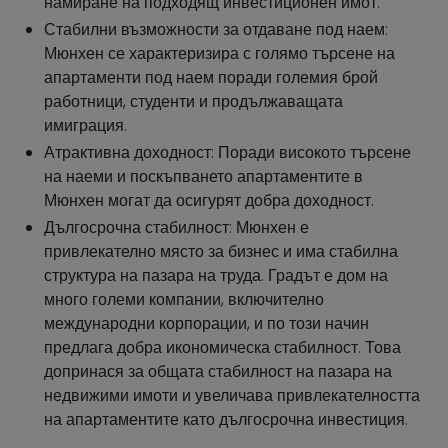
намиране на подходящ инвестиционен имот.
Стабилни възможности за отдаване под наем:
Мюнхен се характеризира с голямо търсене на
апартаменти под наем поради големия брой
работници, студенти и продължаващата
имиграция.
Атрактивна доходност: Поради високото търсене
на наеми и поскъпването апартаментите в
Мюнхен могат да осигурят добра доходност.
Дългосрочна стабилност: Мюнхен е
привлекателно място за бизнес и има стабилна
структура на пазара на труда. Градът е дом на
много големи компании, включително
международни корпорации, и по този начин
предлага добра икономическа стабилност. Това
допринася за общата стабилност на пазара на
недвижими имоти и увеличава привлекателността
на апартаментите като дългосрочна инвестиция.