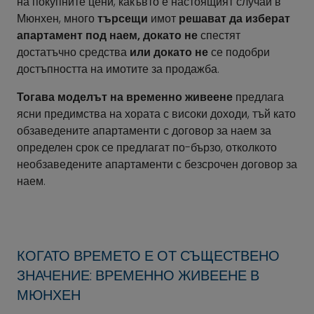
на покупните цени, какъвто е настоящият случай в
Мюнхен, много
търсещи
имот
решават да изберат
апартамент под наем, докато не
спестят
достатъчно средства
или докато не
се подобри
достъпността на имотите за продажба.
Тогава моделът на временно живеене
предлага
ясни предимства на хората с високи доходи, тъй като
обзаведените апартаменти с договор за наем за
определен срок се предлагат по-бързо, отколкото
необзаведените апартаменти с безсрочен договор за
наем.
КОГАТО ВРЕМЕТО Е ОТ СЪЩЕСТВЕНО
ЗНАЧЕНИЕ: ВРЕМЕННО ЖИВЕЕНЕ В
МЮНХЕН