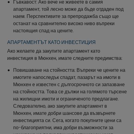
Гъвкавост: Ако вече не живеете в самия
апартамент, той лесно може да бъде отдаден под
наем. Перспективите за препродажба също ще
останат на сравнително високо ниво въпреки
настоящия спад на цените.
АПАРТАМЕНТЪТ КАТО ИНВЕСТИЦИЯ
Ако желаете да закупите апартамент като
инвестиция в Мюнхен, имате следните предимства:
Повишаване на стойността: Въпреки че цените на
имотите напоследък спадат, пазарът на имоти в
Мюнхен е известен с дългосрочното си запазване
на стойността. Това се дължи на голямото търсене
на жилищни имоти и ограниченото предлагане.
Следователно, ако закупите апартамент в
Мюнхен, имате добри шансове да възвърнете
инвестицията си. Сега, когато покупните цени са
по-благоприятни, има добри възможности за