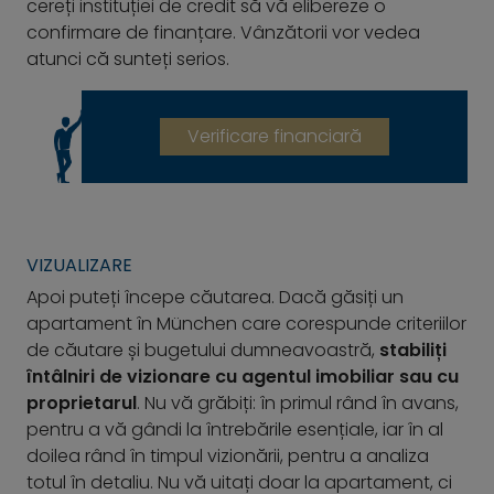
cereți instituției de credit să vă elibereze o
confirmare de finanțare. Vânzătorii vor vedea
atunci că sunteți serios.
Verificare financiară
VIZUALIZARE
Apoi puteți începe căutarea. Dacă găsiți un
apartament în München care corespunde criteriilor
de căutare și bugetului dumneavoastră,
stabiliți
întâlniri de vizionare cu agentul imobiliar sau cu
proprietarul
. Nu vă grăbiți: în primul rând în avans,
pentru a vă gândi la întrebările esențiale, iar în al
doilea rând în timpul vizionării, pentru a analiza
totul în detaliu. Nu vă uitați doar la apartament, ci