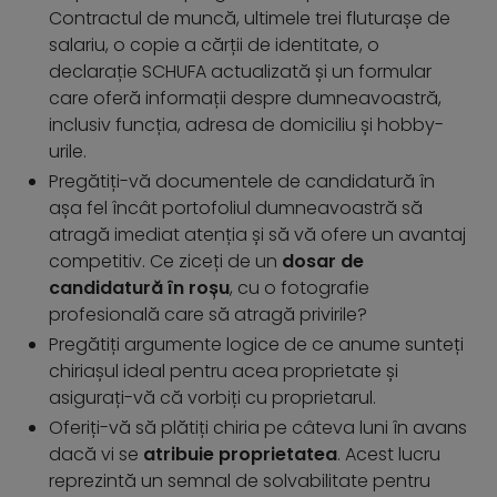
Contractul de muncă, ultimele trei fluturașe de
salariu, o copie a cărții de identitate, o
declarație SCHUFA actualizată și un formular
care oferă informații despre dumneavoastră,
inclusiv funcția, adresa de domiciliu și hobby-
urile.
Pregătiți-vă documentele de candidatură în
așa fel încât portofoliul dumneavoastră să
atragă imediat atenția și să vă ofere un avantaj
competitiv. Ce ziceți de un
dosar de
candidatură în roșu
, cu o fotografie
profesională care să atragă privirile?
Pregătiți argumente logice de ce anume sunteți
chiriașul ideal pentru acea proprietate și
asigurați-vă că vorbiți cu proprietarul.
Oferiți-vă să plătiți chiria pe câteva luni în avans
dacă vi se
atribuie proprietatea
. Acest lucru
reprezintă un semnal de solvabilitate pentru