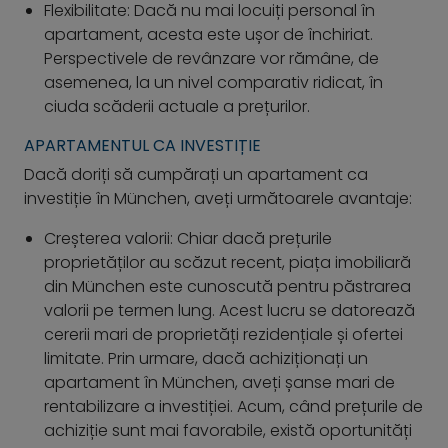
Flexibilitate: Dacă nu mai locuiți personal în
apartament, acesta este ușor de închiriat.
Perspectivele de revânzare vor rămâne, de
asemenea, la un nivel comparativ ridicat, în
ciuda scăderii actuale a prețurilor.
APARTAMENTUL CA INVESTIȚIE
Dacă doriți să cumpărați un apartament ca
investiție în München, aveți următoarele avantaje:
Creșterea valorii: Chiar dacă prețurile
proprietăților au scăzut recent, piața imobiliară
din München este cunoscută pentru păstrarea
valorii pe termen lung. Acest lucru se datorează
cererii mari de proprietăți rezidențiale și ofertei
limitate. Prin urmare, dacă achiziționați un
apartament în München, aveți șanse mari de
rentabilizare a investiției. Acum, când prețurile de
achiziție sunt mai favorabile, există oportunități