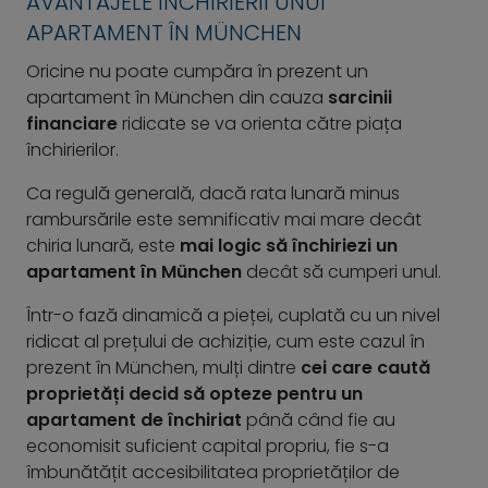
AVANTAJELE ÎNCHIRIERII UNUI
APARTAMENT ÎN MÜNCHEN
Oricine nu poate cumpăra în prezent un
apartament în München din cauza
sarcinii
financiare
ridicate se va orienta către piața
închirierilor.
Ca regulă generală, dacă rata lunară minus
rambursările este semnificativ mai mare decât
chiria lunară, este
mai logic să închiriezi un
apartament în München
decât să cumperi unul.
Într-o fază dinamică a pieței, cuplată cu un nivel
ridicat al prețului de achiziție, cum este cazul în
prezent în München, mulți dintre
cei care caută
proprietăți decid să opteze pentru un
apartament de închiriat
până când fie au
economisit suficient capital propriu, fie s-a
îmbunătățit accesibilitatea proprietăților de