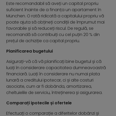
Este recomandabil să aveți un capital propriu
suficient înainte de a finanța un apartament în
München. O rată ridicată a capitalului propriu vă
poate ajuta să obțineți condiții de împrumut mai
favorabile și să reduceți riscul. De regulă, se
recomandă să contribuiți cu cel puțin 20 % din
prețul de achiziție ca capital propriu.
Planificarea bugetului
Asigurați-vă că vă planificați bine bugetul și că
luați în considerare capacitatea dumneavoastră
financiară. Luați în considerare nu numai plata
lunară a creditului ipotecar, ci și alte costuri
asociate, cum ar fi dobânda, amortizarea,
cheltuielile de serviciu, întreținerea și asigurarea.
Comparați ipotecile și ofertele
Efectuați o comparație a diferitelor dobânzi și