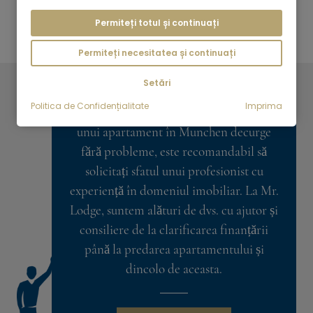
Permiteți totul și continuați
Permiteți necesitatea și continuați
Setări
Politica de Confidențialitate
Imprima
Pentru a vă asigura că achiziționarea
unui apartament în Munchen decurge
fără probleme, este recomandabil să
solicitați sfatul unui profesionist cu
experiență în domeniul imobiliar. La Mr.
Lodge, suntem alături de dvs. cu ajutor și
consiliere de la clarificarea finanțării
până la predarea apartamentului și
dincolo de aceasta.