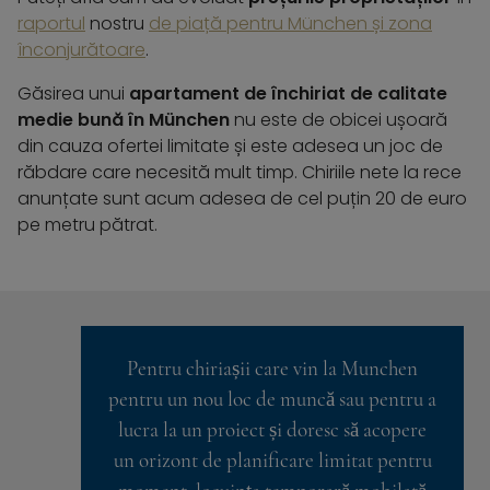
raportul
nostru
de piață pentru München și zona
înconjurătoare
.
Găsirea unui
apartament de închiriat de calitate
medie bună în München
nu este de obicei ușoară
din cauza ofertei limitate și este adesea un joc de
răbdare care necesită mult timp. Chiriile nete la rece
anunțate sunt acum adesea de cel puțin 20 de euro
pe metru pătrat.
Pentru chiriașii care vin la Munchen
pentru un nou loc de muncă sau pentru a
lucra la un proiect și doresc să acopere
un orizont de planificare limitat pentru