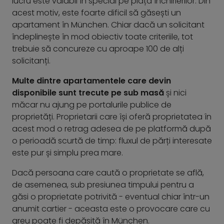
lucru este valabil în special pe piața închirierilor. Din
acest motiv, este foarte dificil să găsești un
apartament în München. Chiar dacă un solicitant
îndeplinește în mod obiectiv toate criteriile, tot
trebuie să concureze cu aproape 100 de alți
solicitanți.
Multe dintre apartamentele care devin
disponibile sunt trecute pe sub masă
și nici
măcar nu ajung pe portalurile publice de
proprietăți. Proprietarii care își oferă proprietatea în
acest mod o retrag adesea de pe platformă după
o perioadă scurtă de timp: fluxul de părți interesate
este pur și simplu prea mare.
Dacă persoana care caută o proprietate se află,
de asemenea, sub presiunea timpului pentru a
găsi o proprietate potrivită - eventual chiar într-un
anumit cartier - aceasta este o provocare care cu
greu poate fi depășită în München.