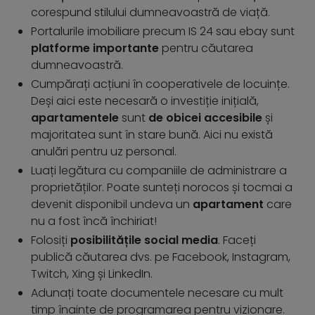
corespund stilului dumneavoastră de viață.
Portalurile imobiliare precum IS 24 sau ebay sunt
platforme importante
pentru căutarea
dumneavoastră.
Cumpărați acțiuni în cooperativele de locuințe.
Deși aici este necesară o investiție inițială,
apartamentele
sunt
de obicei accesibile
și
majoritatea sunt în stare bună. Aici nu există
anulări pentru uz personal.
Luați legătura cu companiile de administrare a
proprietăților. Poate sunteți norocos și tocmai a
devenit disponibil undeva un
apartament
care
nu a fost încă închiriat!
Folosiți
posibilitățile social media
. Faceți
publică căutarea dvs. pe Facebook, Instagram,
Twitch, Xing și LinkedIn.
Adunați toate documentele necesare cu mult
timp înainte de programarea pentru vizionare.