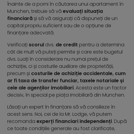
Înainte de a porni în căutarea unui apartament în
Munchen, trebuie să vă
evaluați situația
financiară
și să vă asigurați că dispuneți de un
capital propriu suficient sau de o opțiune de
finanțare adecvată.
Verificați
scorul
dvs.
de credit
pentru a determina
cât de mult vă puteți permite și care este bugetul
dvs. Luați în considerare nu numai prețul de
achiziție, ci și costurile auxiliare ale proprietății,
precum și
costurile de achiziție accidentale, cum
ar fi taxa de transfer funciar, taxele notariale și
cele ale agenților imobiliari
. Acesta este un factor
decisiv, în special pe piața imobiliară din München.
Lăsați un expert în finanțare să vă consilieze în
acest sens. Noi, cei de la Mr. Lodge, vă putem
recomanda
experți financiari independenți
. După
ce toate condițiile generale au fost clarificate,