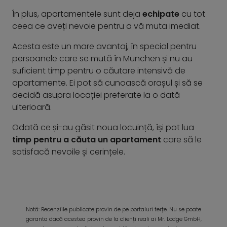
În plus, apartamentele sunt deja
echipate
cu tot
ceea ce aveți nevoie pentru a vă muta imediat.
Acesta este un mare avantaj, în special pentru
persoanele care se mută în München și nu au
suficient timp pentru o căutare intensivă de
apartamente. Ei pot să cunoască orașul și să se
decidă asupra locației preferate la o dată
ulterioară.
Odată ce și-au găsit noua locuință, își pot lua
timp pentru a căuta un apartament
care să le
satisfacă nevoile și cerințele.
Notă: Recenziile publicate provin de pe portaluri terțe. Nu se poate
garanta dacă acestea provin de la clienți reali ai Mr. Lodge GmbH,