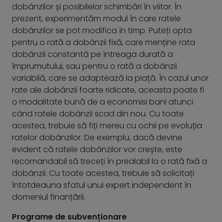
dobânzilor și posibilelor schimbări în viitor. În
prezent, experimentăm modul în care ratele
dobânzilor se pot modifica în timp. Puteți opta
pentru o rată a dobânzii fixă, care menține rata
dobânzii constantă pe întreaga durată a
împrumutului, sau pentru o rată a dobânzii
variabilă, care se adaptează la piață. În cazul unor
rate ale dobânzii foarte ridicate, aceasta poate fi
o modalitate bună de a economisi bani atunci
când ratele dobânzii scad din nou. Cu toate
acestea, trebuie să fiți mereu cu ochii pe evoluția
ratelor dobânzilor. De exemplu, dacă devine
evident că ratele dobânzilor vor crește, este
recomandabil să treceți în prealabil la o rată fixă a
dobânzii. Cu toate acestea, trebuie să solicitați
întotdeauna sfatul unui expert independent în
domeniul finanțării.
Programe de subvenționare