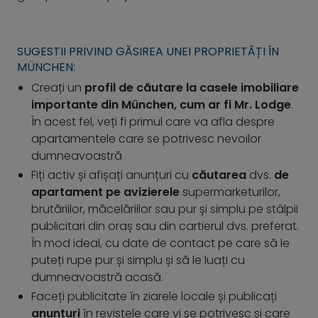
SUGESTII PRIVIND GĂSIREA UNEI PROPRIETĂȚI ÎN
MÜNCHEN:
Creați un
profil de căutare la casele imobiliare
importante din München, cum ar fi Mr. Lodge
.
În acest fel, veți fi primul care va afla despre
apartamentele care se potrivesc nevoilor
dumneavoastră
Fiți activ și afișați anunțuri cu
căutarea
dvs.
de
apartament pe avizierele
supermarketurilor,
brutăriilor, măcelăriilor sau pur și simplu pe stâlpii
publicitari din oraș sau din cartierul dvs. preferat.
În mod ideal, cu date de contact pe care să le
puteți rupe pur și simplu și să le luați cu
dumneavoastră acasă.
Faceți publicitate în ziarele locale și publicați
anunțuri
în revistele care vi se potrivesc și care