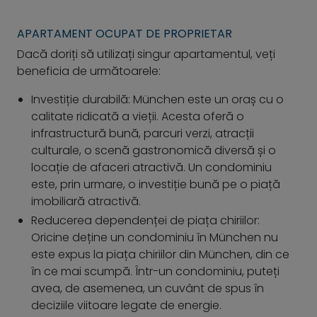
APARTAMENT OCUPAT DE PROPRIETAR
Dacă doriți să utilizați singur apartamentul, veți
beneficia de următoarele:
Investiție durabilă: München este un oraș cu o
calitate ridicată a vieții. Acesta oferă o
infrastructură bună, parcuri verzi, atracții
culturale, o scenă gastronomică diversă și o
locație de afaceri atractivă. Un condominiu
este, prin urmare, o investiție bună pe o piață
imobiliară atractivă.
Reducerea dependenței de piața chiriilor:
Oricine deține un condominiu în München nu
este expus la piața chiriilor din München, din ce
în ce mai scumpă. Într-un condominiu, puteți
avea, de asemenea, un cuvânt de spus în
deciziile viitoare legate de energie.