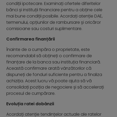
condiții ipotecare. Examinați ofertele diferitelor
bănci și instituții financiare pentru a obține cele
mai bune condiții posibile. Acordați atenție DAE,
termenului, opțiunilor de rambursare și oricăror
comisioane sau costuri suplimentare.
Confirmarea finanțării
Înainte de a cumpăra o proprietate, este
recomandabil să obțineți o confirmare de
finanțare de la banca sau instituția financiară.
Această confirmare arată vânzătorilor că
dispuneți de fonduri suficiente pentru a finaliza
achiziția. Acest lucru vă poate ajuta să vă
consolidați poziția de negociere și să accelerați
procesul de cumpărare.
Evoluția ratei dobânzii
Acordați atenție tendințelor actuale ale ratelor