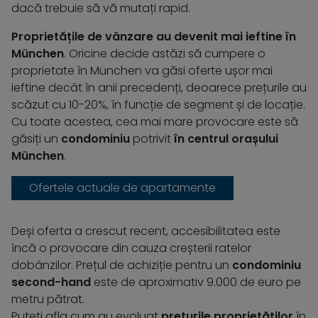
dacă trebuie să vă mutați rapid.
Proprietățile de vânzare au devenit mai ieftine în
München
. Oricine decide astăzi să cumpere o
proprietate în München va găsi oferte ușor mai
ieftine decât în anii precedenți, deoarece prețurile au
scăzut cu 10-20%, în funcție de segment și de locație.
Cu toate acestea, cea mai mare provocare este să
găsiți un
condominiu
potrivit
în centrul orașului
München
.
Ofertele actuale de apartamente
Deși oferta a crescut recent, accesibilitatea este
încă o provocare din cauza creșterii ratelor
dobânzilor. Prețul de achiziție pentru un
condominiu
second-hand
este de aproximativ 9.000 de euro pe
metru pătrat.
Puteți afla cum au evoluat
prețurile proprietăților
în