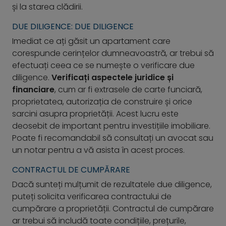
și la starea clădirii.
DUE DILIGENCE: DUE DILIGENCE
Imediat ce ați găsit un apartament care
corespunde cerințelor dumneavoastră, ar trebui să
efectuați ceea ce se numește o verificare due
diligence.
Verificați aspectele juridice și
financiare
, cum ar fi extrasele de carte funciară,
proprietatea, autorizația de construire și orice
sarcini asupra proprietății. Acest lucru este
deosebit de important pentru investițiile imobiliare.
Poate fi recomandabil să consultați un avocat sau
un notar pentru a vă asista în acest proces.
CONTRACTUL DE CUMPĂRARE
Dacă sunteți mulțumit de rezultatele due diligence,
puteți solicita verificarea contractului de
cumpărare a proprietății. Contractul de cumpărare
ar trebui să includă toate condițiile, prețurile,