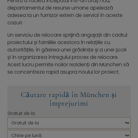
Pentru a facilita începutul într-un oraș nou,
departamentul de resurse umane apelează
adesea la un furnizor extern de servicii în aceste
cazuri.
Un serviciu de relocare sprijină angajații din cadrul
proiectului și familiile acestora în relațiile cu
autoritățile, în găsirea unei grădinițe și a unei școli
și în organizarea întregului proces de relocare.
Acest lucru permite noilor rezidenți din München să
se concentreze rapid asupra noului lor proiect.
Căutare rapidă în München și
împrejurimi
Gratuit de la