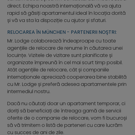
direct. Echipa noastră internațională vă va ajuta
rapid să găsiți apartamentul ideal în locația dorită
și vă va sta la dispoziție cu ajutor și sfaturi.
RELOCAREA ÎN MÜNCHEN - PARTENERII NOȘTRI:
Mr. Lodge colaborează îndeaproape cu toate
agențiile de relocare de renume în căutarea unei
locuințe. Vizitele de vizitare sunt planificate și
organizate împreună în cel mai scurt timp posibil.
Atât agențiile de relocare, cât și companiile
internaționale apreciază cooperarea bine stabilită
cu Mr. Lodge și preferă adesea apartamentele prin
intermediul nostru.
Dacă nu căutați doar un apartament temporar, ci
doriți să beneficiați de întreaga gamă de servicii
oferite de o companie de relocare, vom fi bucuroși
să vă trimitem o listă de parteneri cu care lucrăm
cu succes de ani de zile.