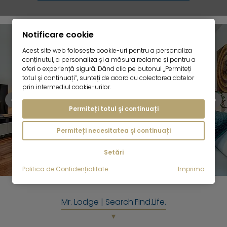
Notificare cookie
Acest site web folosește cookie-uri pentru a personaliza
conținutul, a personaliza și a măsura reclame și pentru a
oferi o experiență sigură. Dând clic pe butonul „Permiteți
totul și continuați”, sunteți de acord cu colectarea datelor
prin intermediul cookie-urilor.
Permiteți totul și continuați
Permiteți necesitatea și continuați
Oferte curente
Setări
Politica de Confidențialitate
Imprima
Mr. Lodge | Search.Find.Life.