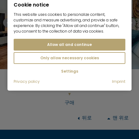
Cookie notice
This website uses cookies to personalize content,
customize and measure advertising, and provide a safe
experience. By clicking the "Allow all and continue" button,
you consent to the collection of data via cookies.
Allow all and continue
현재 오퍼
Only allow necessary cookies
Settings
Privacy policy
Imprint
Mr. Lodge | Search.Find.Life.
구매
뒤로
맨 위로