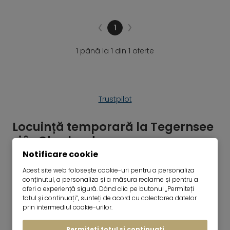
1
1 până la 1 din 1 oferte
Trustpilot
Locuință temporară la Tegernsee
și în Oberland
Notificare cookie
Sunteți în căutarea unui apartament de închiriat
pe termen scurt? Noi vă putem ajuta. Oferim
Acest site web folosește cookie-uri pentru a personaliza
conținutul, a personaliza și a măsura reclame și pentru a
apartamente și case complet mobilate și complet
oferi o experiență sigură. Dând clic pe butonul „Permiteți
echipate. Casa ta temporară: trăiește acolo unde
totul și continuați”, sunteți de acord cu colectarea datelor
alții merg în vacanță!
prin intermediul cookie-urilor.
Permiteți totul și continuați