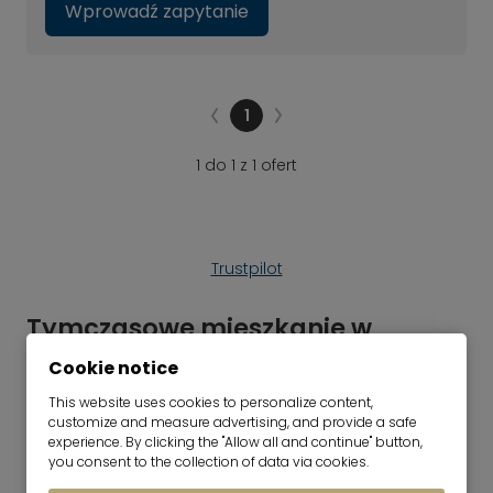
Wprowadź zapytanie
1
1 do 1 z 1 ofert
Trustpilot
Tymczasowe mieszkanie w
Tegernsee i w Oberlandzie
Cookie notice
Szukasz mieszkania do wynajęcia w krótkim czasie?
This website uses cookies to personalize content,
Możemy Ci pomóc. Oferujemy w pełni umeblowane
customize and measure advertising, and provide a safe
experience. By clicking the "Allow all and continue" button,
i wyposażone mieszkania i domy. Twój
you consent to the collection of data via cookies.
tymczasowy dom: mieszkaj tam, gdzie inni