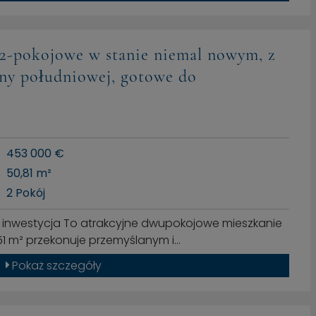
2-pokojowe w stanie niemal nowym, z
ny południowej, gotowe do
453 000 €
50,81 m²
2 Pokój
o inwestycja To atrakcyjne dwupokojowe mieszkanie
51 m² przekonuje przemyślanym i…
Pokaż szczegóły