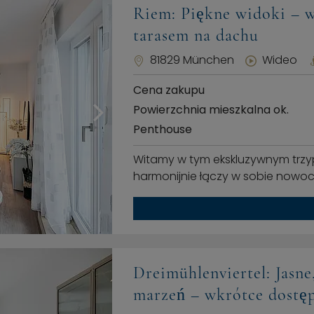
Riem: Piękne widoki – 
tarasem na dachu
81829 München
Wideo
Cena zakupu
Powierzchnia mieszkalna ok.
Penthouse
Witamy w tym ekskluzywnym trzy
harmonijnie łączy w sobie nowocz
Dreimühlenviertel: Jasn
marzeń – wkrótce dostę