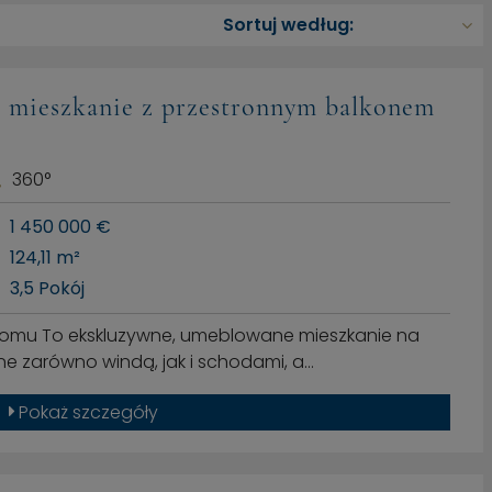
 mieszkanie z przestronnym balkonem
360°
1 450 000 €
124,11 m²
3,5 Pokój
 domu To ekskluzywne, umeblowane mieszkanie na
pne zarówno windą, jak i schodami, a…
Pokaż szczegóły