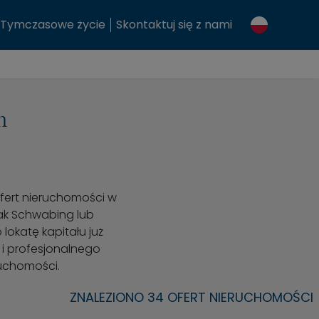
Tymczasowe życie
Skontaktuj się z nami
m
fert nieruchomości w
jak Schwabing lub
lokatę kapitału już
 i profesjonalnego
uchomości.
ZNALEZIONO 34 OFERT NIERUCHOMOŚCI