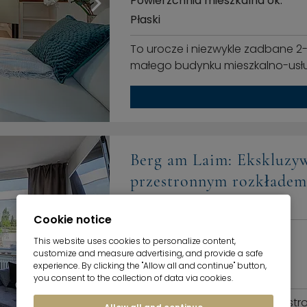
Powierzchnia mieszkalna ok.
Płaski
To urocze i niezwykle zadbane 2
małego budynku mieszkalno-usł
Berg am Laim: Ekskluzyw
przestronnym rozkładem
81825 München
360°
Cookie notice
Cena zakupu
This website uses cookies to personalize content,
Powierzchnia mieszkalna ok.
customize and measure advertising, and provide a safe
experience. By clicking the "Allow all and continue" button,
Terrassenwohnung
you consent to the collection of data via cookies.
Dostępne od sierpnia To przestro