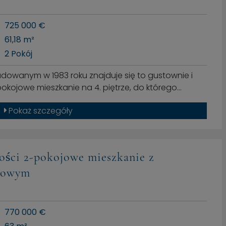
725 000 €
61,18 m²
2 Pokój
owanym w 1983 roku znajduje się to gustownie i
ojowe mieszkanie na 4. piętrze, do którego…
Pokaż szczegóły
ości 2-pokojowe mieszkanie z
mowym
770 000 €