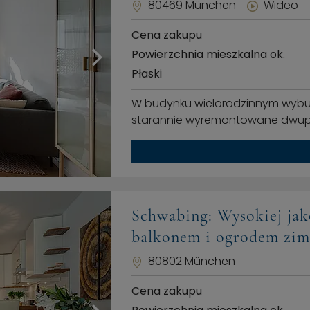
80469 München
Wideo
Cena zakupu
Powierzchnia mieszkalna ok.
Płaski
W budynku wielorodzinnym wybud
starannie wyremontowane dwupok
Schwabing: Wysokiej jak
balkonem i ogrodem zi
80802 München
Cena zakupu