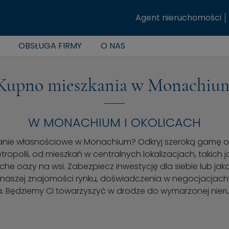
Agent nieruchomości
OBSŁUGA FIRMY
O NAS
Kupno mieszkania w Monachiu
W MONACHIUM I OKOLICACH
anie własnościowe w Monachium? Odkryj szeroką gamę o
ropolii, od mieszkań w centralnych lokalizacjach, takich 
che oazy na wsi. Zabezpiecz inwestycję dla siebie lub jako 
 z naszej znajomości rynku, doświadczenia w negocjacjach
. Będziemy Ci towarzyszyć w drodze do wymarzonej nier