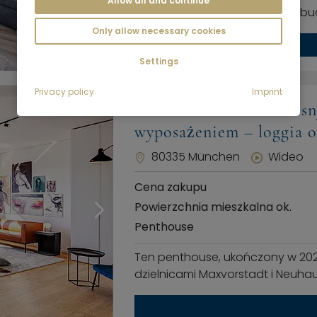
Allow all and continue
jedynym lokalem na 4. piętrze 
Only allow necessary cookies
Settings
Privacy policy
Imprint
Maxvorstadt: Nowoczesny
wyposażeniem – loggia o
80335 München
Wideo
Cena zakupu
Powierzchnia mieszkalna ok.
Penthouse
Ten penthouse, ukończony w 2020 
dzielnicami Maxvorstadt i Neuhaus