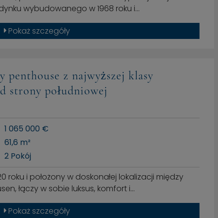
budynku wybudowanego w 1968 roku i…
Pokaż szczegóły
 penthouse z najwyższej klasy
d strony południowej
1 065 000 €
61,6 m²
2 Pokój
roku i położony w doskonałej lokalizacji między
en, łączy w sobie luksus, komfort i…
Pokaż szczegóły