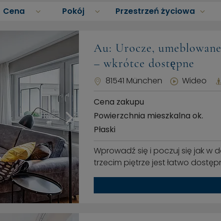
Cena
Pokój
Przestrzeń życiowa
Au: Urocze, umeblowane
– wkrótce dostępne
81541 München
Wideo
Cena zakupu
Powierzchnia mieszkalna ok.
Płaski
Wprowadź się i poczuj się jak w
trzecim piętrze jest łatwo dostę