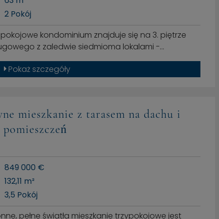
63 m²
2 Pokój
-pokojowe kondominium znajduje się na 3. piętrze
ugowego z zaledwie siedmioma lokalami -…
Pokaż szczegóły
ne mieszkanie z tarasem na dachu i
 pomieszczeń
849 000 €
132,11 m²
3,5 Pokój
nne, pełne światła mieszkanie trzypokojowe jest