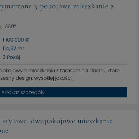
wymarzone 3-pokojowe mieszkanie z
360°
1 100 000 €
114,52 m²
3 Pokój
pokojowym mieszkaniu z tarasem na dachu, które
esny design, wysokiej jakości…
Pokaż szczegóły
e, stylowe, dwupokojowe mieszkanie
pne