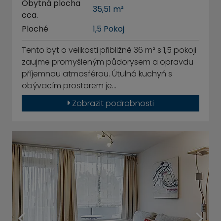
Obytná plocha
35,51 m²
cca.
Ploché
1,5 Pokoj
Tento byt o velikosti přibližně 36 m² s 1,5 pokoji
zaujme promyšleným půdorysem a opravdu
příjemnou atmosférou. Útulná kuchyň s
obývacím prostorem je…
Zobrazit podrobnosti