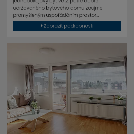
jednopokojový byt ve 2. patře dobře
udržovaného bytového domu zaujme
promyšleným uspořádáním prostor…
Zobrazit podrobnosti