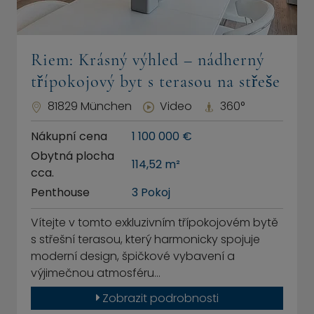
Riem: Krásný výhled – nádherný
třípokojový byt s terasou na střeše
81829 München
Video
360°
Nákupní cena
1 100 000 €
Obytná plocha
114,52 m²
cca.
Penthouse
3 Pokoj
Vítejte v tomto exkluzivním třípokojovém bytě
s střešní terasou, který harmonicky spojuje
moderní design, špičkové vybavení a
výjimečnou atmosféru…
Zobrazit podrobnosti