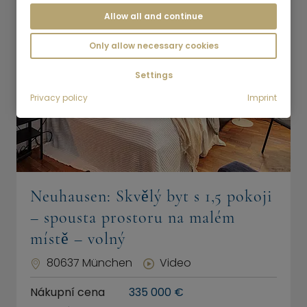
Allow all and continue
Only allow necessary cookies
Settings
Privacy policy
Imprint
Neuhausen: Skvělý byt s 1,5 pokoji
– spousta prostoru na malém
místě – volný
80637 München
Video
Nákupní cena
335 000 €