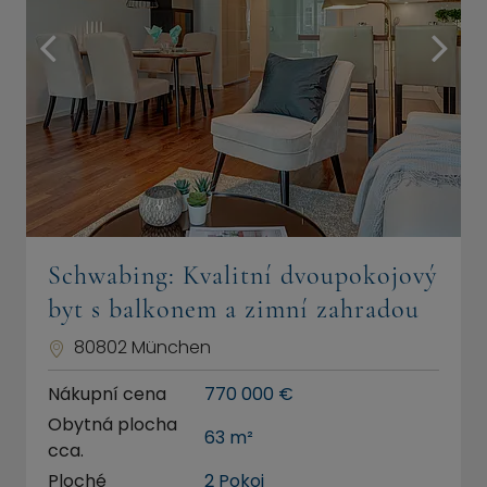
Schwabing: Kvalitní dvoupokojový
byt s balkonem a zimní zahradou
80802 München
Nákupní cena
770 000 €
Obytná plocha
63 m²
cca.
Ploché
2 Pokoj