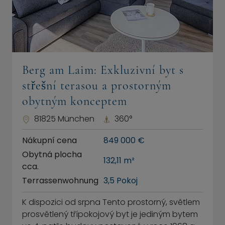
Berg am Laim: Exkluzivní byt s
střešní terasou a prostorným
obytným konceptem
81825 München
360°
Nákupní cena
849 000 €
Obytná plocha
132,11 m²
cca.
Terrassenwohnung
3,5 Pokoj
K dispozici od srpna Tento prostorný, světlem
prosvětlený třípokojový byt je jediným bytem