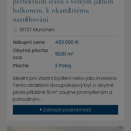
perfektním stavu s velkým jižním
balkonem, k okamžitému
nastěhování
81737 München
Nákupní cena
453 000 €
Obytná plocha
50,81 m²
cca.
Ploché
2 Pokoj
Ideální pro vlastní bydlení nebo jako investice
Tento atraktivní dvoupokojový byt o obytné
ploše přibližně 51 m² zaujme promyšleným a
pohodlným…
Zobrazit podrobnosti