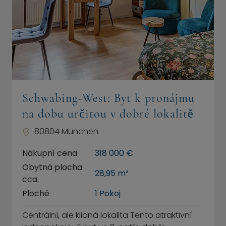
Schwabing-West: Byt k pronájmu
na dobu určitou v dobré lokalitě
80804 München
Nákupní cena
318 000 €
Obytná plocha
28,95 m²
cca.
Ploché
1 Pokoj
Centrální, ale klidná lokalita Tento atraktivní