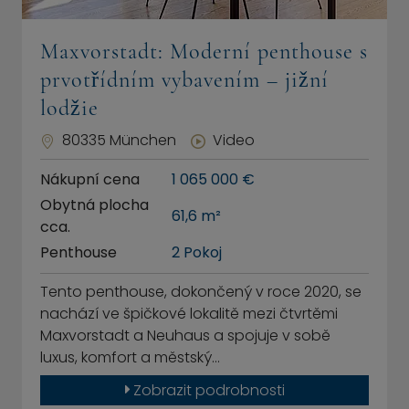
Maxvorstadt: Moderní penthouse s
prvotřídním vybavením – jižní
lodžie
80335 München
Video
Nákupní cena
1 065 000 €
Obytná plocha
61,6 m²
cca.
Penthouse
2 Pokoj
Tento penthouse, dokončený v roce 2020, se
nachází ve špičkové lokalitě mezi čtvrtěmi
Maxvorstadt a Neuhaus a spojuje v sobě
luxus, komfort a městský…
Zobrazit podrobnosti