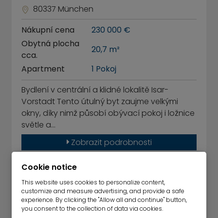
80337 München
Nákupní cena
230 000 €
Obytná plocha
20,7 m²
cca.
Apartment
1 Pokoj
Bydlení v centrální a klidné lokalitě Isar-
Vorstadt Tento útulný byt zaujme velkými
okny, díky nimž působí obývací pokoj i ložnice
světle a…
Zobrazit podrobnosti
Cookie notice
This website uses cookies to personalize content,
customize and measure advertising, and provide a safe
experience. By clicking the "Allow all and continue" button,
you consent to the collection of data via cookies.