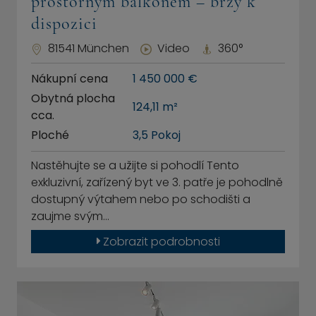
prostorným balkonem – brzy k
dispozici
81541 München
Video
360°
Nákupní cena
1 450 000 €
Obytná plocha
124,11 m²
cca.
Ploché
3,5 Pokoj
Nastěhujte se a užijte si pohodlí Tento
exkluzivní, zařízený byt ve 3. patře je pohodlně
dostupný výtahem nebo po schodišti a
zaujme svým…
Zobrazit podrobnosti