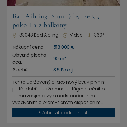
Bad Aibling: Slunný byt se 3,5
pokoji a 2 balkony
83043 Bad Aibling
Video
360°
Nákupní cena
513 000 €
Obytná plocha
90 m²
cca.
Ploché
3,5 Pokoj
Tento udržovaný a jako nový byt v prvním
patře dobře udržovaného třígeneračního
domu zaujme svým nadstandardním
vybavením a promyšleným dispozičním…
Zobrazit podrobnosti