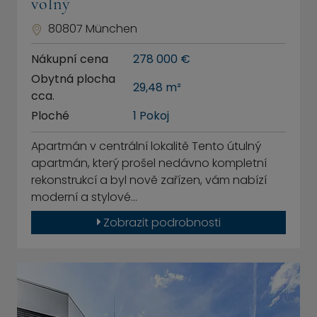
volný
80807 München
Nákupní cena
278 000 €
Obytná plocha
29,48 m²
cca.
Ploché
1 Pokoj
Apartmán v centrální lokalitě Tento útulný
apartmán, který prošel nedávno kompletní
rekonstrukcí a byl nově zařízen, vám nabízí
moderní a stylové…
Zobrazit podrobnosti