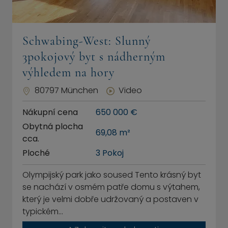
Schwabing-West: Slunný
3pokojový byt s nádherným
výhledem na hory
80797 München
Video
Nákupní cena
650 000 €
Obytná plocha
69,08 m²
cca.
Ploché
3 Pokoj
Olympijský park jako soused Tento krásný byt
se nachází v osmém patře domu s výtahem,
který je velmi dobře udržovaný a postaven v
typickém…