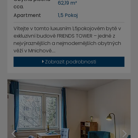
62,19 m²
cca.
Apartment
1,5 Pokoj
Vítejte v tomto luxusním 1,5pokojovém bytě v
exkluzivní budově FRIENDS TOWER – jedné z
nejvýraznějších a nejmodernějších obytných
věží v Mnichově.…
Zobrazit podrobnosti