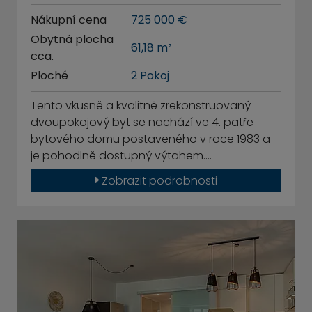
Nákupní cena
725 000 €
Obytná plocha
61,18 m²
cca.
Ploché
2 Pokoj
Tento vkusně a kvalitně zrekonstruovaný
dvoupokojový byt se nachází ve 4. patře
bytového domu postaveného v roce 1983 a
je pohodlně dostupný výtahem.…
Zobrazit podrobnosti