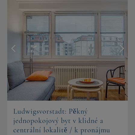
Ludwigsvorstadt: Pěkný
jednopokojový byt v klidné a
centrální lokalitě / k pronájmu