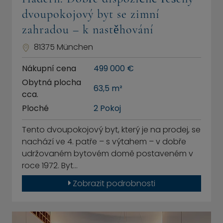
dvoupokojový byt se zimní
zahradou – k nastěhování
81375 München
Nákupní cena
499 000 €
Obytná plocha
63,5 m²
cca.
Ploché
2 Pokoj
Tento dvoupokojový byt, který je na prodej, se
nachází ve 4. patře – s výtahem – v dobře
udržovaném bytovém domě postaveném v
roce 1972. Byt…
Zobrazit podrobnosti