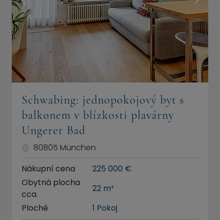
Schwabing: jednopokojový byt s
balkonem v blízkosti plavárny
Ungerer Bad
80805 München
Nákupní cena
225 000 €
Obytná plocha
22 m²
cca.
Ploché
1 Pokoj