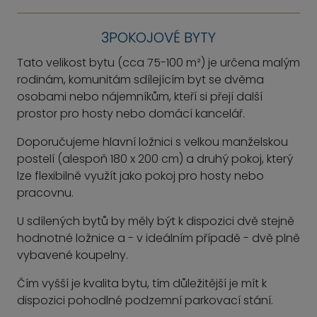
3POKOJOVÉ BYTY
Tato velikost bytu (cca 75-100 m²) je určena malým
rodinám, komunitám sdílejícím byt se dvěma
osobami nebo nájemníkům, kteří si přejí další
prostor pro hosty nebo domácí kancelář.
Doporučujeme hlavní ložnici s velkou manželskou
postelí (alespoň 180 x 200 cm) a druhý pokoj, který
lze flexibilně využít jako pokoj pro hosty nebo
pracovnu.
U sdílených bytů by měly být k dispozici dvě stejně
hodnotné ložnice a - v ideálním případě - dvě plně
vybavené koupelny.
Čím vyšší je kvalita bytu, tím důležitější je mít k
dispozici pohodlné podzemní parkovací stání.