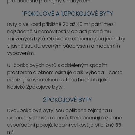
pro dočasné pronájmy s nábytkem.
1POKOJOVÉ A 1,5POKOJOVÉ BYTY
Byty o velikosti přibližně 25 až 40 m² patří mezi
nejžádanější nemovitosti v oblasti pronájmu
zařízených bytů. Obzvláště oblíbené jsou jednotky
s jasně strukturovaným půdorysem a moderním
vybavením.
U 1,5pokojových bytů s odděleným spacím
prostorem a oknem existuje další výhoda - často
nabízejí srovnatelnou užitnou hodnotu jako
klasické 2pokojové byty.
2POKOJOVÉ BYTY
Dvoupokojové byty jsou oblíbené zejména u
svobodných osob a párů, které oceňují rozumné
uspořádání pokojů. Ideální velikost je přibližně 55
m².