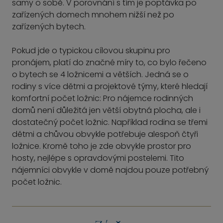
samy o sobě. V porovnání s tím je poptávka po
zařízených domech mnohem nižší než po
zařízených bytech.
Pokud jde o typickou cílovou skupinu pro
pronájem, platí do značné míry to, co bylo řečeno
o bytech se 4 ložnicemi a větších. Jedná se o
rodiny s více dětmi a projektové týmy, které hledají
komfortní počet ložnic: Pro nájemce rodinných
domů není důležitá jen větší obytná plocha, ale i
dostatečný počet ložnic. Například rodina se třemi
dětmi a chůvou obvykle potřebuje alespoň čtyři
ložnice. Kromě toho je zde obvykle prostor pro
hosty, nejlépe s opravdovými postelemi. Tito
nájemníci obvykle v domě najdou pouze potřebný
počet ložnic.