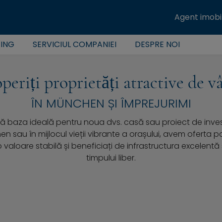
Agent imobil
TING
SERVICIUL COMPANIEI
DESPRE NOI
periți proprietăți atractive de v
ÎN MÜNCHEN ȘI ÎMPREJURIMI
ă baza ideală pentru noua dvs. casă sau proiect de investiț
nchen sau în mijlocul vieții vibrante a orașului, avem oferta
 valoare stabilă și beneficiați de infrastructura excelent
timpului liber.