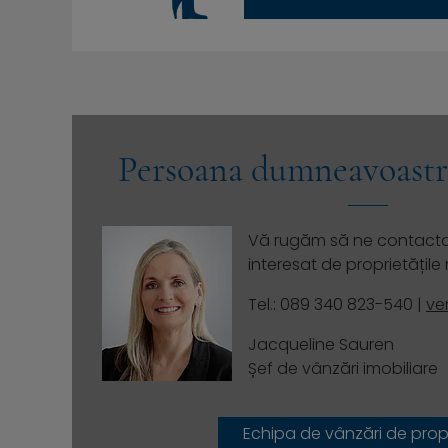
Persoana dumneavoastr
Vă rugăm să ne contacta
interesat de proprietățile
Tel.: 089 340 823-540 |
ve
Jacqueline Sauren
Șef de vânzări imobiliare
Echipa de vânzări de propr