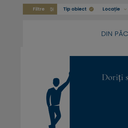
Filtre
Tip obiect
Locație
DIN PĂC
Doriți 