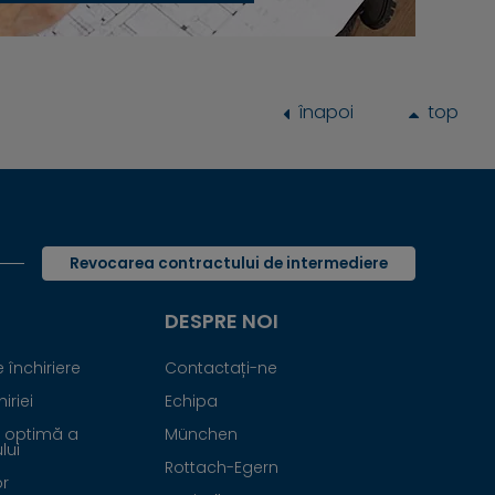
înapoi
top
Revocarea contractului de intermediere
DESPRE NOI
închiriere
Contactați-ne
iriei
Echipa
 optimă a
München
lui
Rottach-Egern
or