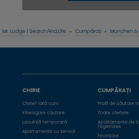
Mr. Lodge | Search.Find.Life.
Cumpărați
München & 
CHIRIE
CUMPĂRAȚI
Chirie? Iată cum
Profil de căutare 
Interogare căutare
Toate ofertele
Locuință temporară
Apartamente de lu
Tegernsee
Apartamente cu servicii
Finanțare