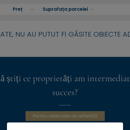
Preț
Suprafața parcelei
ATE, NU AU PUTUT FI GĂSITE OBIECTE 
să știți ce proprietăți am intermediat
succes?
Pentru obiectele de referință