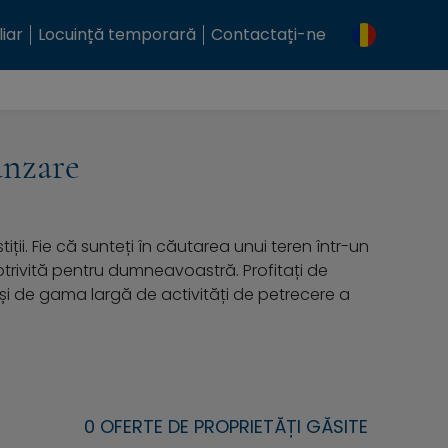
iar
Locuință temporară
Contactați-ne
ânzare
ii. Fie că sunteți în căutarea unui teren într-un
 potrivită pentru dumneavoastră. Profitați de
ă și de gama largă de activități de petrecere a
0 OFERTE DE PROPRIETĂȚI GĂSITE