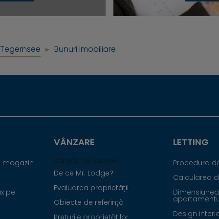
Tegernsee
Bunuri imobiliare
VÂNZARE
LETTING
Vânzări de succes
în magazin
Procedura de 
De ce Mr. Lodge?
Calcularea ch
Evaluarea proprietății
x pe
Dimensiunea
apartamentu
Obiecte de referință
Design interi
Prețurile proprietăților