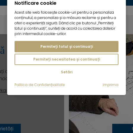
Notificare cookie
Acest site web folosește cookie-uri pentru a personaliza
conținutul, a personaliza și a măsura reclame și pentru a
oferi o experiență sigură. Dând clic pe butonul „Permiteți
totul și continuați”, sunteți de acord cu colectarea datelor
prin intermediul cookie-urilor.
Permiteți totul și continuați
ă de contact
Permiteți necesitatea și continuați
ți dacă sunteți
Setări
 noastre.
Politica de Confidențialitate
Imprima
rkauf@mrlodge.de
ietăți