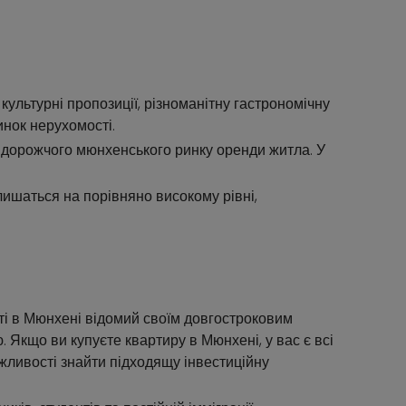
 культурні пропозиції, різноманітну гастрономічну
инок нерухомості.
і дорожчого мюнхенського ринку оренди житла. У
алишаться на порівняно високому рівні,
ті в Мюнхені відомий своїм довгостроковим
Якщо ви купуєте квартиру в Мюнхені, у вас є всі
ожливості знайти підходящу інвестиційну