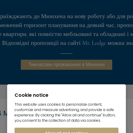
 приїжджають до Мюнхена на нову роботу або для ро
бмежений горизонт планування на деякий час, пропо
 квартири, які повністю мебльовані та обладнані і 
 Відповідні пропозиції на сайті Mr. Lodge можна зн
Тимчасове проживання в Мюнхені
Cookie notice
This website uses cookies to personalize content,
customize and measure advertising, and provide a safe
В МЮНХЕНІ
experience. By clicking the "Allow all and continue" button,
you consent to the collection of data via cookies.