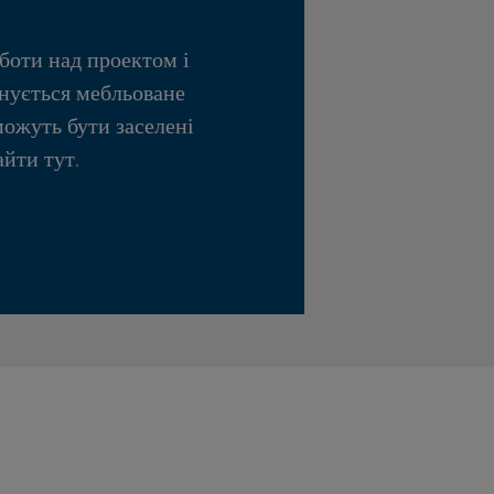
боти над проектом і
нується мебльоване
можуть бути заселені
айти тут.