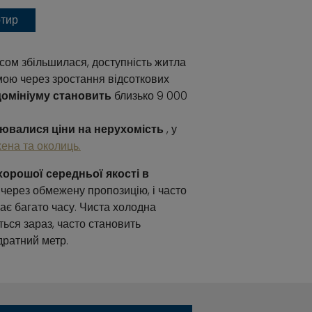
ртир
сом збільшилася, доступність житла
ою через зростання відсоткових
домініуму становить
близько 9 000
нювалися ціни на нерухомість
, у
хена та околиць.
хорошої середньої якості в
через обмежену пропозицію, і часто
рає багато часу. Чиста холодна
ься зараз, часто становить
ратний метр.