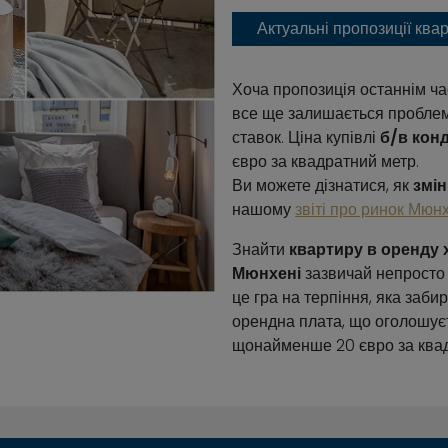
Актуальні пропозиції ква
Хоча пропозиція останнім ча
все ще залишається проблем
ставок. Ціна купівлі
б/в кон
євро за квадратний метр.
Ви можете дізнатися, як
змі
нашому
звіті про ринок Мюн
Знайти
квартиру в оренду 
Мюнхені
зазвичай непросто 
це гра на терпіння, яка заби
орендна плата, що оголошуєт
щонайменше 20 євро за квад