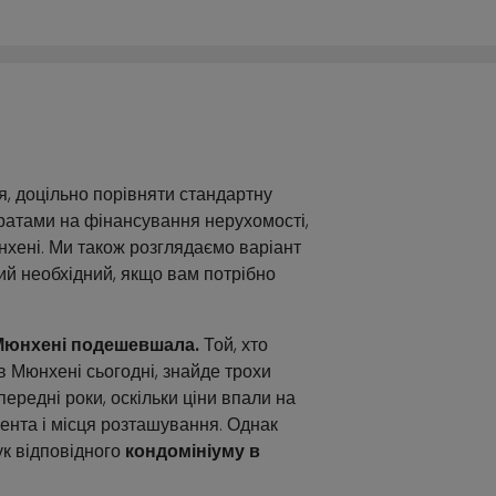
я, доцільно порівняти стандартну
ратами на фінансування нерухомості,
хені. Ми також розглядаємо варіант
ий необхідний, якщо вам потрібно
Мюнхені подешевшала.
Той, хто
в Мюнхені сьогодні, знайде трохи
передні роки, оскільки ціни впали на
мента і місця розташування. Однак
к відповідного
кондомініуму в