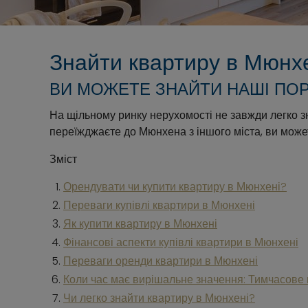
Знайти квартиру в Мюнх
ВИ МОЖЕТЕ ЗНАЙТИ НАШІ ПОР
На щільному ринку нерухомості не завжди легко з
переїжджаєте до Мюнхена з іншого міста, ви может
Зміст
Орендувати чи купити квартиру в Мюнхені?
Переваги купівлі квартири в Мюнхені
Як купити квартиру в Мюнхені
Фінансові аспекти купівлі квартири в Мюнхені
Переваги оренди квартири в Мюнхені
Коли час має вирішальне значення: Тимчасове
Чи легко знайти квартиру в Мюнхені?