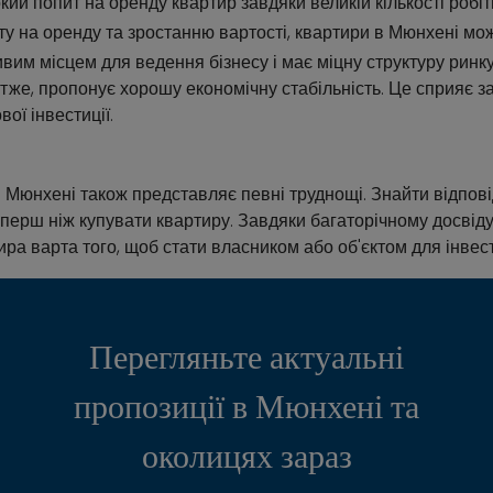
 попит на оренду квартир завдяки великій кількості робітник
ту на оренду та зростанню вартості, квартири в Мюнхені мо
вим місцем для ведення бізнесу і має міцну структуру ринку
тже, пропонує хорошу економічну стабільність. Це сприяє за
ої інвестиції.
 Мюнхені також представляє певні труднощі. Знайти відпові
перш ніж купувати квартиру. Завдяки багаторічному досвіду 
ра варта того, щоб стати власником або об'єктом для інвес
Перегляньте актуальні
пропозиції в Мюнхені та
околицях зараз