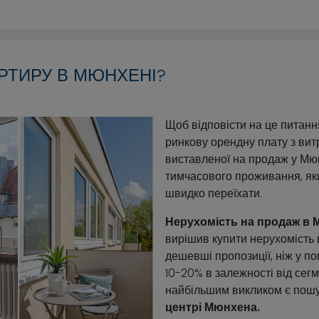
РТИРУ В МЮНХЕНІ?
Щоб відповісти на це питанн
ринкову орендну плату з вит
виставленої на продаж у Мюн
тимчасового проживання, як
швидко переїхати.
Нерухомість на продаж в 
вирішив купити нерухомість 
дешевші пропозиції, ніж у по
10-20% в залежності від сег
найбільшим викликом є пошу
центрі Мюнхена.