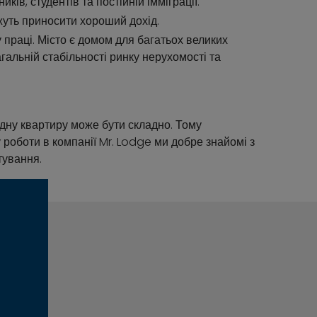
ів, студентів та постійній імміграції.
жуть приносити хороший дохід.
 праці. Місто є домом для багатьох великих
гальній стабільності ринку нерухомості та
дну квартиру може бути складно. Тому
роботи в компанії Mr. Lodge ми добре знайомі з
тування.