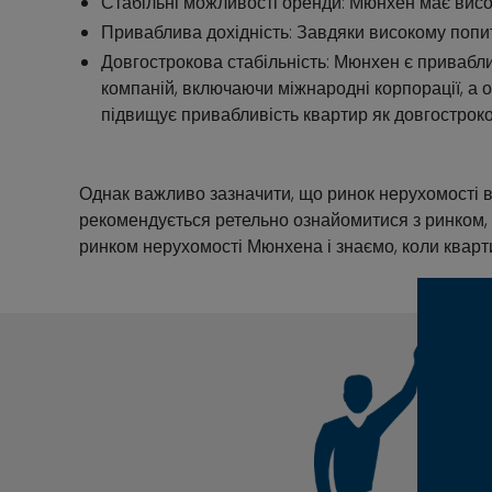
Стабільні можливості оренди: Мюнхен має високий
Приваблива дохідність: Завдяки високому попи
Довгострокова стабільність: Мюнхен є привабли
компаній, включаючи міжнародні корпорації, а о
підвищує привабливість квартир як довгостроков
Однак важливо зазначити, що ринок нерухомості в
рекомендується ретельно ознайомитися з ринком, 
ринком нерухомості Мюнхена і знаємо, коли кварти