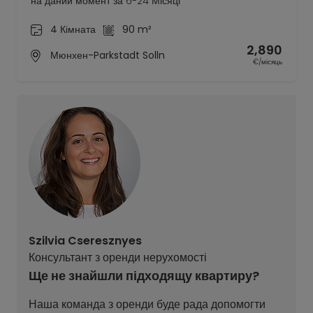
на даний момент за 6-24 Місяці
4 Кімната
90 m²
2,890
Мюнхен-Parkstadt Solln
€/місяць
Szilvia Cseresznyes
Консультант з оренди нерухомості
Ще не знайшли підходящу квартиру?
Наша команда з оренди буде рада допомогти