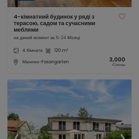
4-кімнатний будинок у ряді з
терасою, садом та сучасними
меблями
на даний момент за 6-24 Місяці
4 Кімната
120 m²
3,000
Мюнхен-Fasangarten
€/місяць