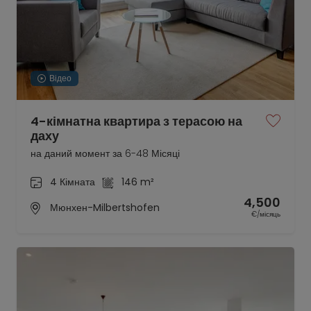
Відео
4-кімнатна квартира з терасою на
даху
на даний момент за 6-48 Місяці
4 Кімната
146 m²
4,500
Мюнхен-Milbertshofen
€/місяць