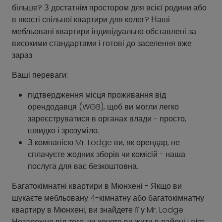
більше? З достатнім простором для всієї родини або
в якості спільної квартири для колег? Наші
мебльовані квартири індивідуально обставлені за
високими стандартами і готові до заселення вже
зараз.
Ваші переваги:
підтвердження місця проживання від
орендодавця (WGB), щоб ви могли легко
зареєструватися в органах влади - просто,
швидко і зрозуміло.
З компанією Mr. Lodge ви, як орендар, не
сплачуєте жодних зборів чи комісій - наша
послуга для вас безкоштовна.
Багатокімнатні квартири в Мюнхені - Якщо ви
шукаєте мебльовану 4-кімнатну або багатокімнатну
квартиру в Мюнхені, ви знайдете її у Mr. Lodge.
Незалежно від того, чи хочете ви жити в районі Laim,