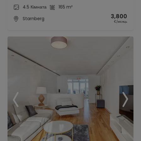
4.5 Кімната
165 m²
3,800
Starnberg
€/місяць