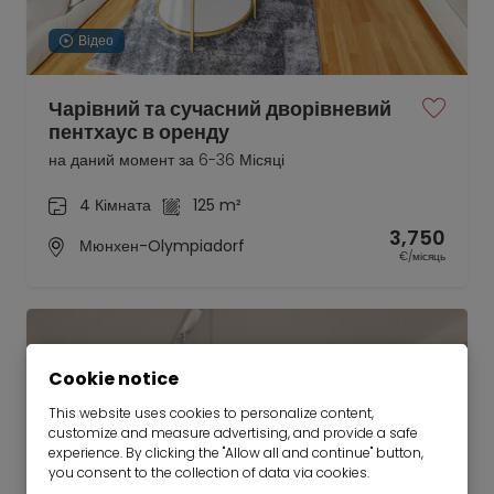
Відео
Чарівний та сучасний дворівневий
пентхаус в оренду
на даний момент за 6-36 Місяці
4 Кімната
125 m²
3,750
Мюнхен-Olympiadorf
€/місяць
Cookie notice
This website uses cookies to personalize content,
customize and measure advertising, and provide a safe
experience. By clicking the "Allow all and continue" button,
you consent to the collection of data via cookies.