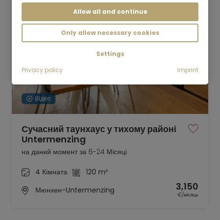
Allow all and continue
Only allow necessary cookies
Settings
Privacy policy
Imprint
Відео
Сучасний таунхаус у тихому районі
Untermenzing
на даний момент за 6-24 Місяці
4 Кімната
120 m²
3,150
Мюнхен-Untermenzing
€/місяць