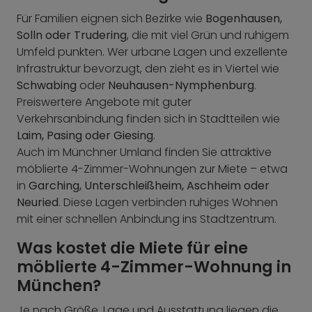
Für Familien eignen sich Bezirke wie
Bogenhausen,
Solln oder Trudering
, die mit viel Grün und ruhigem
Umfeld punkten. Wer urbane Lagen und exzellente
Infrastruktur bevorzugt, den zieht es in Viertel wie
Schwabing
oder
Neuhausen-Nymphenburg
.
Preiswertere Angebote mit guter
Verkehrsanbindung finden sich in Stadtteilen wie
Laim, Pasing oder Giesing
.
Auch im Münchner Umland finden Sie attraktive
möblierte 4-Zimmer-Wohnungen zur Miete – etwa
in
Garching, Unterschleißheim, Aschheim oder
Neuried
. Diese Lagen verbinden ruhiges Wohnen
mit einer schnellen Anbindung ins Stadtzentrum.
Was kostet die Miete für eine
möblierte 4-Zimmer-Wohnung in
München?
Je nach Größe, Lage und Ausstattung liegen die