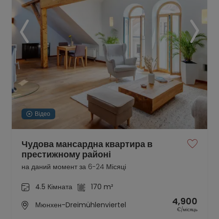
Відео
Чудова мансардна квартира в
престижному районі
на даний момент за 6-24 Місяці
4.5 Кімната
170 m²
4,900
Мюнхен-Dreimühlenviertel
€/місяць