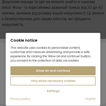
Додаткові поради та ідеї ви можете знайти в нашому
блозі. Фото- та відеозйомка зазвичай триває від 20 до 40
хвилин, залежно від розміру вашої нерухомості. Ці записи
є безкоштовними для наших клієнтів, які продають
нерухомість.
Cookie notice
This website uses cookies to personalize content,
customize and measure advertising, and provide a safe
experience. By clicking the "Allow all and continue" button,
you consent to the collection of data via cookies.
Готове до
Якісна
Сучасні
Allow all and continue
фотофіксації
презентація
методи
Only allow necessary cookies
фінальне
вашого
3D-запису
оздоблення
приміщення
Settings
Privacy policy
Imprint