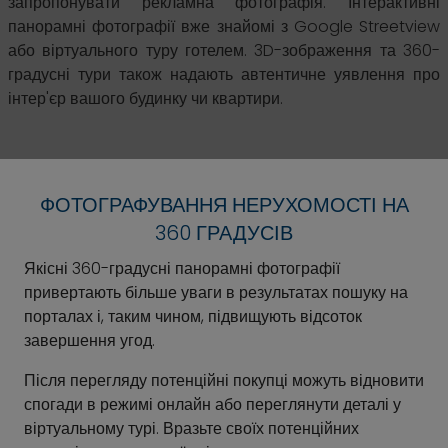
запропонувати рекламна фотографія. Інтерактивні
панорамні фотографії вже знайомі з Google Streetview
або віртуального туру готелем. 3D-зображення та 360-
градусні тури також надають автентичне уявлення про
інтер'єр вашого будинку чи квартири.
ФОТОГРАФУВАННЯ НЕРУХОМОСТІ НА
360 ГРАДУСІВ
Якісні 360-градусні панорамні фотографії
привертають більше уваги в результатах пошуку на
порталах і, таким чином, підвищують відсоток
завершення угод.
Після перегляду потенційні покупці можуть відновити
спогади в режимі онлайн або переглянути деталі у
віртуальному турі. Вразьте своїх потенційних