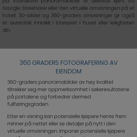
på. Interaktive panoramabilder er allerede kjent fra
Google Streetview eller den virtuelle omvisningen på et
hotell. 3D-bilder og 360-graders omvisninger gir også
et autentisk innblikk i interiøret i huset eller leiligheten
din.
360 GRADERS FOTOGRAFERING AV
EIENDOM
360-graders panoramabilder av høy kvalitet
tiltrekker seg mer oppmerksomhet i søkeresultatene
på portalene og forbedrer dermed
fullføringsgraden.
Etter en visning kan potensielle kjøpere hente frem
minner på nettet eller se detaljer på nytt i den
virtuelle omvisningen. Imponer potensielle kjøpere