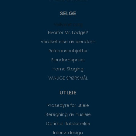
SELGE
Vellykket salg
Hvorfor Mr. Lodge?
Verdsettelse av eiendom
Referanseobjekter
Eiendomspriser
Home Staging
VANLIGE SPØRSMÅL
UTLEIE
Prosedyre for utleie
Beregning av husleie
Optimal flatstørrelse
Interiørdesign