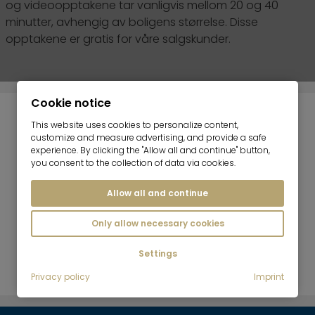
og videoopptakene tar vanligvis mellom 20 og 40
minutter, avhengig av boligens størrelse. Disse
opptakene er gratis for våre salgskunder.
Cookie notice
This website uses cookies to personalize content,
customize and measure advertising, and provide a safe
experience. By clicking the "Allow all and continue" button,
you consent to the collection of data via cookies.
Fotoklar
Presentasjon
Moderne
endelig
av
3D-
Allow all and continue
dekorasjon
lokalene
opptaksmet
Only allow necessary cookies
dine i høy
kvalitet
Settings
Privacy policy
Imprint