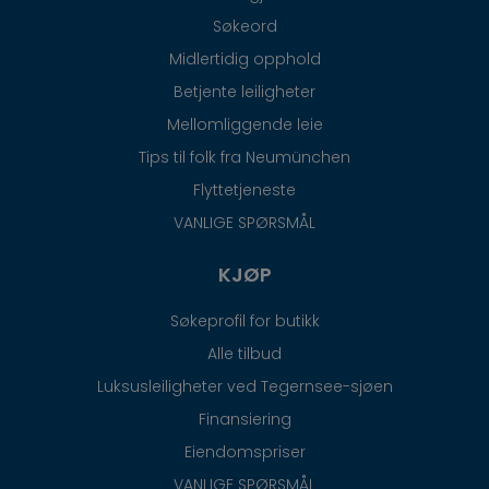
Søkeord
Midlertidig opphold
Betjente leiligheter
Mellomliggende leie
Tips til folk fra Neumünchen
Flyttetjeneste
VANLIGE SPØRSMÅL
KJØP
Søkeprofil for butikk
Alle tilbud
Luksusleiligheter ved Tegernsee-sjøen
Finansiering
Eiendomspriser
VANLIGE SPØRSMÅL