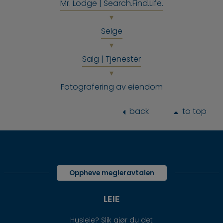
Mr. Lodge | Search.Find.Life.
Selge
Salg | Tjenester
Fotografering av eiendom
back
to top
Oppheve megleravtalen
LEIE
Husleie? Slik gjør du det