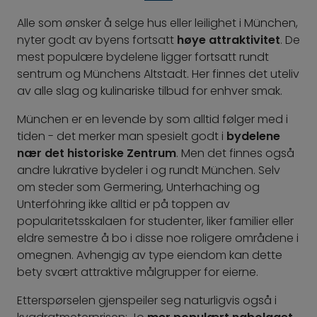
Alle som ønsker å selge hus eller leilighet i München,
nyter godt av byens fortsatt
høye attraktivitet
. De
mest populære bydelene ligger fortsatt rundt
sentrum og Münchens Altstadt. Her finnes det uteliv
av alle slag og kulinariske tilbud for enhver smak.
München er en levende by som alltid følger med i
tiden - det merker man spesielt godt i
bydelene
nær det historiske Zentrum
. Men det finnes også
andre lukrative bydeler i og rundt München. Selv
om steder som Germering, Unterhaching og
Unterföhring ikke alltid er på toppen av
popularitetsskalaen for studenter, liker familier eller
eldre semestre å bo i disse noe roligere områdene i
omegnen. Avhengig av type eiendom kan dette
bety svært attraktive målgrupper for eierne.
Etterspørselen gjenspeiler seg naturligvis også i