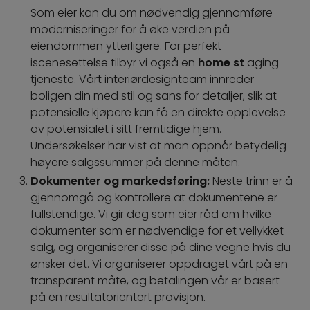
Som eier kan du om nødvendig gjennomføre
moderniseringer for å øke verdien på
eiendommen ytterligere. For perfekt
iscenesettelse tilbyr vi også en
home st
aging-
tjeneste. Vårt interiørdesignteam innreder
boligen din med stil og sans for detaljer, slik at
potensielle kjøpere kan få en direkte opplevelse
av potensialet i sitt fremtidige hjem.
Undersøkelser har vist at man oppnår betydelig
høyere salgssummer på denne måten.
Dokumenter og markedsføring:
Neste trinn er å
gjennomgå og kontrollere at dokumentene er
fullstendige. Vi gir deg som eier råd om hvilke
dokumenter som er nødvendige for et vellykket
salg, og organiserer disse på dine vegne hvis du
ønsker det. Vi organiserer oppdraget vårt på en
transparent måte, og betalingen vår er basert
på en resultatorientert provisjon.