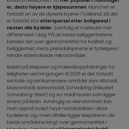
kvadratmeterprisen: Jo
mer populært nabolaget
er, desto høyere er kjøpesummen
. München er
fortsatt en av de dyreste byene i Tyskland, så det
er fortsatt stor
etterspørsel etter boligareal i
nesten alle bydeler
. Samtidig er markedet mer
differensiert i dag: På de beste beliggenhetene
betales det over gjennomsnittet for kvalitet og
beliggenhet, mens prisreduksjonene er tydeligere i
mindre ettertraktede mikroområder.
Basert på leiepriser og markedsoppfatninger for
leiligheter ved inngangen til 2026 er det fortsatt
sentrale og sentrumsnære områder som Altstadt,
Maxvorstadt, Isarvorstadt, Schwabing (inkludert
Schwabing-West) og Au-Haidhausen som ligger
øverst på listen. Avhengig av eiendommen kan
man oppnå svært høye nettokaldleier i disse
bydelene, og i noen tilfeller ligger leieprisene i de
beste områdene langt over gjennomsnittet i