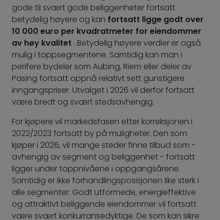
gode til svært gode beliggenheter fortsatt
betydelig høyere og kan
fortsatt ligge godt over
10 000 euro per kvadratmeter for eiendommer
av høy kvalitet
. Betydelig høyere verdier er også
mulig i toppsegmentene. Samtidig kan man i
perifere bydeler som Aubing, Riem eller deler av
Pasing fortsatt oppnå relativt sett gunstigere
inngangspriser. Utvalget i 2026 vil derfor fortsatt
være bredt og svært stedsavhengig.
For kjøpere vil markedsfasen etter korreksjonen i
2022/2023 fortsatt by på muligheter. Den som
kjøper i 2026, vil mange steder finne tilbud som -
avhengig av segment og beliggenhet - fortsatt
ligger under toppnivåene i oppgangsårene.
Samtidig er ikke forhandlingsposisjonen like sterk i
alle segmenter: Godt utformede, energieffektive
og attraktivt beliggende eiendommer vil fortsatt
være svært konkurransedyktige. De som kan sikre