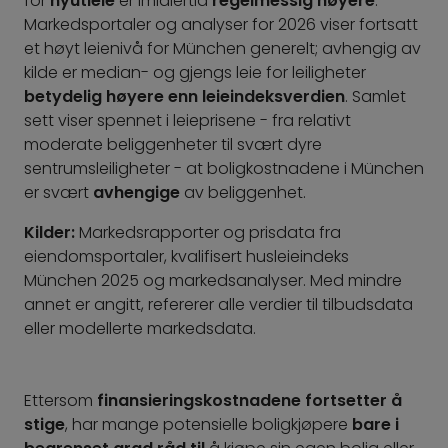
for
nyutleie
er imidlertid
regelmessig høyere
.
Markedsportaler og analyser for 2026 viser fortsatt
et høyt leienivå for München generelt; avhengig av
kilde er median- og gjengs leie for leiligheter
betydelig høyere enn leieindeksverdien
. Samlet
sett viser spennet i leieprisene - fra relativt
moderate beliggenheter til svært dyre
sentrumsleiligheter - at boligkostnadene i München
er svært
avhengige
av beliggenhet.
Kilder:
Markedsrapporter og prisdata fra
eiendomsportaler, kvalifisert husleieindeks
München 2025 og markedsanalyser. Med mindre
annet er angitt, refererer alle verdier til tilbudsdata
eller modellerte markedsdata.
Ettersom
finansieringskostnadene fortsetter å
stige
, har mange potensielle boligkjøpere
bare i