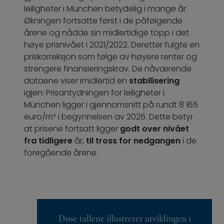
leiligheter i München betydelig i mange år.
Økningen fortsatte først i de påfølgende
årene og nådde sin midlertidige topp i det
høye prisnivået i 2021/2022. Deretter fulgte en
priskorreksjon som følge av høyere renter og
strengere finansieringskrav. De nåværende
dataene viser imidlertid en
stabilisering
igjen: Prisantydningen for leiligheter i
München ligger i gjennomsnitt på rundt 8 165
euro/m² i begynnelsen av 2026. Dette betyr
at prisene fortsatt ligger
godt over nivået
fra tidligere
år,
til tross for nedgangen
i de
foregående årene.
Disse tallene illustrerer utviklingen i