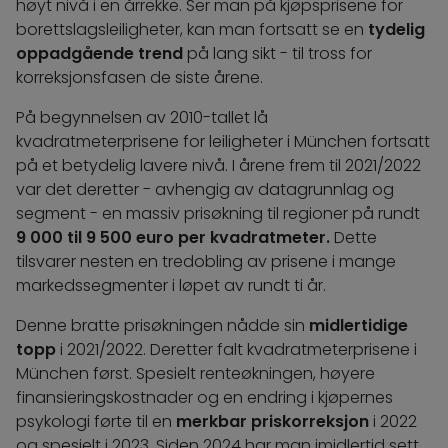
høyt nivå i en årrekke. Ser man på kjøpsprisene for
borettslagsleiligheter, kan man fortsatt se en
tydelig
oppadgående trend
på lang sikt - til tross for
korreksjonsfasen de siste årene.
På begynnelsen av 2010-tallet lå
kvadratmeterprisene for leiligheter i München fortsatt
på et betydelig lavere nivå. I årene frem til 2021/2022
var det deretter - avhengig av datagrunnlag og
segment - en massiv prisøkning til regioner på rundt
9 000 til 9 500 euro per kvadratmeter.
Dette
tilsvarer nesten en tredobling av prisene i mange
markedssegmenter i løpet av rundt ti år.
Denne bratte prisøkningen nådde sin
midlertidige
topp
i 2021/2022. Deretter falt kvadratmeterprisene i
München først. Spesielt renteøkningen, høyere
finansieringskostnader og en endring i kjøpernes
psykologi førte til en
merkbar priskorreksjon
i 2022
og spesielt i 2023. Siden 2024 har man imidlertid sett