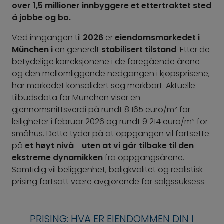
over 1,5 millioner innbyggere et ettertraktet sted
å jobbe og bo.
Ved inngangen til
2026
er
eiendomsmarkedet i
München i
en generelt
stabilisert tilstand
. Etter de
betydelige korreksjonene i de foregående årene
og den mellomliggende nedgangen i kjøpsprisene,
har markedet konsolidert seg merkbart. Aktuelle
tilbudsdata for München viser en
gjennomsnittsverdi på rundt 8 165 euro/m² for
leiligheter i februar 2026 og rundt 9 214 euro/m² for
småhus. Dette tyder på at oppgangen vil fortsette
på
et høyt nivå
-
uten at vi går tilbake til den
ekstreme dynamikken
fra oppgangsårene.
Samtidig vil beliggenhet, boligkvalitet og realistisk
prising fortsatt være avgjørende for salgssuksess.
PRISING: HVA ER EIENDOMMEN DIN I