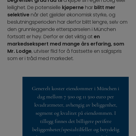
begrenset grad råd til
å kjøpe sin egen bolig eller
leilighet. De potensielle
kjøperne
har
blitt mer
selektive
når det gjelder økonomisk styrke, og
beslutningsperioden har derfor blitt lengre, selv om
den grunnleggende etterspørselen i München
fortsatt er høy. Derfor er det viktig at
en
markedsekspert med mange års erfaring, som
Mr. Lodge
, utviser flid for å fastsette en salgspris
som er i tråd med markedet.
Generelt koster eiendommer i München i
dag mellom 7 500 og 11 500 euro per
kvadratmeter, avhengig av beliggenhet,
segment og kvalitet på eiendommen. I
tillegg finnes det billigere perifere
beliggenheter/spesialtilfeller og betydelig