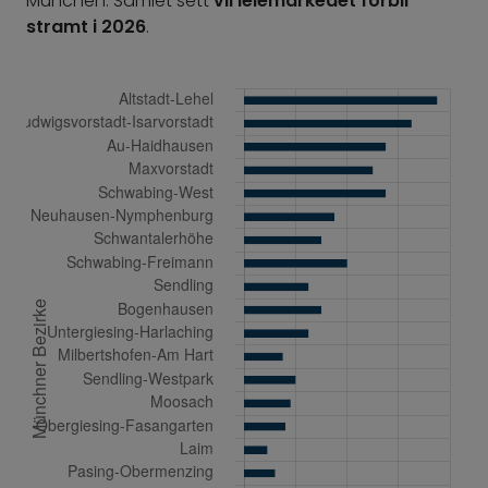
München. Samlet sett
vil leiemarkedet forbli
stramt i 2026
.