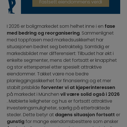
Fastsett eiendommens verdi
I 2026 er boligmarkedet som helhet inne i en
fase
med bedring og reorganisering
. Sammenlignet
med toppfasen med markedsusikkerhet har
situasjonen bedret seg betraktelig. Samtidig er
markedsbildet mer differensiert: Tilbudet har økt i
enkelte segmenter, mens det fortsatt er knapphet
og stor etterspørsel etter spesielt attraktive
eiendommer. Takket være noe bedre
planleggingssikkerhet for finansiering og et mer
stabilt prisbilde
forventer vi at kjøperinteressen
på markedet i München
vil være solid også i 2026
. Møblerte leiligheter og hus er fortsatt attraktive
investeringsmuligheter, særlig på ettertraktede
steder. Dette betyr at
dagens situasjon
fortsatt
er
gunstig
for mange eiendomsbesittere som ønsker