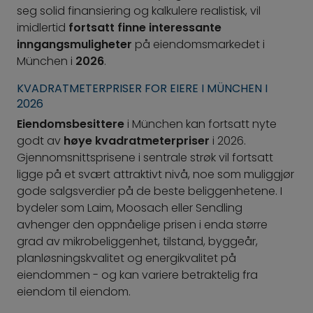
seg solid finansiering og kalkulere realistisk, vil
imidlertid
fortsatt finne interessante
inngangsmuligheter
på eiendomsmarkedet i
München i
2026
.
KVADRATMETERPRISER FOR EIERE I MÜNCHEN I
2026
Eiendomsbesittere
i München kan fortsatt nyte
godt av
høye kvadratmeterpriser
i 2026.
Gjennomsnittsprisene i sentrale strøk vil fortsatt
ligge på et svært attraktivt nivå, noe som muliggjør
gode salgsverdier på de beste beliggenhetene. I
bydeler som Laim, Moosach eller Sendling
avhenger den oppnåelige prisen i enda større
grad av mikrobeliggenhet, tilstand, byggeår,
planløsningskvalitet og energikvalitet på
eiendommen - og kan variere betraktelig fra
eiendom til eiendom.