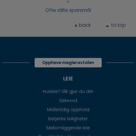
Ofte stilte spørsmål
back
to top
Oppheve megleravtalen
LEIE
Husleie? Slik gjør du det
Søkeord
Midlertidig opphold
Betjente leiligheter
Mellomliggende leie