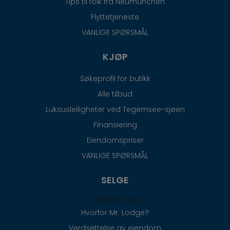
Tips til folk fra Neumünchen
Flyttetjeneste
VANLIGE SPØRSMÅL
KJØP
Søkeprofil for butikk
Alle tilbud
Luksusleiligheter ved Tegernsee-sjøen
Finansiering
Eiendomspriser
VANLIGE SPØRSMÅL
SELGE
Vellykket salg
Hvorfor Mr. Lodge?
Verdsettelse av eiendom