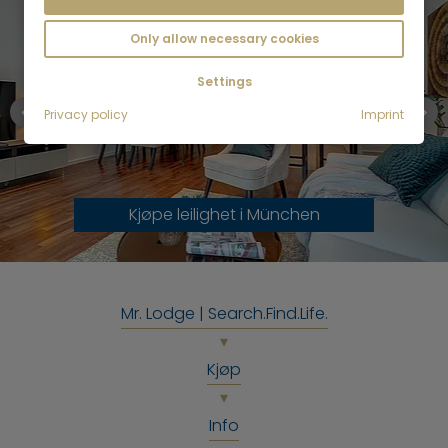
Only allow necessary cookies
Settings
Privacy policy
Imprint
Kjøpe leilighet i München
Mr. Lodge | Search.Find.Life.
Kjøp
Info