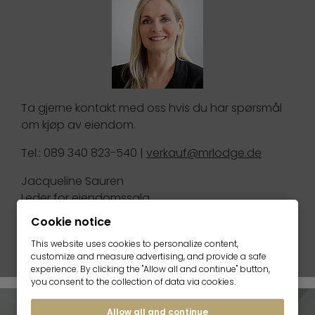
Ta gjerne kontakt med oss hvis du har spørsmål
om kjøp av eiendom.
Tel.: 089 340 823-540 |
verkauf@mrlodge.de
Jacqueline Sauren
Leder for eiendomssalg
Cookie notice
Salgsteam for eiendom
This website uses cookies to personalize content,
customize and measure advertising, and provide a safe
experience. By clicking the "Allow all and continue" button,
you consent to the collection of data via cookies.
Allow all and continue