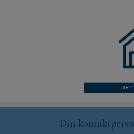
TILBY
Din kontaktpers