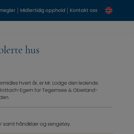
megler
Midlertidig opphold
Kontakt oss
blerte hus
ormidles hvert år, er Mr. Lodge den ledende
 i Rottach-Egern for Tegernsee & Oberland-
den.
e, TV samt håndklær og sengetøy.