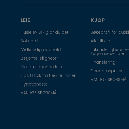
LEIE
KJØP
Husleie? Slik gjør du det
Søkeprofil for butik
Søkeord
Alle tilbud
Midlertidig opphold
Luksusleiligheter v
Tegernsee-sjøen
Betjente leiligheter
Finansiering
Mellomliggende leie
Eiendomspriser
Tips til folk fra Neumünchen
VANLIGE SPØRSMÅL
Flyttetjeneste
VANLIGE SPØRSMÅL