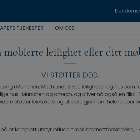
Eiendoms
KAPETS TJENESTER
OM OSS
n møblerte leilighet eller ditt mø
VI STØTTER DEG.
aring i München. Med rundt 2 300 leiligheter og hus som f
idige hus i München og omegn, og driver nå også en filial
ere støtter leietakere og utleiere gjennom hele leieperio
kt på et komplett utstyr inkludert rask internettforbindels