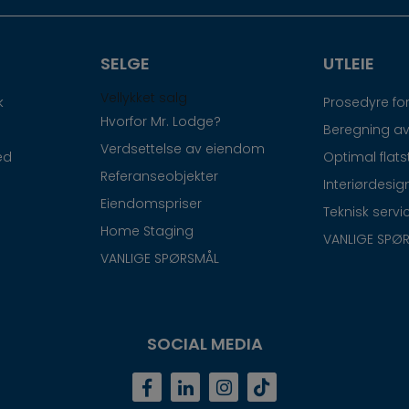
SELGE
UTLEIE
Vellykket salg
k
Prosedyre for
Hvorfor Mr. Lodge?
Beregning av
Verdsettelse av eiendom
ed
Optimal flats
Referanseobjekter
Interiørdesig
Eiendomspriser
Teknisk servi
Home Staging
VANLIGE SPØ
VANLIGE SPØRSMÅL
SOCIAL MEDIA