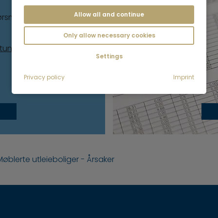
Allow all and continue
pørsmål om
Only allow necessary cookies
atung@mrlodge.de
Settings
Privacy policy
Imprint
Møblerte utleieboliger - Årsaker