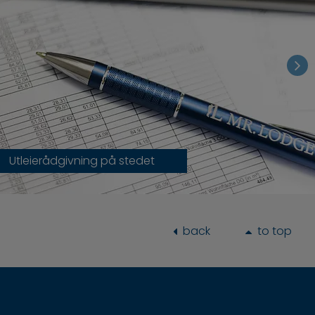
Utleierådgivning på stedet
back
to top