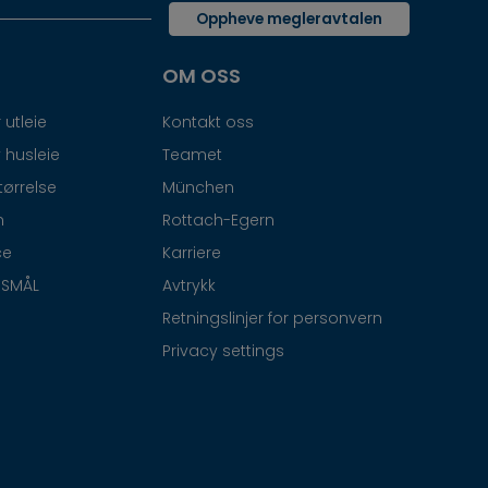
Oppheve megleravtalen
OM OSS
 utleie
Kontakt oss
 husleie
Teamet
tørrelse
München
n
Rottach-Egern
ce
Karriere
RSMÅL
Avtrykk
Retningslinjer for personvern
Privacy settings