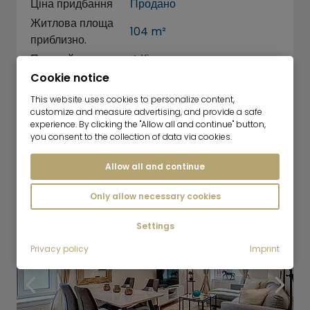
Ціна придбання
Продано
Житлова площа
104 m²
приблизно.
Плоский
4 Кімната
Cookie notice
This residential dream will excite you This is a
This website uses cookies to personalize content,
residential house, located in a play street,
customize and measure advertising, and provide a safe
which has been divided into two residential
experience. By clicking the "Allow all and continue" button,
you consent to the collection of data via cookies.
units -…
Показати деталі
Allow all and continue
Only allow necessary cookies
Settings
Privacy policy
Imprint