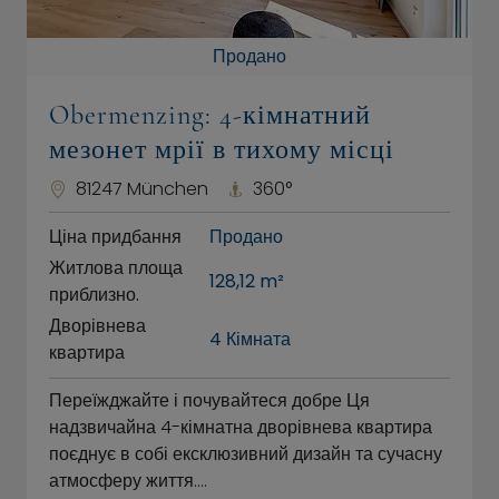
Продано
Obermenzing: 4-кімнатний
мезонет мрії в тихому місці
81247 München
360°
Ціна придбання
Продано
Житлова площа
128,12 m²
приблизно.
Дворівнева
4 Кімната
квартира
Переїжджайте і почувайтеся добре Ця
надзвичайна 4-кімнатна дворівнева квартира
поєднує в собі ексклюзивний дизайн та сучасну
атмосферу життя.…