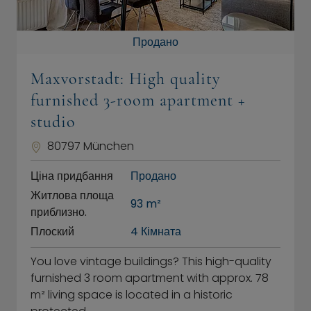
Продано
Maxvorstadt: High quality
furnished 3-room apartment +
studio
80797 München
Ціна придбання
Продано
Житлова площа
93 m²
приблизно.
Плоский
4 Кімната
You love vintage buildings? This high-quality
furnished 3 room apartment with approx. 78
m² living space is located in a historic