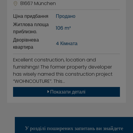
81667 München
Ціна придбання
Продано
Житлова площа
106 m²
приблизно.
Дворівнева
4 Кімната
квартира
Excellent construction, location and
furnishings! The former property developer
has wisely named this construction project
“WOHNCOUTURE”. This…
Показати деталі
У розділі поширених запитань ви знайдете