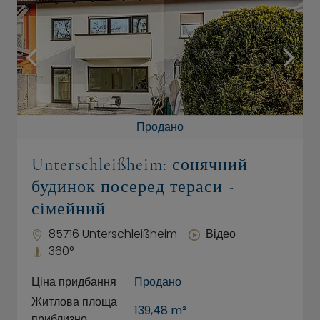
Продано
Unterschleißheim: сонячний
будинок посеред тераси -
сімейний
85716 Unterschleißheim
Відео
360°
Ціна придбання
Продано
Житлова площа
139,48 m²
приблизно.