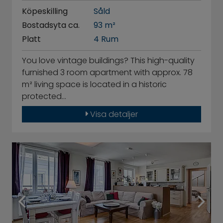
Köpeskilling
Såld
Bostadsyta ca.
93 m²
Platt
4 Rum
You love vintage buildings? This high-quality
furnished 3 room apartment with approx. 78
m² living space is located in a historic
protected…
Visa detaljer