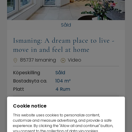
Såld
Ismaning: A dream place to live -
move in and feel at home
85737 Ismaning
Video
Köpeskilling
Såld
Bostadsyta ca.
104 m²
Platt
4 Rum
This residential dream will excite you This is a
Cookie notice
residential house, located in a play street,
This website uses cookies to personalize content,
which has been divided into two residential
customize and measure advertising, and provide a safe
units -…
experience. By clicking the "Allow all and continue" button,
you consent to the collection of data via cookies.