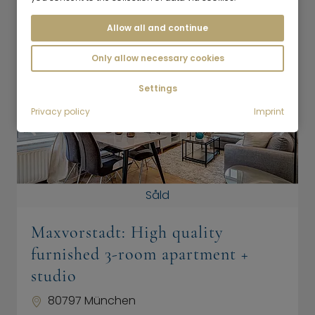
Visa detaljer
Allow all and continue
Only allow necessary cookies
Settings
Privacy policy
Imprint
Såld
Maxvorstadt: High quality
furnished 3-room apartment +
studio
80797 München