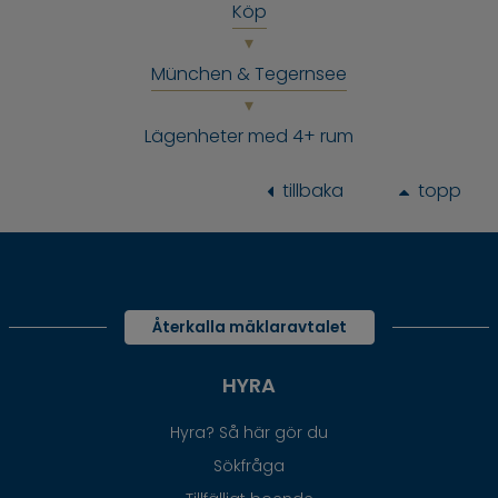
Köp
München & Tegernsee
Lägenheter med 4+ rum
tillbaka
topp
Återkalla mäklaravtalet
HYRA
Hyra? Så här gör du
Sökfråga