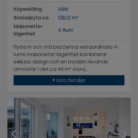
Köpeskilling
Såld
Bostadsyta ca.
128,12 m²
Maisonette-
4 Rum
lägenhet
Flytta in och må bra Denna extraordinära 4-
rums maisonette-lägenhet kombinerar
exklusiv design och en modern levande
atmosfär. I det ca 45 m² stora…
Visa detaljer