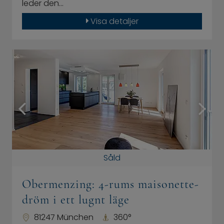
leder den…
Visa detaljer
Såld
Obermenzing: 4-rums maisonette-
dröm i ett lugnt läge
81247 München
360°