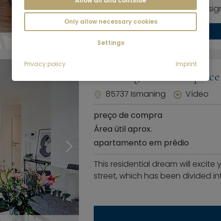
Allow all and continue
assoalhadas combina um design
Only allow necessary cookies
Settings
Privacy policy
Imprint
Ismaning: A dream place 
85737 Ismaning
Vídeo
preço de compra
Área útil aprox.
apartamento em prédio
This residential dream will excite 
street, which has been divided int