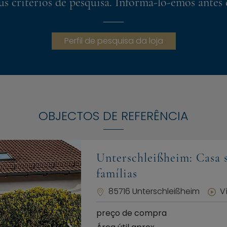
s critérios de pesquisa. Informá-lo-emos antes 
Perfil de pesquisa da loja
OBJECTOS DE REFERÊNCIA
Unterschleißheim: Casa s
famílias
85716 Unterschleißheim
V
preço de compra