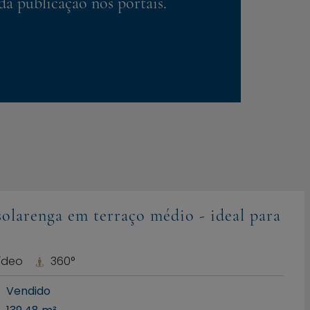
da publicação nos portais.
olarenga em terraço médio - ideal para
ídeo
360°
Vendido