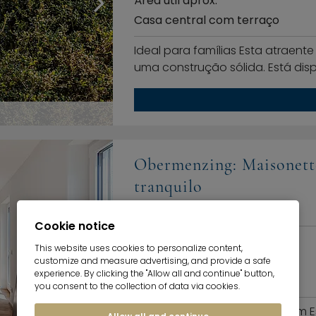
Área útil aprox.
Casa central com terraço
Ideal para famílias Esta atraen
uma construção sólida. Está disp
Obermenzing: Maisonett
tranquilo
81247 München
360°
Cookie notice
preço de compra
This website uses cookies to personalize content,
Área útil aprox.
customize and measure advertising, and provide a safe
experience. By clicking the "Allow all and continue" button,
Apartamento maisonette
you consent to the collection of data via cookies.
Mudar de casa e sentir-se bem E