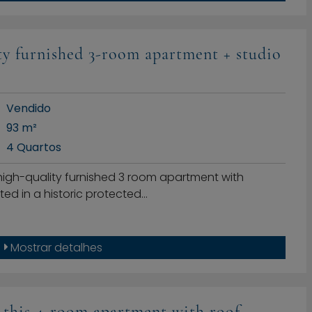
ty furnished 3-room apartment + studio
Vendido
93 m²
4 Quartos
 high-quality furnished 3 room apartment with
ted in a historic protected…
Mostrar detalhes
th this 4-room apartment with roof