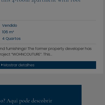
Vendido
106 m²
4 Quartos
 and furnishings! The former property developer has
project “WOHNCOUTURE”. This…
Mostrar detalhes
io? Aqui pode descobrir