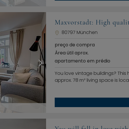
Maxvorstadt: High quali
80797 München
preço de compra
Área útil aprox.
apartamento em prédio
You love vintage buildings? This
approx. 78 m² living space is loca
You will fall in love wi