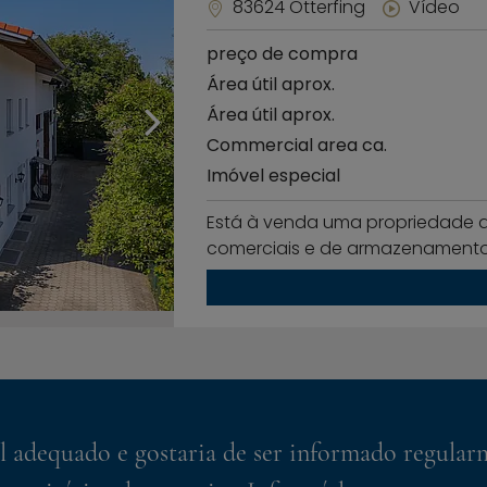
83624 Otterfing
Vídeo
preço de compra
Área útil aprox.
Área útil aprox.
Commercial area ca.
Imóvel especial
Está à venda uma propriedade a
comerciais e de armazenamento
adequado e gostaria de ser informado regularm