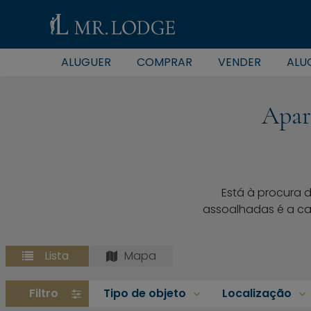
ALUGUER
COMPRAR
VENDER
ALU
Apar
Está à procura
assoalhadas é a cas
Lista
Mapa
Filtro
Tipo de objeto
Localização