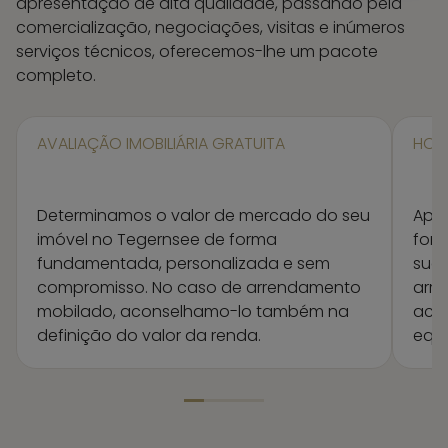
apresentação de alta qualidade, passando pela
comercialização, negociações, visitas e inúmeros
serviços técnicos, oferecemos-lhe um pacote
completo.
AVALIAÇÃO IMOBILIÁRIA GRATUITA
HOME
Determinamos o valor de mercado do seu
Apre
imóvel no Tegernsee de forma
form
fundamentada, personalizada e sem
suce
compromisso. No caso de arrendamento
arr
mobilado, aconselhamo-lo também na
aco
definição do valor da renda.
equi