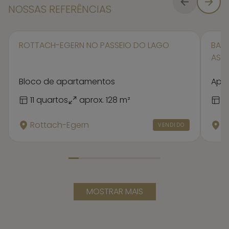
NOSSAS REFERÊNCIAS
ROTTACH-EGERN
NO PASSEIO DO LAGO
BAD 
ASS
Bloco de apartamentos
Apa
11 quartos
aprox. 128 m²
2
Rottach-Egern
B
VENDIDO
MOSTRAR MAIS