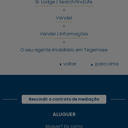
Sr. Lodge | Search.Find.Life.
Vender
Vender | Informações
O seu agente imobiliário em Tegernsee
voltar
para cima
Rescindir o contrato de mediação
ALUGUER
Aluguer? Eis como