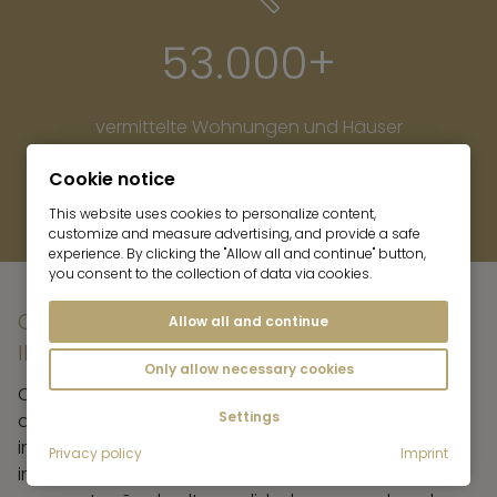
53.000+
vermittelte Wohnungen und Häuser
in den letzten 20 Jahren
Cookie notice
Über 53.000 vermittelte Woh
This website uses cookies to personalize content,
customize and measure advertising, and provide a safe
experience. By clicking the "Allow all and continue" button,
you consent to the collection of data via cookies.
O NOSSO PORTFÓLIO DE SERVIÇOS
Allow all and continue
IMOBILIÁRIOS NO LAGO TEGERNSEE
Only allow necessary cookies
Os agentes imobiliários da Mr. Lodge no Tegernsee
Settings
acompanham-no muito para além da mediação
imobiliária clássica. Desde o aconselhamento
Privacy policy
Imprint
imobiliário gratuito até à elaboração de fichas de