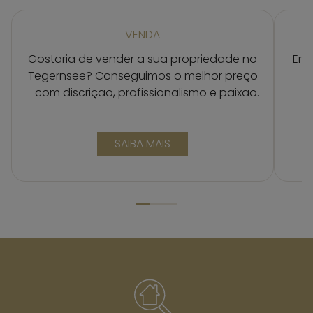
VENDA
Gostaria de vender a sua propriedade no
Enc
Tegernsee? Conseguimos o melhor preço
a
- com discrição, profissionalismo e paixão.
f
SOBRE A VENDA
SAIBA MAIS
MR. LODGE IN ZAHLEN