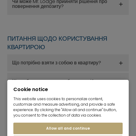
Чи може Mr. Lodge прийняти рішення про
повернення депозиту?
ПИТАННЯ ЩОДО КОРИСТУВАННЯ
КВАРТИРОЮ
Що потрібно взяти з собою в квартиру?
Що робити, якщо ви загубили ключі?
Cookie notice
Що робити у випадку пошкодження житла?
This website uses cookies to personalize content,
customize and measure advertising, and provide a safe
experience. By clicking the "Allow all and continue" button,
you consent to the collection of data via cookies.
Як уникнути пошкоджень від вологи (зростання
цвілі) в будинку?
Allow all and continue