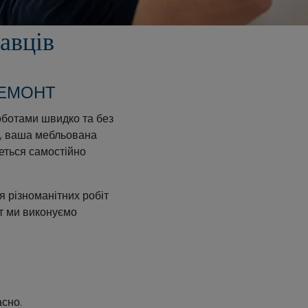
авців
РЕМОНТ
оботами швидко та без
м, ваша мебльована
еться самостійно
я різноманітних робіт
іт ми виконуємо
асно.