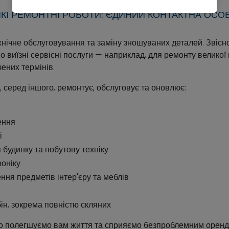
ИКІ РЕМОНТНІ РОБОТИ: ЄДИНИЙ КОНТАКТНА ОСОБ
хнічне обслуговування та заміну зношуваних деталей. Звіс
о виїзні сервісні послуги — наприклад, для ремонту великої 
ених термінів.
 серед іншого, ремонтує, обслуговує та оновлює:
ення
і
будинку та побутову техніку
оніку
ння предметів інтер'єру та меблів
ін, зокрема повністю скляних
о полегшуємо вам життя та сприяємо безпроблемним оренд