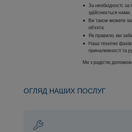
За необхідності, за
здійснюється нами,
Ви також можете за
об’єкта.
Як правило, ми заб
Наші технічні фахів
приналежності та ру
Ми з радістю допоможе
ОГЛЯД НАШИХ ПОСЛУГ