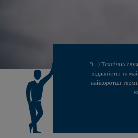
"(...) Технічна с
відданістю та ма
найкоротші термі
к