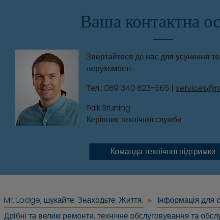
Ваша контактна о
Звертайтеся до нас для усунення те
нерухомості.
Тел.: 089 340 823-565 |
services@
Falk Brüning
Керівник технічної служби
Команда технічної підтримки
Mr. Lodge, шукайте. Знаходьте. Життя.
Інформація для 
Дрібні та великі ремонти, технічне обслуговування та обсл