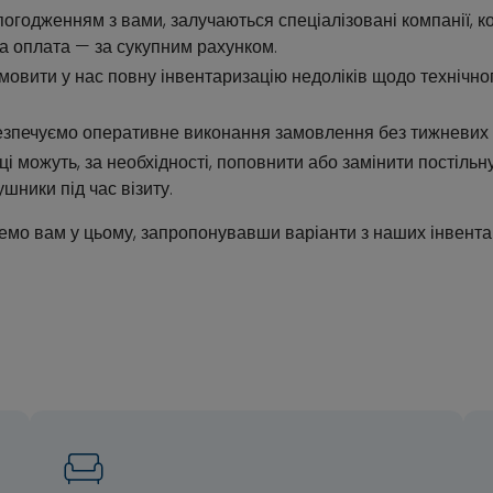
 погодженням з вами, залучаються спеціалізовані компанії, 
 а оплата — за сукупним рахунком.
мовити у нас повну інвентаризацію недоліків щодо технічно
езпечуємо оперативне виконання замовлення без тижневих 
ці можуть, за необхідності, поповнити або замінити постільну
шники під час візиту.
мо вам у цьому, запропонувавши варіанти з наших інвентар