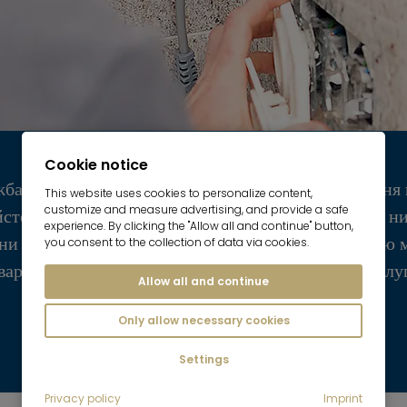
Cookie notice
лужба дбає про зразкове обслуговування та утримання
This website uses cookies to personalize content,
customize and measure advertising, and provide a safe
йстерністю. Всі проблеми орендарів вирішуються ни
experience. By clicking the "Allow all and continue" button,
ни (...) Це дозволяє мені насолоджуватися орендою
you consent to the collection of data via cookies.
вартир як всеосяжним безтурботним пакетом послуг
Allow all and continue
Only allow necessary cookies
Рейтинг Google
Settings
Privacy policy
Imprint