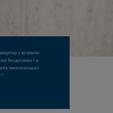
 квартир з великою
ми бездоганно і в
 моїх мюнхенських
."