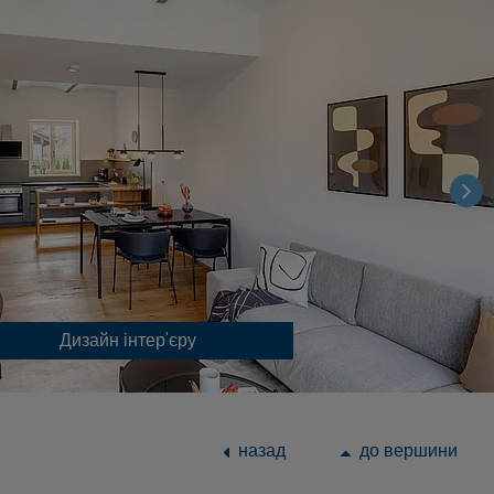
Дизайн інтер'єру
назад
до вершини