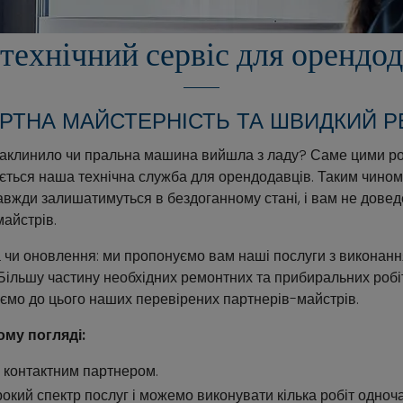
технічний сервіс для орендод
РТНА МАЙСТЕРНІСТЬ ТА ШВИДКИЙ 
 заклинило чи пральна машина вийшла з ладу? Саме цими р
ається наша технічна служба для орендодавців. Таким чино
авжди залишатимуться в бездоганному стані, і вам не довед
айстрів.
а чи оновлення: ми пропонуємо вам наші послуги з виконанн
. Більшу частину необхідних ремонтних та прибиральних роб
ємо до цього наших перевірених партнерів-майстрів.
ому погляді:
 контактним партнером.
кий спектр послуг і можемо виконувати кілька робіт одноч