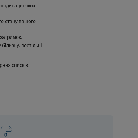
координація яких
го стану вашого
затримок.
 білизну, постільні
них списків.