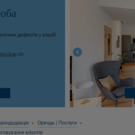
соба
хнічних дефектів у вашій
mrlodge
.de
орендодавців
Оренда | Послуги
уговування клієнтів