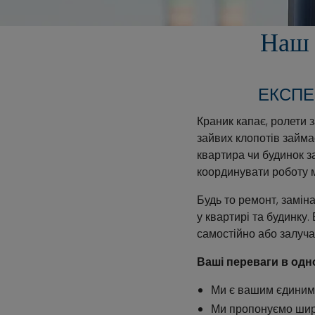
Наш 
ЕКСПЕ
Краник капає, ролети
зайвих клопотів займ
квартира чи будинок з
координувати роботу м
Будь то ремонт, замін
у квартирі та будинку
самостійно або залуча
Ваші переваги в одн
Ми є вашим єдиним
Ми пропонуємо широ