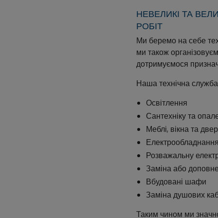
НЕВЕЛИКІ ТА ВЕЛ
РОБІТ
Ми беремо на себе те
ми також організовуєм
дотримуємося признач
Наша технічна служба,
Освітлення
Сантехніку та опал
Меблі, вікна та двер
Електрообладнання 
Розважальну електр
Заміна або доповне
Вбудовані шафи
Заміна душових каб
Таким чином ми значн