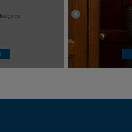
lodge.de
d