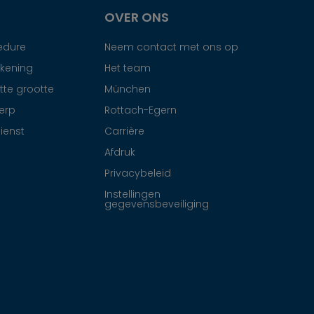
OVER ONS
edure
Neem contact met ons op
ekening
Het team
tte grootte
München
erp
Rottach-Egern
ienst
Carrière
Afdruk
Privacybeleid
Instellingen
gegevensbeveiliging