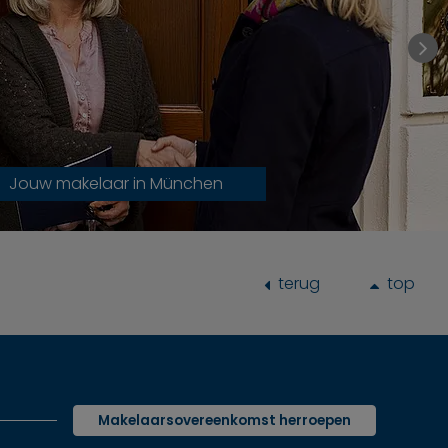
Jouw makelaar in München
terug
top
Makelaarsovereenkomst herroepen