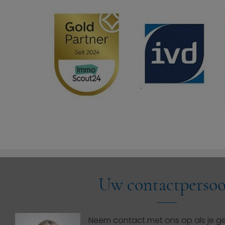
Uw contactperso
Neem contact met ons op als je ge