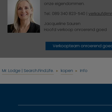
onze eigendommen.
Tel.: 089 340 823-540 |
verkauf@mr
Jacqueline Sauren
Hoofd verkoop onroerend goed
Verkoopteam onroerend goe
Mr. Lodge | Search.Find.Life.
kopen
Info