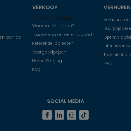
VERKOOP
VERHUREN
Succesvol verkopen
Verhuurproc
Waarom Mr. Lodge?
Huurprijsber
Taxatie van onroerend goed
en aan de
Optimale pla
Referentie-objecten
Interieurontw
Vastgoedprijzen
Technische d
Home Staging
FAQ
FAQ
SOCIAL MEDIA