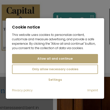
Cookie notice
This website uses cookies to personalize content,
customize and measure advertising, and provide a safe
experience. By clicking the "Allow all and continue" button,
you consent to the collection of data via cookies.
Allow all and continue
Only allow necessary cookies
Settings
on
Privacy policy
Imprint
ïnteresseerd bent in