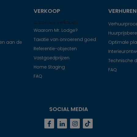
VERKOOP
VERHUREN
Succesvol verkopen
Verhuurproc
Waarom Mr. Lodge?
Huurprijsber
Taxatie van onroerend goed
en aan de
Optimale pla
Referentie-objecten
Interieurontw
Vastgoedprijzen
Technische d
Home Staging
FAQ
FAQ
SOCIAL MEDIA