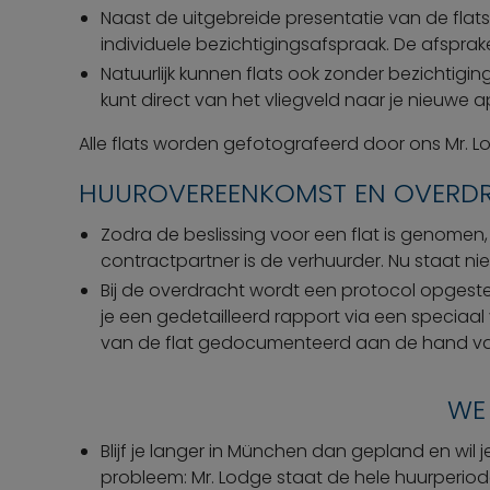
Naast de uitgebreide presentatie van de flats
individuele bezichtigingsafspraak. De afspra
Natuurlijk kunnen flats ook zonder bezichtig
kunt direct van het vliegveld naar je nieuwe a
Alle flats worden gefotografeerd door ons Mr. L
HUUROVEREENKOMST EN OVERD
Zodra de beslissing voor een flat is genomen
contractpartner is de verhuurder. Nu staat ni
Bij de overdracht wordt een protocol opgeste
je een gedetailleerd rapport via een speciaa
van de flat gedocumenteerd aan de hand van
WE 
Blijf je langer in München dan gepland en wil
probleem: Mr. Lodge staat de hele huurperiode