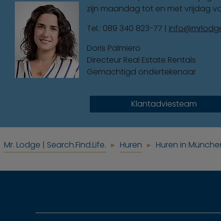
zijn maandag tot en met vrijdag van
Tel.: 089 340 823-77 |
info@mrlodg
Doris Palmiero
Directeur Real Estate Rentals
Gemachtigd ondertekenaar
Klantadviesteam
Mr. Lodge | Search.Find.Life.
Huren
Huren in Münche