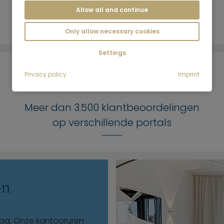
Allow all and continue
Only allow necessary cookies
Settings
Privacy policy
Imprint
Meer dan 3.500 klantbeoordelingen
op verschillende portals
on
aag. Onze kantooruren