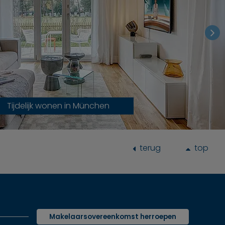
Tijdelijk wonen in München
terug
top
Makelaarsovereenkomst herroepen