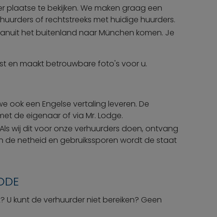
ter plaatse te bekijken. We maken graag een
huurders of rechtstreeks met huidige huurders.
e vanuit het buitenland naar München komen. Je
est en maakt betrouwbare foto's voor u.
e ook een Engelse vertaling leveren. De
met de eigenaar of via Mr. Lodge.
Als wij dit voor onze verhuurders doen, ontvang
an de netheid en gebruikssporen wordt de staat
IODE
t? U kunt de verhuurder niet bereiken? Geen