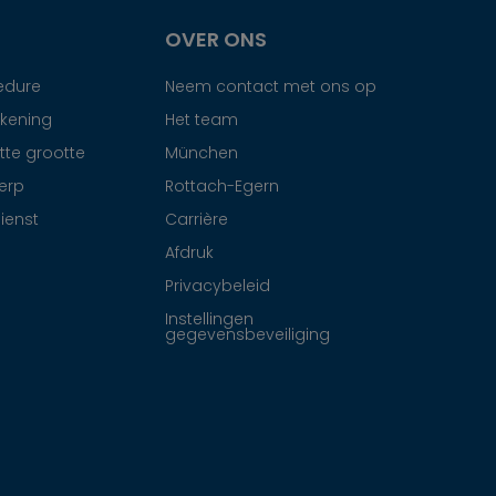
OVER ONS
edure
Neem contact met ons op
ekening
Het team
tte grootte
München
erp
Rottach-Egern
ienst
Carrière
Afdruk
Privacybeleid
Instellingen
gegevensbeveiliging