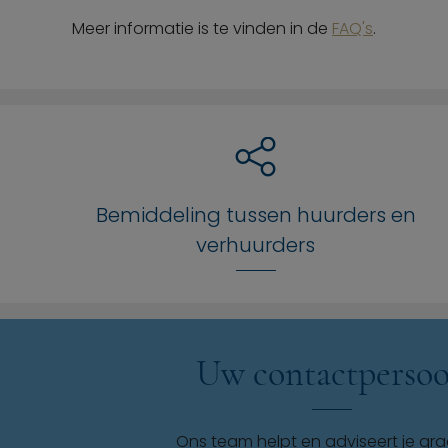
Meer informatie is te vinden in de
FAQ's
.
Bemiddeling tussen huurders en
verhuurders
Uw contactperso
Ons team helpt en adviseert je gr