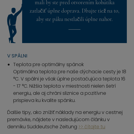
mali by ste pred otvorením kohútika
zatlačiť úplne doprava. Dbajte tiež na to,
aby ste páku nestlačili úplne nahor.
V SPÁLNI
Teplota pre optimálny spánok
Optimálna teplota pre naše dýchacie cesty je 18
°C. V spálni je však úplne postačujúca teplota 16
- 17 °C. Nižšia teplota v miestnosti nielen šetrí
energiu, ale aj chráni sliznice a pozitívne
prispieva ku kvalite spánku.
Ďalšie tipy, ako znížiť náklady na energiu v cestnej
premávke, nájdete v nasledujúcom článku v
denníku Süddeutsche Zeitung
>> čítajte tu