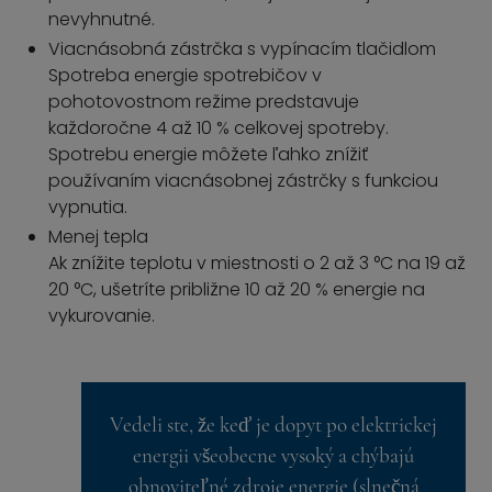
nevyhnutné.
Viacnásobná zástrčka s vypínacím tlačidlom
Spotreba energie spotrebičov v
pohotovostnom režime predstavuje
každoročne 4 až 10 % celkovej spotreby.
Spotrebu energie môžete ľahko znížiť
používaním viacnásobnej zástrčky s funkciou
vypnutia.
Menej tepla
Ak znížite teplotu v miestnosti o 2 až 3 °C na 19 až
20 °C, ušetríte približne 10 až 20 % energie na
vykurovanie.
Vedeli ste, že keď je dopyt po elektrickej
energii všeobecne vysoký a chýbajú
obnoviteľné zdroje energie (slnečná