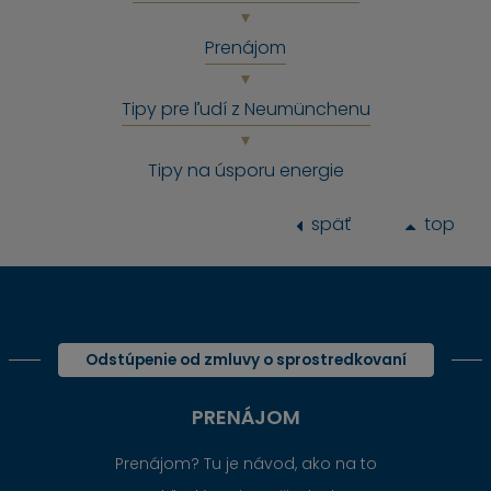
Prenájom
Tipy pre ľudí z Neumünchenu
Tipy na úsporu energie
späť
top
Odstúpenie od zmluvy o sprostredkovaní
PRENÁJOM
Prenájom? Tu je návod, ako na to