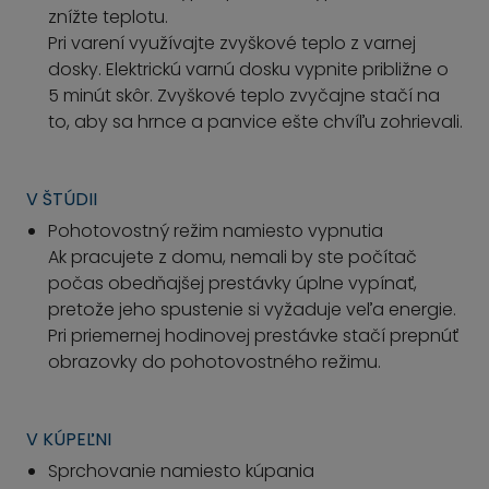
znížte teplotu.
Pri varení využívajte zvyškové teplo z varnej
dosky. Elektrickú varnú dosku vypnite približne o
5 minút skôr. Zvyškové teplo zvyčajne stačí na
to, aby sa hrnce a panvice ešte chvíľu zohrievali.
V ŠTÚDII
Pohotovostný režim namiesto vypnutia
Ak pracujete z domu, nemali by ste počítač
počas obedňajšej prestávky úplne vypínať,
pretože jeho spustenie si vyžaduje veľa energie.
Pri priemernej hodinovej prestávke stačí prepnúť
obrazovky do pohotovostného režimu.
V KÚPEĽNI
Sprchovanie namiesto kúpania