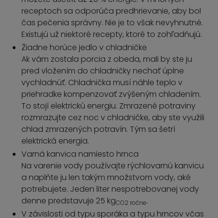
receptoch sa odporúča predhrievanie, aby bol
čas pečenia správny. Nie je to však nevyhnutné.
Existujú už niektoré recepty, ktoré to zohľadňujú.
Žiadne horúce jedlo v chladničke
Ak vám zostala porcia z obeda, mali by ste ju
pred vložením do chladničky nechať úplne
vychladnúť. Chladnička musí náhle teplo v
priehradke kompenzovať zvýšeným chladením.
To stojí elektrickú energiu. Zmrazené potraviny
rozmrazujte cez noc v chladničke, aby ste využili
chlad zmrazených potravín. Tým sa šetrí
elektrická energia.
Varná kanvica namiesto hrnca
Na varenie vody používajte rýchlovarnú kanvicu
a naplňte ju len takým množstvom vody, aké
potrebujete. Jeden liter nespotrebovanej vody
denne predstavuje 25 kg
.
CO2 ročne
V závislosti od typu sporáka a typu hrncov včas