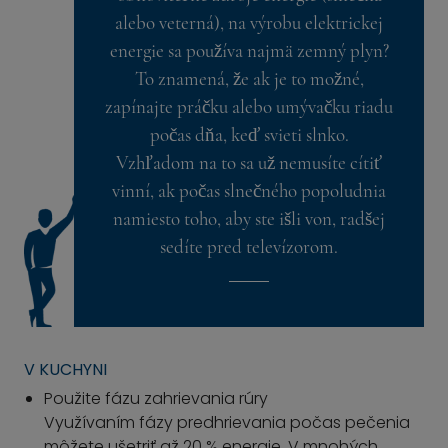
alebo veterná), na výrobu elektrickej
energie sa používa najmä zemný plyn?
To znamená, že ak je to možné,
zapínajte práčku alebo umývačku riadu
počas dňa, keď svieti slnko.
Vzhľadom na to sa už nemusíte cítiť
vinní, ak počas slnečného popoludnia
namiesto toho, aby ste išli von, radšej
sedíte pred televízorom.
V KUCHYNI
Použite fázu zahrievania rúry
Využívaním fázy predhrievania počas pečenia
môžete ušetriť až 20 % energie. V mnohých