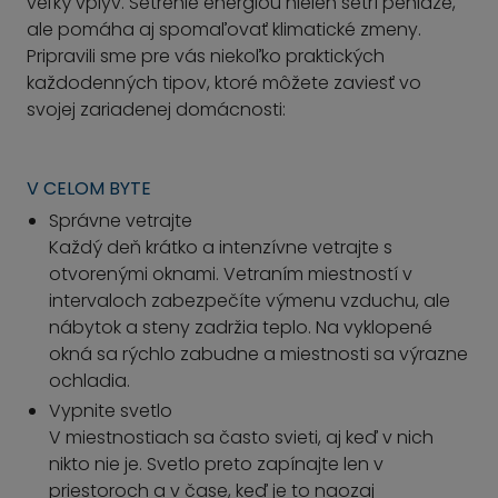
veľký vplyv. Šetrenie energiou nielen šetrí peniaze,
ale pomáha aj spomaľovať klimatické zmeny.
Pripravili sme pre vás niekoľko praktických
každodenných tipov, ktoré môžete zaviesť vo
svojej zariadenej domácnosti:
V CELOM BYTE
Správne vetrajte
Každý deň krátko a intenzívne vetrajte s
otvorenými oknami. Vetraním miestností v
intervaloch zabezpečíte výmenu vzduchu, ale
nábytok a steny zadržia teplo. Na vyklopené
okná sa rýchlo zabudne a miestnosti sa výrazne
ochladia.
Vypnite svetlo
V miestnostiach sa často svieti, aj keď v nich
nikto nie je. Svetlo preto zapínajte len v
priestoroch a v čase, keď je to naozaj