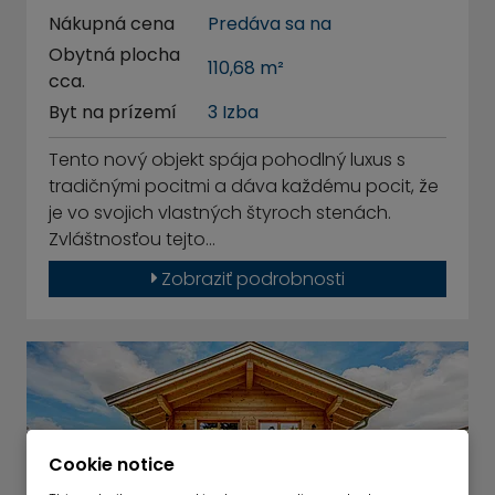
Nákupná cena
Predáva sa na
Obytná plocha
110,68 m²
cca.
Byt na prízemí
3 Izba
Tento nový objekt spája pohodlný luxus s
tradičnými pocitmi a dáva každému pocit, že
je vo svojich vlastných štyroch stenách.
Zvláštnosťou tejto…
Zobraziť podrobnosti
Cookie notice