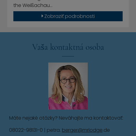
the Weißachau…
Zobraziť podrobnosti
Vaša kontaktná osoba
Máte nejaké otázky? Neváhajte ma kontaktovať:
08022-98131-0 | petra.
berger@mrlodge
.de