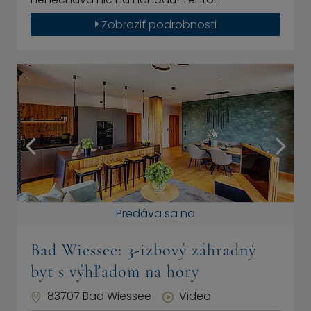
Zobraziť podrobnosti
Predáva sa na
Bad Wiessee: 3-izbový záhradný
byt s výhľadom na hory
83707 Bad Wiessee
Video