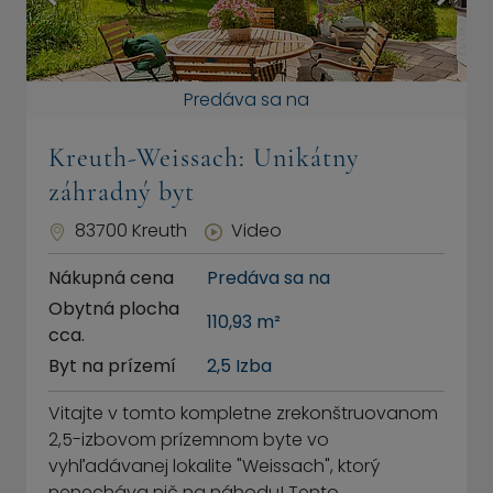
Predáva sa na
Kreuth-Weissach: Unikátny
záhradný byt
83700 Kreuth
Video
Nákupná cena
Predáva sa na
Obytná plocha
110,93 m²
cca.
Byt na prízemí
2,5 Izba
Vitajte v tomto kompletne zrekonštruovanom
2,5-izbovom prízemnom byte vo
vyhľadávanej lokalite "Weissach", ktorý
nenecháva nič na náhodu! Tento…