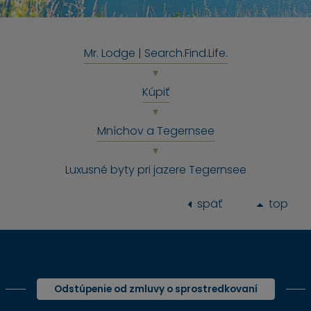
Mr. Lodge | Search.Find.Life.
Kúpiť
Mníchov a Tegernsee
Luxusné byty pri jazere Tegernsee
späť
top
Odstúpenie od zmluvy o sprostredkovaní