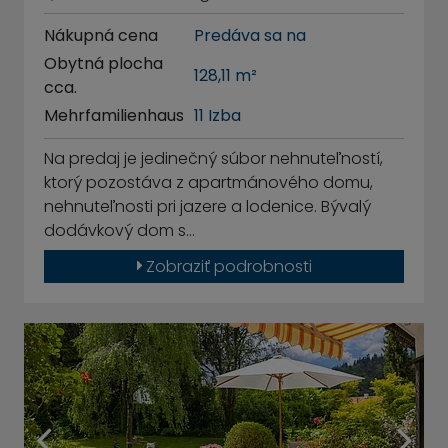
Nákupná cena
Predáva sa na
Obytná plocha
128,11 m²
cca.
Mehrfamilienhaus
11 Izba
Na predaj je jedinečný súbor nehnuteľností,
ktorý pozostáva z apartmánového domu,
nehnuteľnosti pri jazere a lodenice. Bývalý
dodávkový dom s…
Zobraziť podrobnosti