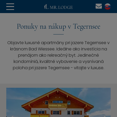
Ponuky na nákup v Tegernsee
Objavte luxusné apartmány pri jazere Tegernsee v
krásnom Bad Wiessee. Ideálne ako investícia na
prenájom ako rekreačný byt. Jedinečné
kondomíniá, kvalitné vybavenie a vysnívaná
poloha pri jazere Tegernsee - vitajte v luxuse.