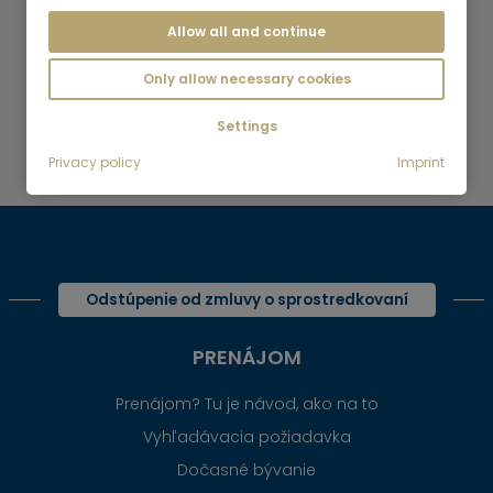
Allow all and continue
Predaj | Informácie
Only allow necessary cookies
Spätná väzba od zákazníkov
Settings
späť
top
Privacy policy
Imprint
Odstúpenie od zmluvy o sprostredkovaní
PRENÁJOM
Prenájom? Tu je návod, ako na to
Vyhľadávacia požiadavka
Dočasné bývanie