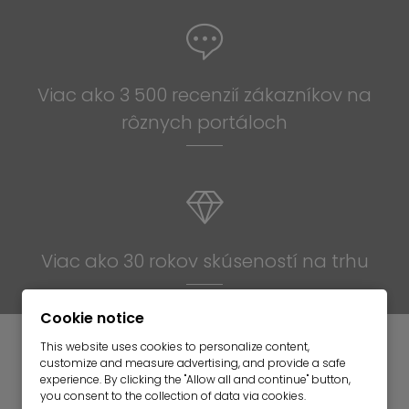
Viac ako 3 500 recenzií zákazníkov na
rôznych portáloch
Viac ako 30 rokov skúseností na trhu
Cookie notice
Mr. Lodge | Search.Find.Life.
This website uses cookies to personalize content,
customize and measure advertising, and provide a safe
experience. By clicking the "Allow all and continue" button,
Predaj
you consent to the collection of data via cookies.