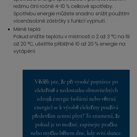
režimu činí ročně 4-10 % celkové spotřeby.
Spotřebu energie můžete snadno snížit použitím
vícenásobné zástrčky s funkcí vypnutí.
Méně tepla
Pokud snížíte teplotu v místnosti o 2 až 3 °C na 19
až 20 °C, ušetříte přibližně 10 až 20 % energie na
vytápění.
Věděli jste, že při vysoké poptávce po
elektřině a nedostatku obnovitelných
zdrojů energie (solární nebo větrná
energie) se k výrobě elektřiny používá
především zemní plyn? To znamená, že
pokud je to možné, zapínejte pračku
nebo myčku během dne, kdy svítí slunce.