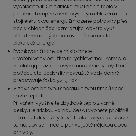
vychladnout. Chladnička musí náhlé teplo v
prostoru kompenzovat zvýšeným chlazením. To
stojí elektrickou energii. Zmrazené potraviny přes
noc v chladničce rozmrazujte, abyste využili
chlad zmrazených potravin. Tím se ušetří
elektrická energie.
Rychlovarná konvice místo hrnce
K vaření vody používejte rychlovarnou konvici a
naplňte ji pouze takovým množstvím vody, které
potřebujete. Jeden litr nevyužité vody denně
představuje 25 kg
rok.
CO2 za
V závislosti na typu sporáku a typu hrnců včas
snižte teplotu.
Při vaření využívejte zbytkové teplo z varné
desky. Elektrickou varnou desku vypněte přibližně
o 5 minut dříve. Zbytkové teplo obvykle postačí k
tomu, aby se hrnce a pánve ještě nějakou dobu
ohřívaly.