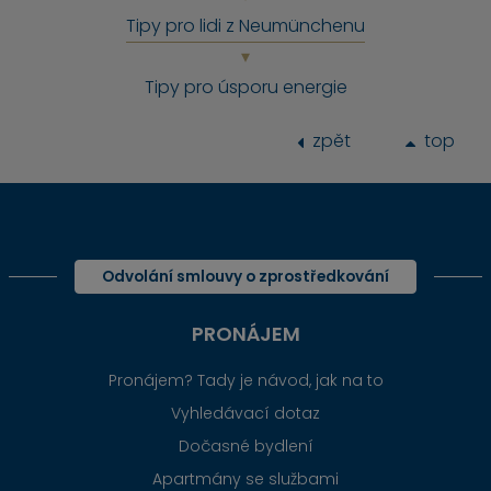
Tipy pro lidi z Neumünchenu
Tipy pro úsporu energie
zpět
top
Odvolání smlouvy o zprostředkování
PRONÁJEM
Pronájem? Tady je návod, jak na to
Vyhledávací dotaz
Dočasné bydlení
Apartmány se službami