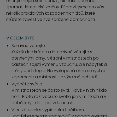
energie nejen šetří peníze, ale také pomáhají
zpomalit klimatické změny. Připravili jsme pro vás
několik praktických každodenních tipů, které
můžete zavést ve své zařízené domácnosti:
V CELÉM BYTĚ
Správně větrejte
Každý den krátce a intenzivně větrejte s
otevřenými okny. Větrání v místnostech po
částech zajistí výměnu vzduchu, ale nábytek a
stěny udrží teplo. Na vyklopená okna se rychle
zapomene a místnosti se výrazně ochladí.
Vypněte světlo
V místnostech se často svítí, i když v nich nikdo
není. Proto rozsvěcujte světlo jen v místech a v
době, kdy je to opravdu nutné.
Více zásuvek s vypínacím tlačítkem
Spotřeba energie spotřebičů v pohotovostním