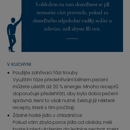
S ohledem na tuto skutečnost se již
nemusíte cítit provinile, pokud za
slunečného odpoledne raději sedíte u
televize, než abyste šli ven.
V KUCHYNI
Použijte zahřívací fázi trouby
Využitím fáze předehřívání během pečení
můžete ušetřit až 20 % energie. Mnoho receptů
doporučuje předehřátí, aby byla doba pečení
správná. Není to však nutné. Existují již některé
recepty, které s tím počítají.
Žádné horké jídlo v chladničce
Pokud vám zbyla porce jídla od oběda, měli
byste ji před uložením do lednice nechat zcela