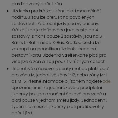
plus libovolný počet zón.
Jízdenka pro krátkou zónu platí maximálně 1
hodinu. Jízdu lze přerušit na povolených
zastávkách. Zpáteční jízdy jsou vyloučeny.
Krátká jízda je definována jako cesta do 4.
zastávky, z nichž pouze 2 zastávky jsou na S-
Bahn, U-Bahn nebo X-Bus. Krátkou cestu lze
zakoupit na jednotlivou jízdenku nebo na
cestovní kartu. Jízdenka Streifenkarte platí pro
více jízd a zón a lze ji použít v různých časech.
Jednotlivé a časové jízdenky mohou platit buď
pro zónu M, jednotlivé zóny 1-12, nebo zóny M-1
až M-5. Přesné informace o jízdném najdete
zde.
Upozorňujeme, že jednorázové a předplatní
jízdenky jsou po označení časově omezené a
platí pouze v jednom směru jízdy. Jednodenní,
týdenní a měsíční jízdenky platí pro libovolný
počet jízd.