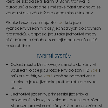
která se skládá ze S-Bahn, U-Bahn, tramvají a
autobusů a skládá se z městské části Mnichova se
zónou M a ze zón 1-12 pro obce mimo Mnichov.
Přehled všech zón najdete
zde,
kde jsou
vyznačeny všechny trasy jednotlivých dopravních
prostředků. K dispozici jsou také jednotlivé mapy
sítě U-Bahn a S-Bahn, tramvají a autobusů a sítě
nočních linek.
TARIFNÍ SYSTÉM
Oblast města Mnichova je shrnuta do zóny M.
Sousední obce jsou rozděleny do zón 1-12.
Zde
si
můžete ověřit, ve
které
zóně se nachází vaše
stanice a jakou jízdenku potřebujete pro svou
cestu.
Jednotlivé jízdenky, příměstské jízdenky a
celodenní jízdenky lze zakoupit pouze pro zónu
M, pouze pro vybrané zóny 1-12 nebo pro zónu M