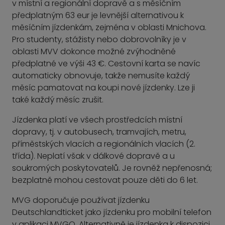
v místní a regionální dopravě a s měsíčním
předplatným 63 eur je levnější alternativou k
měsíčním jízdenkám, zejména v oblasti Mnichova.
Pro studenty, stážisty nebo dobrovolníky je v
oblasti MVV dokonce možné zvýhodněné
předplatné ve výši 43 €. Cestovní karta se navíc
automaticky obnovuje, takže nemusíte každý
měsíc pamatovat na koupi nové jízdenky. Lze ji
také každý měsíc zrušit.
Jízdenka platí ve všech prostředcích místní
dopravy, tj. v autobusech, tramvajích, metru,
příměstských vlacích a regionálních vlacích (2.
třída). Neplatí však v dálkové dopravě a u
soukromých poskytovatelů. Je rovněž nepřenosná;
bezplatně mohou cestovat pouze děti do 6 let.
MVG doporučuje používat jízdenku
Deutschlandticket jako jízdenku pro mobilní telefon
v aplikaci MVGO. Alternativně je jízdenka k dispozici