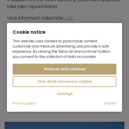
také jako čipová karta.
Více informací naleznete
zde.
TIPY PRO POHODLNOU CESTU
Cookie notice
Pro vyhledání nejbližšího spoje doporučujeme
This website uses cookies to personalize content,
customize and measure advertising, and provide a safe
použít plánovač
cesty
MVV.
experience. By clicking the "Allow all and continue" button,
Při
cestování můžete také použít
aplikaci MVV
.
you consent to the collection of data via cookies.
Pokud nemáte vždy po ruce správné drobné,
Allow all and continue
můžete si také snadno zakoupit správnou
jízdenku na mobilním telefonu.
Only allow necessary cookies
Mr. Lodge vám přeje spoustu zábavy při poznávání
Settings
Mnichova a bezpečnou cestu!
Privacy policy
Imprint