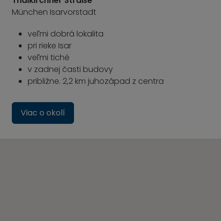
Thalkirchner Straße
München Isarvorstadt
veľmi dobrá lokalita
pri rieke Isar
veľmi tiché
v zadnej časti budovy
približne. 2,2 km juhozápad z centra
Viac o okolí