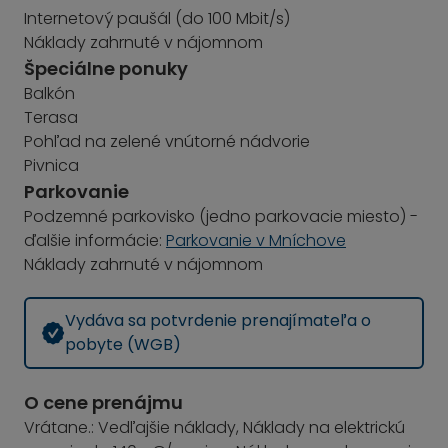
Internetový paušál (do 100 Mbit/s)
Náklady zahrnuté v nájomnom
Špeciálne ponuky
Balkón
Terasa
Pohľad na zelené vnútorné nádvorie
Pivnica
Parkovanie
Podzemné parkovisko (jedno parkovacie miesto) -
ďalšie informácie:
Parkovanie v Mníchove
Náklady zahrnuté v nájomnom
Vydáva sa potvrdenie prenajímateľa o
pobyte (WGB)
O cene prenájmu
Vrátane.: Vedľajšie náklady, Náklady na elektrickú