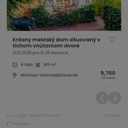
Video
Krásny mestský dom situovaný v
tichom vnútornom dvore
01.10.2026 pre 6-36 Mesiace
4 Izba
145 m²
5,700
Mníchov-Gärtnerplatzviertel
€/mesiac
Mr. Lodge | Search.Find.Life.
nahor
Prenájom