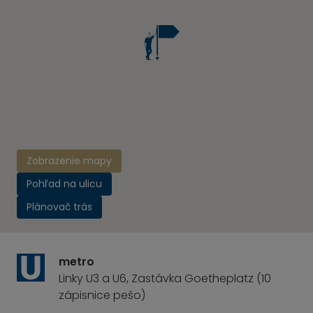
Zobrazenie mapy
Pohľad na ulicu
Plánovač trás
metro
Linky U3 a U6, Zastávka Goetheplatz (10
zápisnice pešo)