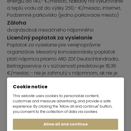
energiu do 140,- €/mesiac, Náklady na vykurovanie
a teplú vodu až do výšky 250,- €/mesiac, Internet,
Podzemné parkovisko (jedno parkovacie miesto)
Záloha
dvojnásobok mesačného nájomného
Licenčný poplatok za vysielanie
Poplatok za vysielanie pre verejnoprávne
organizácie. Mesačný koncesionársky poplatok
platí nájomca priamo ARD ZDF Deutschlandradio,
Beitragsservice a v súčasnosti predstavuje 18,36
€/mesiac - nie je zahrnutý v nájomnom, ak nie je
uvedené inak:
ďalšie informácie
Cookie notice
Energetický preukaz
Energetický certifikát ešte nie je k dispozícii.
This website uses cookies to personalize content,
customize and measure advertising, and provide a safe
experience. By clicking the "Allow all and continue" button,
you consent to the collection of data via cookies.
Allow all and continue