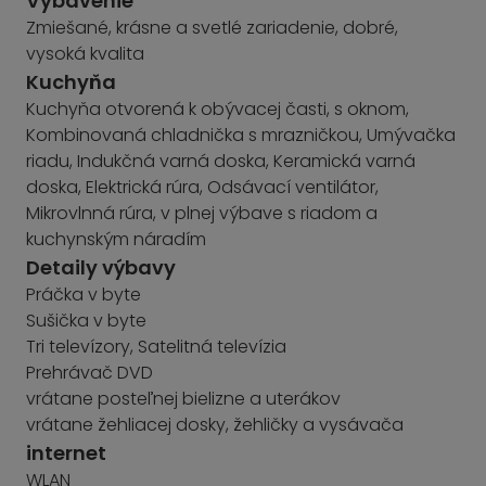
Vybavenie
Zmiešané, krásne a svetlé zariadenie, dobré,
vysoká kvalita
Kuchyňa
Kuchyňa otvorená k obývacej časti, s oknom,
Kombinovaná chladnička s mrazničkou, Umývačka
riadu, Indukčná varná doska, Keramická varná
doska, Elektrická rúra, Odsávací ventilátor,
Mikrovlnná rúra, v plnej výbave s riadom a
kuchynským náradím
Detaily výbavy
Práčka v byte
Sušička v byte
Tri televízory, Satelitná televízia
Prehrávač DVD
vrátane posteľnej bielizne a uterákov
vrátane žehliacej dosky, žehličky a vysávača
internet
WLAN