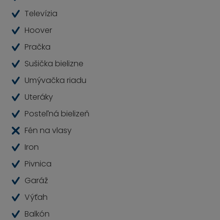
Televízia
Hoover
Pračka
Sušička bielizne
Umývačka riadu
Uteráky
Posteľná bielizeň
Fén na vlasy
Iron
Pivnica
Garáž
Výťah
Balkón