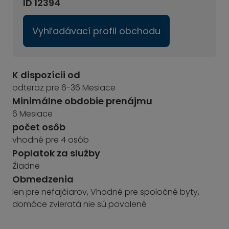
ID 12394
Vyhľadávací profil obchodu
K dispozícii od
odteraz pre 6-36 Mesiace
Minimálne obdobie prenájmu
6 Mesiace
počet osôb
vhodné pre 4 osôb
Poplatok za služby
Žiadne
Obmedzenia
len pre nefajčiarov, Vhodné pre spoločné byty,
domáce zvieratá nie sú povolené