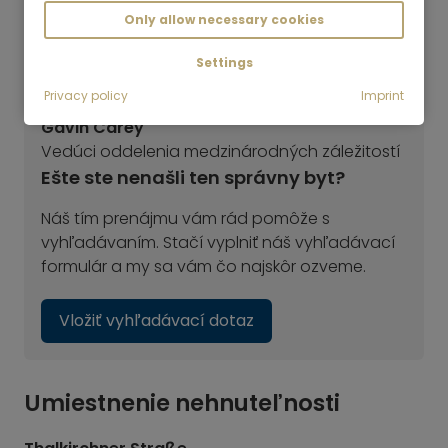
Only allow necessary cookies
Settings
Privacy policy
Imprint
Gavin Carey
Vedúci oddelenia medzinárodných záležitostí
Ešte ste nenašli ten správny byt?
Náš tím prenájmu vám rád pomôže s
vyhľadávaním. Stačí vyplniť náš vyhľadávací
formulár a my sa vám čo najskôr ozveme.
Vložiť vyhľadávací dotaz
Umiestnenie nehnuteľnosti