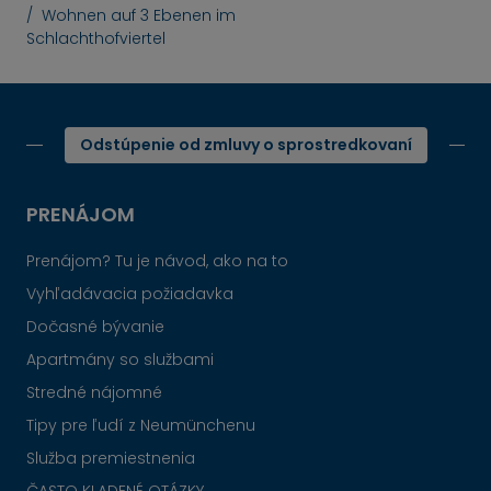
Wohnen auf 3 Ebenen im
Schlachthofviertel
Odstúpenie od zmluvy o sprostredkovaní
PRENÁJOM
Prenájom? Tu je návod, ako na to
Vyhľadávacia požiadavka
Dočasné bývanie
Apartmány so službami
Stredné nájomné
Tipy pre ľudí z Neumünchenu
Služba premiestnenia