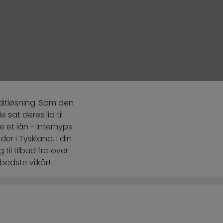
ditløsning. Som den
sat deres lid til
 et lån - Interhyps
er i Tyskland. I din
til tilbud fra over
bedste vilkår!