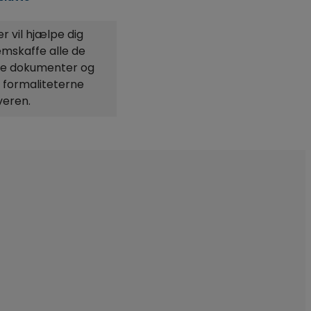
er vil hjælpe dig
mskaffe alle de
e dokumenter og
f formaliteterne
veren.