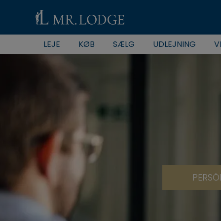
LEJE
KØB
SÆLG
UDLEJNING
V
PERSÖ