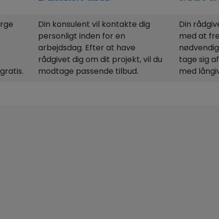
ørge
Din konsulent vil kontakte dig
Din rådgiv
f
personligt inden for en
med at fre
t
arbejdsdag. Efter at have
nødvendig
rådgivet dig om dit projekt, vil du
tage sig a
gratis.
modtage passende tilbud.
med långi