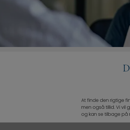
D
At finde den rigtige fi
men også tillid. Vi vi
og kan se tilbage på 