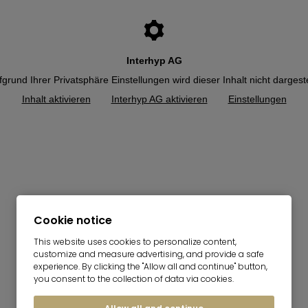
Interhyp AG
grund Ihrer Privatsphäre Einstellungen wird dieser Inhalt nicht dargeste
Inhalt aktivieren
Interhyp AG aktivieren
Einstellungen
Cookie notice
This website uses cookies to personalize content,
customize and measure advertising, and provide a safe
experience. By clicking the "Allow all and continue" button,
you consent to the collection of data via cookies.