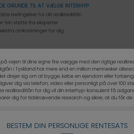
DE GRUNDE TIL AT VÆLGE INTERHYP
ste betingelser for dit realkreditlån
or-trin støtte fra eksperter
ekstra omkostninger for dig
 på vejen til dine egne fire vægge med den rigtige realkre
glån i Tyskland har mere end en million mennesker allerede 
et drejer sig om at bygge, købe en ejendom eller forlænge
giver dig via telefon, video eller personligt på over 100 sted
 realkreditlån for dig vil din Interhyp-konsulent få adgang 
arer dig for tidskrævende research og sikrer, at du får de 
BESTEM DIN PERSONLIGE RENTESATS