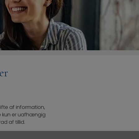
er
vifte af information,
kke kun er uafhængig
 af tillid.