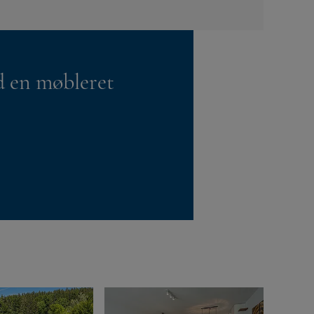
d en møbleret