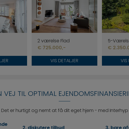
2 værelse Flad
5-Værels
€ 725.000,-
€ 2.350.
LJER
VIS DETALJER
VIS
N VEJ TIL OPTIMAL EJENDOMSFINANSIER
Det er hurtigt og nemt at få dit eget hjem - med Interhyp
ende
2. diskutere tilbud
3. bare af