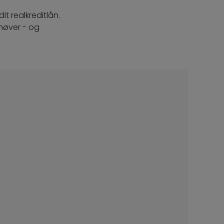
t realkreditlån.
høver - og