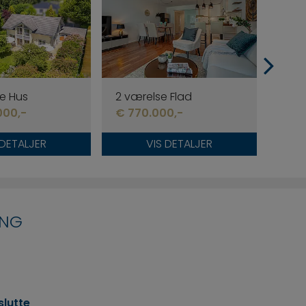
e Hus
2 værelse Flad
3,5 
000,-
€ 770.000,-
€ 84
 DETALJER
VIS DETALJER
ING
slutte