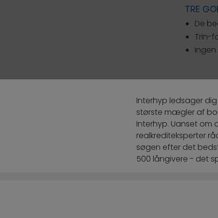
TRE GO
De bed
Trin-f
Ingen 
Interhyp ledsager dig
største mægler af boli
Interhyp. Uanset om d
realkrediteksperter råd
søgen efter det bedste
500 långivere - det sp