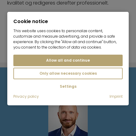
kvalitet og redigeres derefter professionelt.
Kun en repræsentativ præsentation af din
Cookie notice
ejendom muliggør en effektiv mæglervirksomhed.
Vi præsenterer alle ejendomme med fotos og
This website uses cookies to personalize content,
videoture - både på Mr. Lodges hjemmeside og på
customize and measure advertising, and provide a safe
experience. By clicking the "Allow all and continue" button,
alle vigtige ejendomsportaler.
you consent to the collection of data via cookies.
Allow all and continue
Only allow necessary cookies
Din kontaktperson
Settings
Privacy policy
Imprint