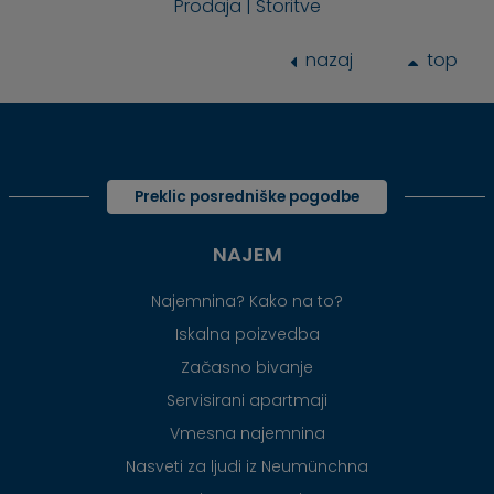
Prodaja | Storitve
nazaj
top
Preklic posredniške pogodbe
NAJEM
Najemnina? Kako na to?
Iskalna poizvedba
Začasno bivanje
Servisirani apartmaji
Vmesna najemnina
Nasveti za ljudi iz Neumünchna