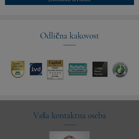
Odlična kakovost
Vaša kontaktna oseba