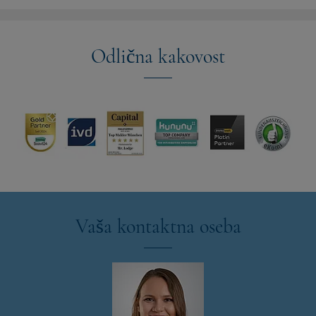
Odlična kakovost
Vaša kontaktna oseba