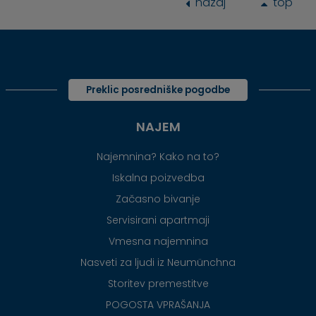
nazaj
top
Preklic posredniške pogodbe
NAJEM
Najemnina? Kako na to?
Iskalna poizvedba
Začasno bivanje
Servisirani apartmaji
Vmesna najemnina
Nasveti za ljudi iz Neumünchna
Storitev premestitve
POGOSTA VPRAŠANJA