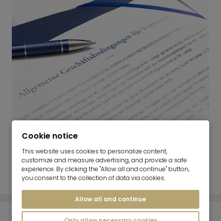
Naši pogoji za najemodajalce in pogoji za
Cookie notice
trženje nepremičnin.
This website uses cookies to personalize content,
customize and measure advertising, and provide a safe
POGOJI IN DOLOČILA
experience. By clicking the "Allow all and continue" button,
you consent to the collection of data via cookies.
Allow all and continue
Only allow necessary cookies