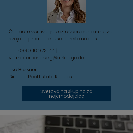
Če imate vprašanja o izračunu najemnine za
svojo nepremičnino, se obrnite na nas.
Tel.: 089 340 823-44 |
vermieterberatung@mrlodge
.de
Lisa Hessner
Director Real Estate Rentals
Svetovalna skupina za
najemodajalce