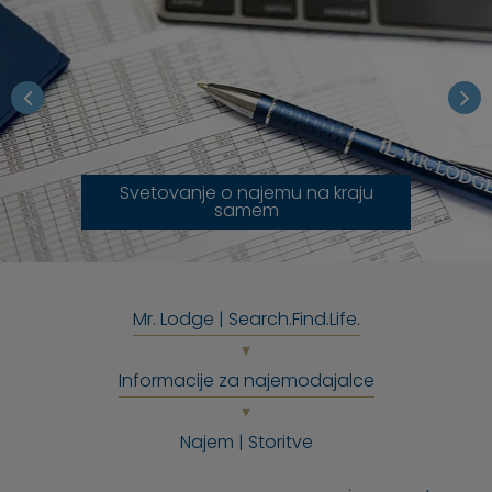
Svetovanje o najemu na kraju
samem
Mr. Lodge | Search.Find.Life.
Informacije za najemodajalce
Najem | Storitve