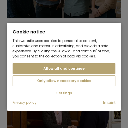
Kot podjetje z 80 zaposlenimi in več kot 20
Cookie notice
jeziki sprejemamo ljudi z vsega sveta.
Govorimo njihov jezik ter razumemo njihove
This website uses cookies to personalize content,
kulturne in osebne potrebe. Tako
customize and measure advertising, and provide a safe
experience. By clicking the "Allow all and continue" button,
ustvarjamo zaupanje, povezanost in
you consent to the collection of data via cookies.
občutek domačnosti.
Allow all and continue
ČASTNO
Only allow necessary cookies
Settings
Privacy policy
Imprint