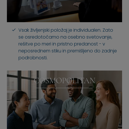
Vsak življenjski položaj je individualen. Zato
se osredotočamo na osebno svetovanje,
rešitve po meri in pristno predanost - v
neposrednem stiku in premišljeno do zadnje
podrobnosti.
COSMOPOLITAN