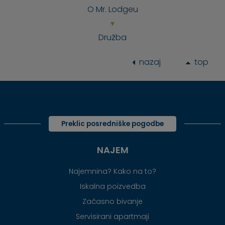
O Mr. Lodgeu
Družba
nazaj
top
Preklic posredniške pogodbe
NAJEM
Najemnina? Kako na to?
Iskalna poizvedba
Začasno bivanje
Servisirani apartmaji