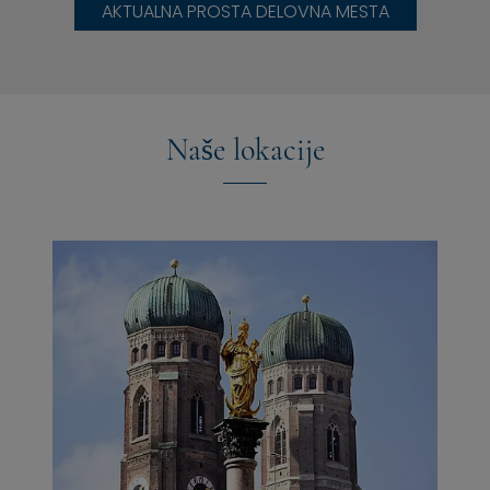
AKTUALNA PROSTA DELOVNA MESTA
regija Tegernsee, sem se navdušil tudi nad
Gardskim jezerom. Tu uživam v italijanskem življenju,
okusnih italijanskih specialitetah, tedenskih tržnicah
in igranju golfa pri blagih temperaturah. Tudi dobre
knjige za sprostitev ne smem nikoli prezreti.
Naše lokacije