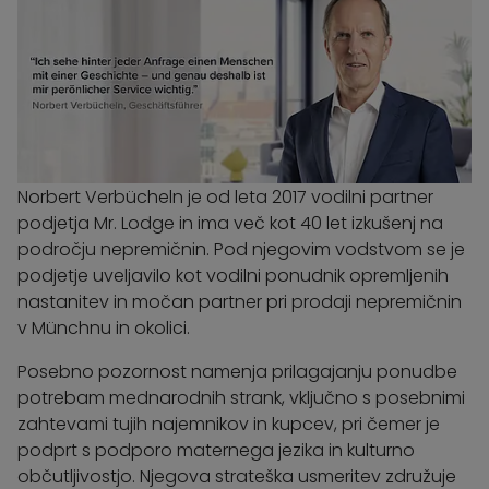
Norbert Verbücheln je od leta 2017 vodilni partner
podjetja Mr. Lodge in ima več kot 40 let izkušenj na
področju nepremičnin. Pod njegovim vodstvom se je
podjetje uveljavilo kot vodilni ponudnik opremljenih
nastanitev in močan partner pri prodaji nepremičnin
v Münchnu in okolici.
Posebno pozornost namenja prilagajanju ponudbe
potrebam mednarodnih strank, vključno s posebnimi
zahtevami tujih najemnikov in kupcev, pri čemer je
podprt s podporo maternega jezika in kulturno
občutljivostjo. Njegova strateška usmeritev združuje