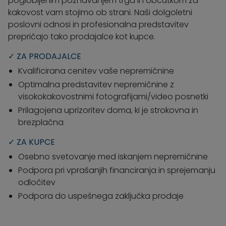
poglobljenim poznavanjem trga in občutkom za
kakovost vam stojimo ob strani. Naši dolgoletni
poslovni odnosi in profesionalna predstavitev
prepričajo tako prodajalce kot kupce.
✓ ZA PRODAJALCE
Kvalificirana cenitev vaše nepremičnine
Optimalna predstavitev nepremičnine z
visokokakovostnimi fotografijami/video posnetki
Prilagojena uprizoritev doma, ki je strokovna in
brezplačna
✓ ZA KUPCE
Osebno svetovanje med iskanjem nepremičnine
Podpora pri vprašanjih financiranja in sprejemanju
odločitev
Podpora do uspešnega zaključka prodaje