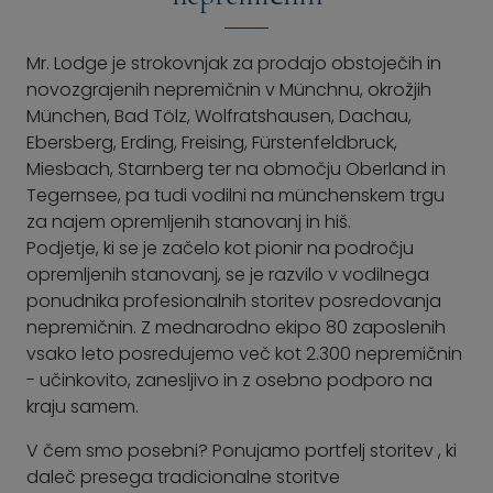
Mr. Lodge je strokovnjak za prodajo obstoječih in
novozgrajenih nepremičnin v Münchnu, okrožjih
München, Bad Tölz, Wolfratshausen, Dachau,
Ebersberg, Erding, Freising, Fürstenfeldbruck,
Miesbach, Starnberg ter na območju Oberland in
Tegernsee, pa tudi vodilni na münchenskem trgu
za najem opremljenih stanovanj in hiš.
Podjetje, ki se je začelo kot pionir na področju
opremljenih stanovanj, se je razvilo v vodilnega
ponudnika profesionalnih storitev posredovanja
nepremičnin. Z mednarodno ekipo 80 zaposlenih
vsako leto posredujemo več kot 2.300 nepremičnin
- učinkovito, zanesljivo in z osebno podporo na
kraju samem.
V čem smo posebni? Ponujamo portfelj storitev
, ki
daleč presega tradicionalne storitve