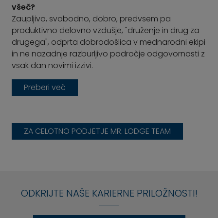
všeč?
Zaupljivo, svobodno, dobro, predvsem pa
produktivno delovno vzdušje, "druženje in drug za
drugega", odprta dobrodošlica v mednarodni ekipi
in ne nazadnje razburljivo področje odgovornosti z
vsak dan novimi izzivi.
Ste že kupili ali prodali zasebno?
Da, z možem sva zasebno kupila starejšo vrstno
hišo iz 70. let ob jezeru Tegernsee, ki sva jo več let
sama obnavljala in krasila. Najino hišo so
ZA CELOTNO PODJETJE MR. LODGE TEAM
ljubkovalno krstili "Quetschvilla".
Kako bi opisali svoj zasebni življenjski slog?
Najin življenjski slog bi opisala kot "podeželski -
sodoben - prijeten".
ODKRIJTE NAŠE KARIERNE PRILOŽNOSTI!
Kaj najraje počnete zunaj službe?
Poleg številnih priložnosti, ki jih ponuja počitniška