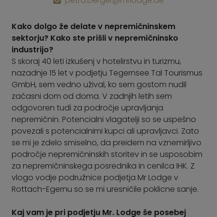
petra.berger@mrlodge.de
Kako dolgo že delate v nepremičninskem
sektorju? Kako ste prišli v nepremičninsko
industrijo?
S skoraj 40 leti izkušenj v hotelirstvu in turizmu,
nazadnje 15 let v podjetju Tegernsee Tal Tourismus
GmbH, sem vedno užival, ko sem gostom nudil
začasni dom od doma. V zadnjih letih sem
odgovoren tudi za področje upravljanja
nepremičnin. Potencialni vlagatelji so se uspešno
povezali s potencialnimi kupci ali upravljavci. Zato
se mi je zdelo smiselno, da preidem na vznemirljivo
področje nepremičninskih storitev in se usposobim
za nepremičninskega posrednika in cenilca IHK. Z
vlogo vodje podružnice podjetja Mr Lodge v
Rottach-Egernu so se mi uresničile poklicne sanje.
Kaj vam je pri podjetju Mr. Lodge še posebej