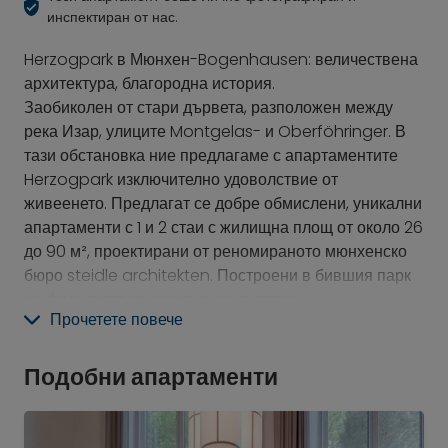
инспектиран от нас.
Herzogpark в Мюнхен-Bogenhausen: величествена
архитектура, благородна история.
Заобиколен от стари дървета, разположен между
река Изар, улиците Montgelas- и Oberföhringer. В
тази обстановка ние предлагаме с апартаментите
Herzogpark изключително удоволствие от
живеенето. Предлагат се добре обмислени, уникални
апартаменти с 1 и 2 стаи с жилищна площ от около 26
до 90 м², проектирани от реномираното мюнхенско
бюро steidle architekten. Построени в бившия парк
на френското генерално консулство.
Прочетете повече
Представителна и просторна входна зона с луксозни
дървени врати, стени, изработени в техника „стуко“,
Подобни апартаменти
фин терацо и елегантно осветление – съвременен и
елегантен дизайн. Дъбов паркет, маслен, положен в
рибена кост. Подово отопление във всички стаи.