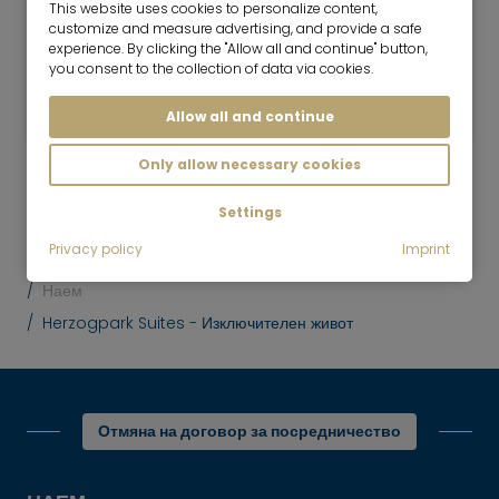
This website uses cookies to personalize content,
customize and measure advertising, and provide a safe
experience. By clicking the "Allow all and continue" button,
1.5 Стая
55 m²
you consent to the collection of data via cookies.
3,190
Мюнхен-Herzogpark
€/месец
Allow all and continue
Only allow necessary cookies
Settings
Privacy policy
Imprint
Mr. Lodge | Search.Find.Life.
нагоре
Наем
Herzogpark Suites - Изключителен живот
Отмяна на договор за посредничество