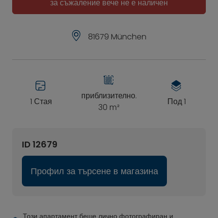
за съжаление вече не е наличен
81679 München
приблизително.
1 Стая
Под 1
30 m²
ID 12679
Профил за търсене в магазина
Този апартамент беше лично фотографиран и