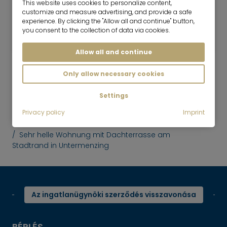
This website uses cookies to personalize content,
customize and measure advertising, and provide a safe
4 Szoba
120 m²
experience. By clicking the "Allow all and continue" button,
3,150
you consent to the collection of data via cookies.
München-Untermenzing
€/hónap
Allow all and continue
Only allow necessary cookies
Settings
Mr. Lodge | Search.Find.Life.
felfelé
Privacy policy
Imprint
Bérlés
Sehr helle Wohnung mit Dachterrasse am
Stadtrand in Untermenzing
Az ingatlanügynöki szerződés visszavonása
BÉRLÉS