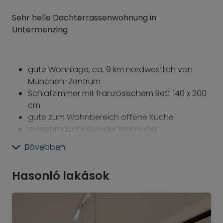
Sehr helle Dachterrassenwohnung in
Untermenzing
gute Wohnlage,
ca. 9 km nordwestlich von
München-Zentrum
Schlafzimmer mit französischem Bett 140 x 200
cm
gute zum Wohnbereich offene Küche
Waschmaschine in der Wohnung
schöne Dachterrasse
Bővebben
inkl. Bettwäsche und Handtücher
inkl. Bügelbrett, Bügeleisen und Staubsauger
Hasonló lakások
Zur Haltestelle
Untermenzing S2
sind es ca. 15
Gehminuten!