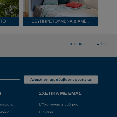
ΧΏΡΟΣ ΣΤΆΘΜΕΥΣΗΣ ΣΤΟ ΜΌΝΑΧΟ
ΕΞΥΠΗΡΕΤΟΎΜΕΝΑ ΔΙΑΜΕΡΊΣΜΑΤΑ
πίσω
top
Ανάκληση της σύμβασης μεσιτείας
Η
ΣΧΕΤΙΚΆ ΜΕ ΕΜΆΣ
μίσθωσης
Επικοινωνήστε μαζί μας
νοικίου
Η ομάδα