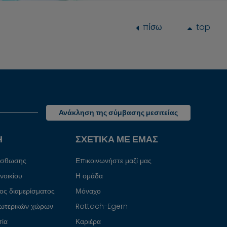
πίσω
top
Ανάκληση της σύμβασης μεσιτείας
Η
ΣΧΕΤΙΚΆ ΜΕ ΕΜΆΣ
μίσθωσης
Επικοινωνήστε μαζί μας
νοικίου
Η ομάδα
ος διαμερίσματος
Μόναχο
σωτερικών χώρων
Rottach-Egern
σία
Καριέρα