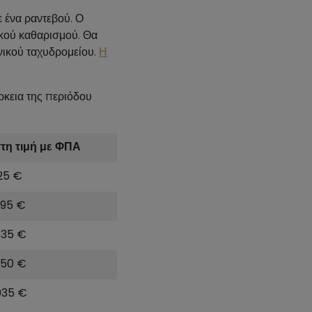
 ένα ραντεβού. Ο
ικού καθαρισμού. Θα
νικού ταχυδρομείου.
Η
ρκεια της περιόδου
τη τιμή με ΦΠΑ
25 €
395 €
535 €
750 €
035 €