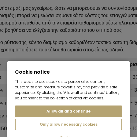
ήστε μαζί μας εγκαίρως, ώστε να μπορέσουμε να συντονίσουμε
ισμός μπορεί να μειώσει σημαντικά το κόστος του επαγγελματ
θαρισμού απευθείας από την εταιρεία καθαρισμού μέσω ηλεκτρο
ς βοηθήσει να ελέγξετε την καθαριότητα του σπιτιού σας.
δο ρύπανσης, εάν το διαμέρισμα καθαριζόταν τακτικά κατά τη διά
α χρησιμοποιήσετε τα ακόλουθα ωριαία στοιχεία ως οδηγό:
υ
Αριθμός ωρών
Ακαθάρισ
Cookie notice
υ
5 - 8 ώρες
210 € - 3
This website uses cookies to personalize content,
customize and measure advertising, and provide a safe
ων
6 - 10 ώρες
250 € - 
experience. By clicking the "Allow all and continue" button,
you consent to the collection of data via cookies.
ων περίπου 80 m²
9 - 14 ώρες
355 € - 
Allow all and continue
ων περίπου 100 m²
10 - 20 ώρες
395 € - 
Only allow necessary cookies
50 τ.μ.
16 - 28 ώρες
615 € - 1