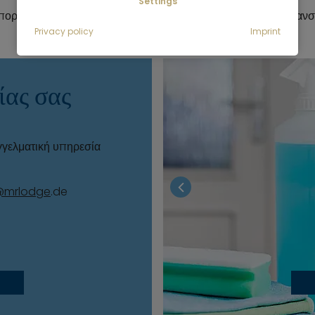
Settings
ορεί να διαφέρει σημαντικά σε περίπτωση πιο έντονης ρύπανσ
Privacy policy
Imprint
ίας σας
γελματική υπηρεσία
@mrlodge
.de