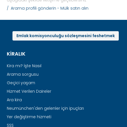
aşağıdaki şekilde iletişime geçebilirsiniz
Arama profili gönderin - Mülk satın alın
Emlak komisyonculuğu sözleşmesini feshetmek
KIRALIK
Kira mı? İşte Nasıl
Arama sorgusu
Geçici yaşam
Hizmet Verilen Daireler
Ara kira
Neumünchen'den gelenler için ipuçları
Yer değiştirme hizmeti
SSS