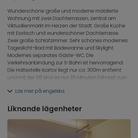
Wunderschöne große und moderne möblierte
Wohnung mit zwei Dachterrassen, zentral am
Viktualienmarkt im Herzen der Stadt. Große Küche
mit Esstisch und wunderschöner Dachterrasse.
Zwei große Schlafzimmer. Sehr schönes modernes
Tageslicht-Bad mit Badewanne und Skylight.
Modernes separates Gäste-WC. Die
Verkehrsanbindung zur S-Bahn ist hervorragend:
Die Haltestelle Isartor liegt nur ca. 300m entfernt
und mit der S8 sind es nur 35 Minuten Fahrzeit zum
Flughafen.
Läs mer på engelska
Beste Einkaufsmöglichkeiten: Alle Geschäfte des
täglichen Bedarfs, Supermarkt, Feinkostgeschäft,
Obst- und Gemüsehändler, Apotheke, Bäcker,
Liknande lägenheter
Metzger, Reinigung, Blumengeschäft,
Buchhandlung und Boutiquen, sowie der
Viktualienmarkt quasi vor dem Haus bzw. sehr
bequem in der Nachbarschaft zu erreichen.