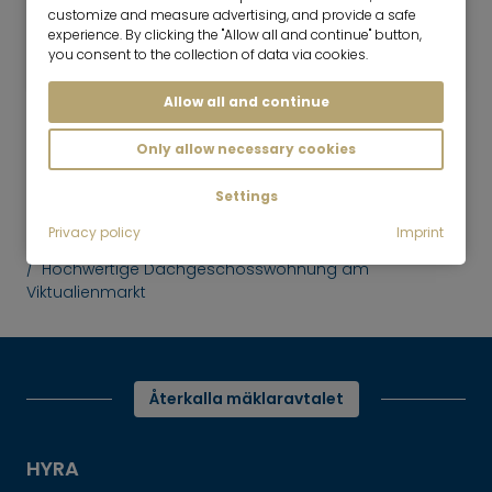
3 Rum
100 m²
customize and measure advertising, and provide a safe
experience. By clicking the "Allow all and continue" button,
3,500
München-Altstadt
you consent to the collection of data via cookies.
€/månad
Allow all and continue
Only allow necessary cookies
Settings
Mr. Lodge. Sök, hitta, liv.
uppåt
Privacy policy
Imprint
Hyra
Hochwertige Dachgeschosswohnung am
Viktualienmarkt
Återkalla mäklaravtalet
HYRA